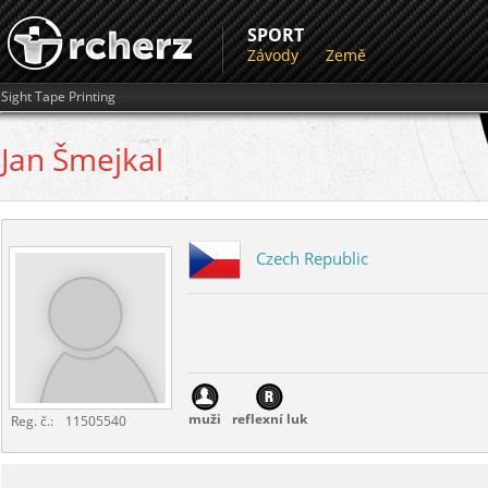
SPORT
Závody
Země
Sight Tape Printing
Jan
Šmejkal
Czech Republic
muži
reflexní luk
Reg. č.:
11505540