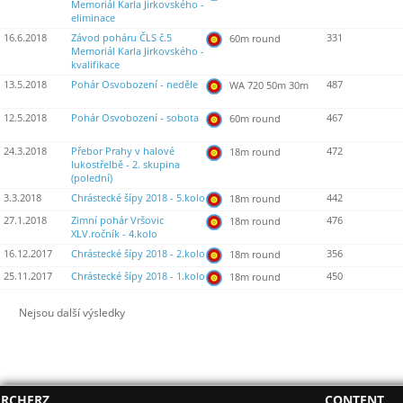
Memoriál Karla Jirkovského -
eliminace
16.6.2018
Závod poháru ČLS č.5
331
60m round
Memoriál Karla Jirkovského -
kvalifikace
13.5.2018
Pohár Osvobození - neděle
487
WA 720 50m 30m
12.5.2018
Pohár Osvobození - sobota
467
60m round
24.3.2018
Přebor Prahy v halové
472
18m round
lukostřelbě - 2. skupina
(polední)
3.3.2018
Chrástecké šípy 2018 - 5.kolo
442
18m round
27.1.2018
Zimní pohár Vršovic
476
18m round
XLV.ročník - 4.kolo
16.12.2017
Chrástecké šípy 2018 - 2.kolo
356
18m round
25.11.2017
Chrástecké šípy 2018 - 1.kolo
450
18m round
Nejsou další výsledky
RCHERZ
CONTENT