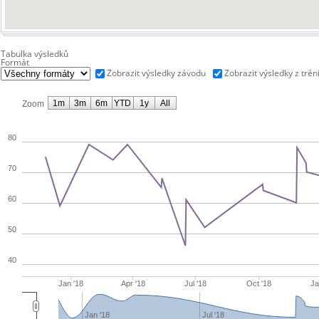
Tabulka výsledků
Formát
Zobrazit výsledky závodu
Zobrazit výsledky z trén
1m
3m
6m
YTD
1y
All
Zoom
80
70
60
50
40
Jan '18
Apr '18
Jul '18
Oct '18
Ja
Jan '18
Jul '18