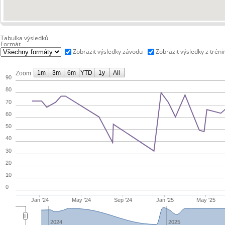
Tabulka výsledků
Formát
Zobrazit výsledky závodu
Zobrazit výsledky z tréni
1m
3m
6m
YTD
1y
All
Zoom
90
80
70
60
50
40
30
20
10
0
Jan '24
May '24
Sep '24
Jan '25
May '25
2024
2025