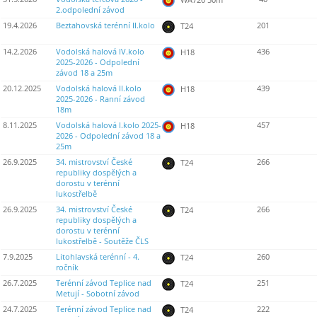
2.odpolední závod
19.4.2026
Beztahovská terénní II.kolo
201
T24
14.2.2026
Vodolská halová IV.kolo
436
H18
2025-2026 - Odpolední
závod 18 a 25m
20.12.2025
Vodolská halová II.kolo
439
H18
2025-2026 - Ranní závod
18m
8.11.2025
Vodolská halová I.kolo 2025-
457
H18
2026 - Odpolední závod 18 a
25m
26.9.2025
34. mistrovství České
266
T24
republiky dospělých a
dorostu v terénní
lukostřelbě
26.9.2025
34. mistrovství České
266
T24
republiky dospělých a
dorostu v terénní
lukostřelbě - Soutěže ČLS
7.9.2025
Litohlavská terénní - 4.
260
T24
ročník
26.7.2025
Terénní závod Teplice nad
251
T24
Metují - Sobotní závod
24.7.2025
Terénní závod Teplice nad
222
T24