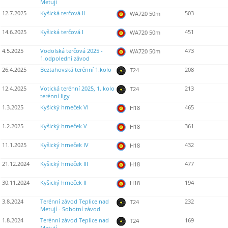
Metují
12.7.2025
Kyšická terčová II
503
WA720 50m
14.6.2025
Kyšická terčová I
451
WA720 50m
4.5.2025
Vodolská terčová 2025 -
473
WA720 50m
1.odpolední závod
26.4.2025
Beztahovská terénní 1.kolo
208
T24
12.4.2025
Votická terénní 2025, 1. kolo
213
T24
terénní ligy
1.3.2025
Kyšický hrneček VI
465
H18
1.2.2025
Kyšický hrneček V
361
H18
11.1.2025
Kyšický hrneček IV
432
H18
21.12.2024
Kyšický hrneček III
477
H18
30.11.2024
Kyšický hrneček II
194
H18
3.8.2024
Terénní závod Teplice nad
232
T24
Metují - Sobotní závod
1.8.2024
Terénní závod Teplice nad
169
T24