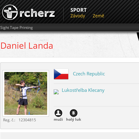
SPORT
Závody
Země
Sight Tape Printing
Daniel
Landa
Czech Republic
Lukostřelba Klecany
muži
holý luk
Reg. č.:
12304815