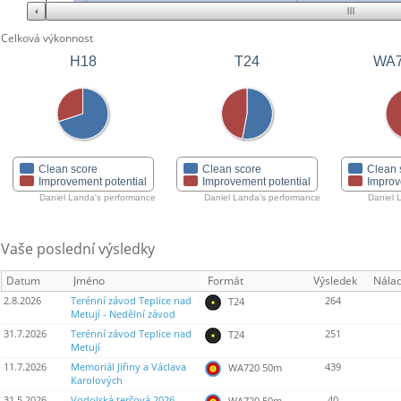
Celková výkonnost
H18
T24
WA7
Clean score
Clean score
Clean 
Improvement potential
Improvement potential
Improv
Daniel Landa's performance
Daniel Landa's performance
Daniel 
Vaše poslední výsledky
Datum
Jméno
Formát
Výsledek
Nála
2.8.2026
Terénní závod Teplice nad
264
T24
Metují - Nedělní závod
31.7.2026
Terénní závod Teplice nad
251
T24
Metují
11.7.2026
Memoriál Jiřiny a Václava
439
WA720 50m
Karolových
31.5.2026
Vodolská terčová 2026 -
40
WA720 50m