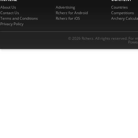
About Us
Advertising
Countries
Contact Us
Rcherz for Android
Competitions
Terms and Conditions
Rcherz for iOS
Archery Calcula
Privacy Policy
© 2026 Rcherz. All rights reserved. For 
Power