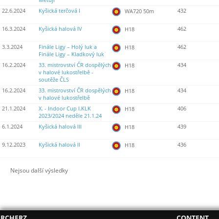
Metují
22.6.2024
Kyšická terčová I
432
WA720 50m
16.3.2024
Kyšická halová IV
462
H18
3.3.2024
Finále Ligy – Holý luk a
462
H18
Finále Ligy – Kladkový luk
16.2.2024
33. mistrovství ČR dospělých
434
H18
v halové lukostřelbě -
soutěže ČLS
16.2.2024
33. mistrovství ČR dospělých
434
H18
v halové lukostřelbě
21.1.2024
X. - Indoor Cup I.KLK
406
H18
2023/2024 neděle 21.1.24
6.1.2024
Kyšická halová III
439
H18
9.12.2023
Kyšická halová II
436
H18
Nejsou další výsledky
RCHERZ
CONTENT