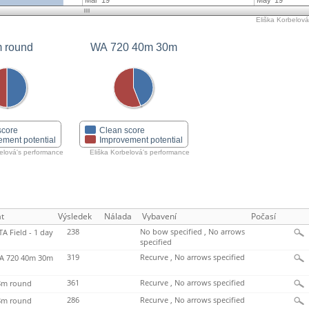
Mar '19
May '19
Eliška Korbelová'
 round
WA 720 40m 30m
score
Clean score
ement potential
Improvement potential
belová's performance
Eliška Korbelová's performance
t
Výsledek
Nálada
Vybavení
Počasí
238
No bow specified , No arrows
TA Field - 1 day
specified
319
Recurve , No arrows specified
 720 40m 30m
361
Recurve , No arrows specified
m round
286
Recurve , No arrows specified
m round