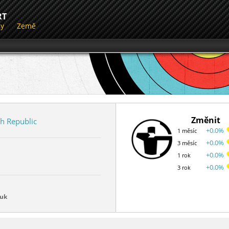
RT
dy
Země
Změnit
h Republic
+0.0%
1 měsíc
+0.0%
3 měsíc
+0.0%
1 rok
+0.0%
3 rok
luk