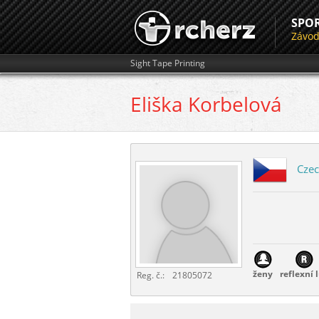
SPO
Závo
Sight Tape Printing
Eliška
Korbelová
Czec
ženy
reflexní 
Reg. č.:
21805072