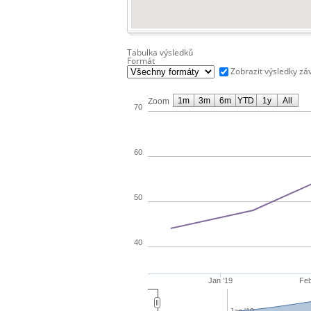
Tabulka výsledků
Formát
Zobrazit výsledky zá
1m
3m
6m
YTD
1y
All
Zoom
70
60
50
40
Jan '19
Feb