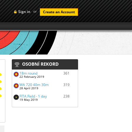
or
Sign in
Create an Account
OSOBNÍ REKORD
18m round
361
22 February 2019
WA 720 40m 30m
319
28 April 2019
FITA Field - 1 day
238
19 May 2019