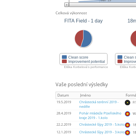
Jan '19
Celková výkonnost
FITA Field - 1 day
18m
Clean score
Clean 
Improvement potential
Improv
Eliška Korbelová's performance
Eliška Kor
Vaše poslední výsledky
Datum
Jméno
Formá
19.5.2019
Chrástecká terénní 2019 -
FI
neděle
28.4.2019
Pohár mládeže Plzeňského
WA
kraje 2019 - 1.kolo
22.2.2019
Chrástecké šípy 2019 - 5.kolo
18
12.1.2019
Chrástecké šípy 2019 - 3.kolo
18