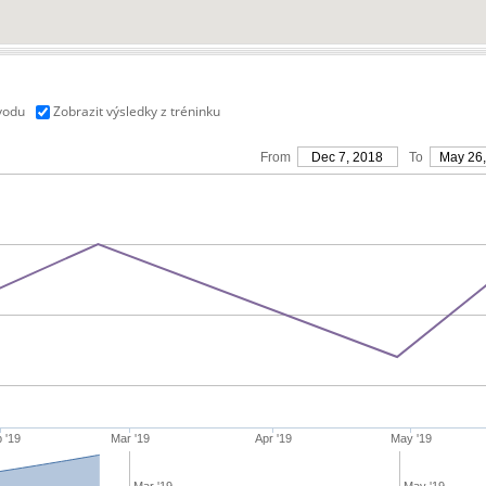
vodu
Zobrazit výsledky z tréninku
From
Dec 7, 2018
To
May 26
 '19
Mar '19
Apr '19
May '19