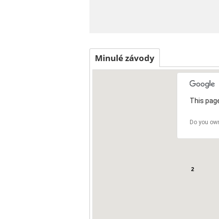
Minulé závody
This page
Do you own
2