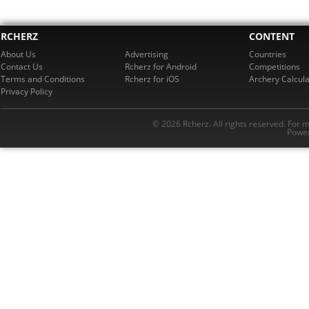
RCHERZ
CONTENT
About Us
Advertising
Countries
Contact Us
Rcherz for Android
Competitions
Terms and Conditions
Rcherz for iOS
Archery Calcula
Privacy Policy
© 2026 Rcherz. All rights reserved. For 
Power