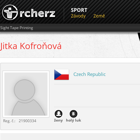
SPORT
Závody
Země
Sight Tape Printing
Jitka
Kofroňová
Czech Republic
ženy
holý luk
Reg. č.:
21900334