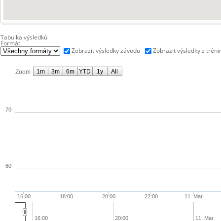
Tabulka výsledků
Formát
Zobrazit výsledky závodu
Zobrazit výsledky z tréni
1m
3m
6m
YTD
1y
All
Zoom
70
60
16:00
18:00
20:00
22:00
11. Mar
16:00
20:00
11. Mar