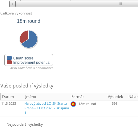
Celková výkonnost
18m round
Clean score
Improvement potential
Jitka Kofroňová's performance
Vaše poslední výsledky
Datum
Jméno
Formát
Výsledek
Nála
11.3.2023
Halový závod LO SK Startu
398
18m round
Praha - 11.03.2023 - skupina
1
Nejsou další výsledky