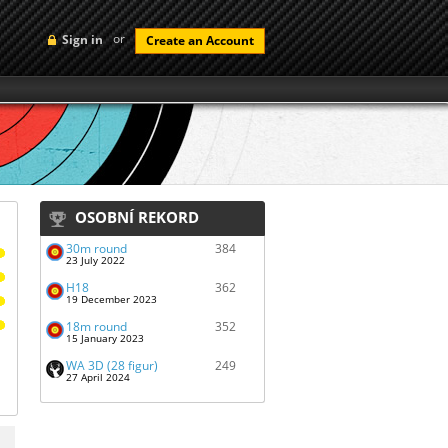
or
Sign in
Create an Account
OSOBNÍ REKORD
30m round
384
23 July 2022
H18
362
19 December 2023
18m round
352
15 January 2023
WA 3D (28 figur)
249
27 April 2024