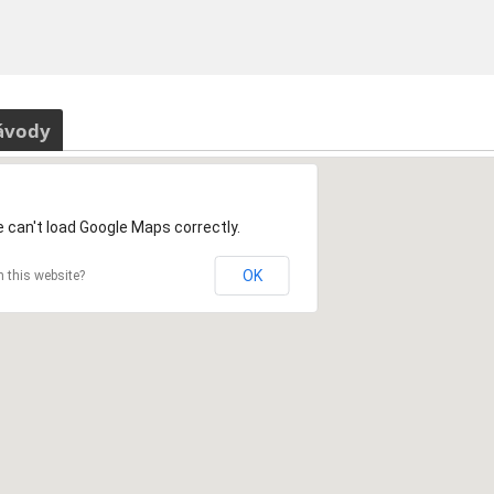
ávody
 can't load Google Maps correctly.
OK
 this website?