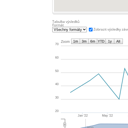
Tabulka výsledků
Formát
Zobrazit výsledky zá
1m
3m
6m
YTD
1y
All
Zoom
70
60
50
40
30
20
Jan '22
May '22