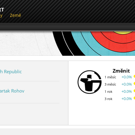
RT
dy
Země
Změnit
h Republic
+0.0%
1 měsíc
+0.0%
3 měsíc
partak Rohov
+0.0%
1 rok
+0.0%
3 rok