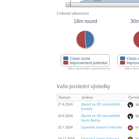
2022
Celková výkonnost
18m round
30m
Clean score
Clean 
Improvement potential
Improv
Vilém Schindler's performance
Vilém Sch
Vaše poslední výsledky
Datum
Jméno
Formá
27.4.2024
Závod ve 3D lukostřelbě -
WA
Smrček
20.4.2024
Závod ve 3D lukostřelbě
WA
Horní Bečva
20.1.2024
Opavská sobotní halovka
H
19.12.2023
Opavská úterní halovka
H