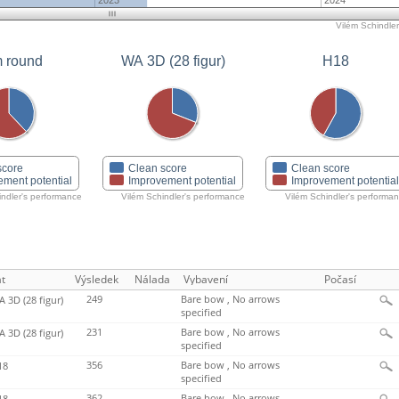
2023
2024
Vilém Schindler
 round
WA 3D (28 figur)
H18
score
Clean score
Clean score
ement potential
Improvement potential
Improvement potentia
indler's performance
Vilém Schindler's performance
Vilém Schindler's performa
t
Výsledek
Nálada
Vybavení
Počasí
249
Bare bow , No arrows
 3D (28 figur)
specified
231
Bare bow , No arrows
 3D (28 figur)
specified
356
Bare bow , No arrows
18
specified
362
Bare bow , No arrows
18