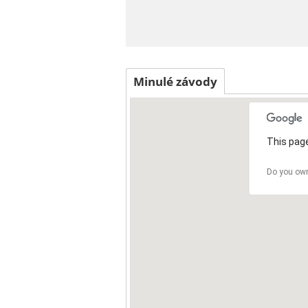
Minulé závody
This page
Do you own