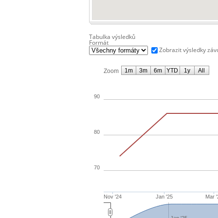
Tabulka výsledků
Formát
Zobrazit výsledky zá
1m
3m
6m
YTD
1y
All
Zoom
90
80
70
Nov '24
Jan '25
Mar '