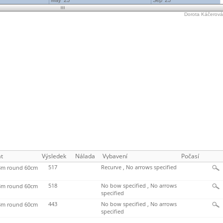
May '25
Sep '25
Dorota Káčerová'
t
Výsledek
Nálada
Vybavení
Počasí
517
Recurve , No arrows specified
m round 60cm
518
No bow specified , No arrows
m round 60cm
specified
443
No bow specified , No arrows
m round 60cm
specified