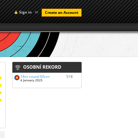
or
Sign in
Create an Account
OSOBNÍ REKORD
18m round 60cm
518
4 January 2025