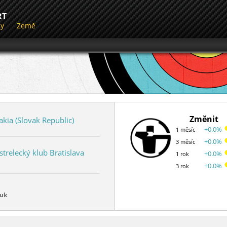
RT
dy
Země
Změnit
akia (Slovak Republic)
+0.0%
1 měsíc
+0.0%
3 měsíc
trelecký klub Bratislava
+0.0%
1 rok
+0.0%
3 rok
luk