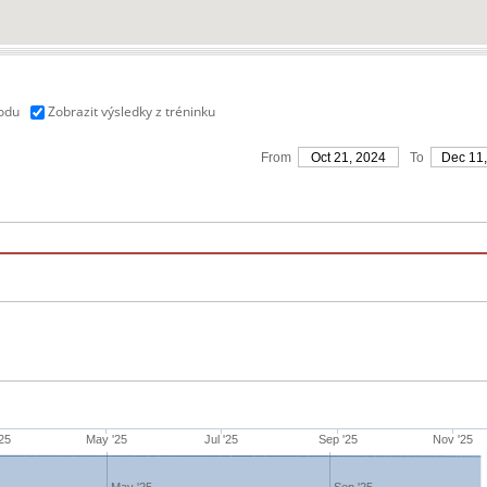
vodu
Zobrazit výsledky z tréninku
From
Oct 21, 2024
To
Dec 11
25
May '25
Jul '25
Sep '25
Nov '25