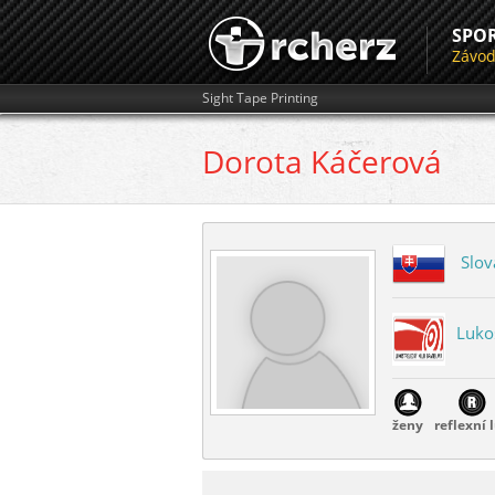
SPO
Závo
Sight Tape Printing
Dorota
Káčerová
Slov
Lukos
ženy
reflexní 