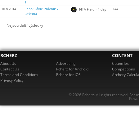
1
10.8.2014
Cena Slávie Právnik -
144
FITA Field - 1 day
terénna
Nejsou další výsledky
RCHERZ
CONTENT
About Us
Advertising
Countries
Contact Us
Rcherz for Android
Competitions
Terms and Conditions
Rcherz for iOS
Archery Calcula
Privacy Policy
© 2026 Rcherz. All rights reserved. For 
Power