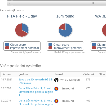
Celková výkonnost
FITA Field - 1 day
18m round
WA 3D 
Clean score
Clean score
Clean 
Improvement potential
Improvement potential
Improv
Radek König's performance
Radek König's performance
Radek 
Vaše poslední výsledky
Datum
Jméno
Formát
Výsledek
Nála
18.7.2021
Závod ve 3D lukostřelbě Zlín
375
WA 3D (28 figur)
- Velíková
1.2.2020
Cena Slávie Právnik, 2. kolo
476
18m round
Slovenského pohára, región
1
9.2.2019
Cena Slávie Právnik, 3. kolo
469
18m round
Slovenského pohára, región