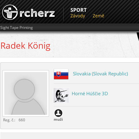
SPORT
Závody
Země
Sight Tape Printing
Radek
König
Slovakia (Slovak Republic)
Horné Húščie 3D
muži
Reg. č.:
660