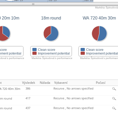
Jan '19
Jul '19
Jan '20
Markéta Špirudová'
WA 720 20m 10m
18m round
WA 720 40m 30m
score
Clean score
Clean score
ement potential
Improvement potential
Improvement potentia
udová's performance
Markéta Špirudová's performance
Markéta Špirudová's performa
t
Výsledek
Nálada
Vybavení
Počasí
386
Recurve , No arrows specified
 720 40m 30m
417
Recurve , No arrows specified
m round
437
Recurve , No arrows specified
m round