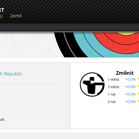
RT
dy
Země
Změnit
h Republic
+0.0%
1 měsíc
+0.0%
3 měsíc
+0.0%
1 rok
+0.0%
3 rok
luk