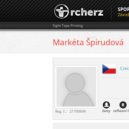
SPO
Závo
Sight Tape Printing
Markéta
Špirudová
Czec
ženy
reflexní 
Reg. č.:
21700694