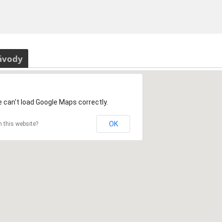
ávody
 can't load Google Maps correctly.
OK
 this website?