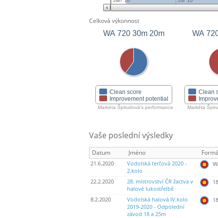
Jan '18
Jul '18
Celková výkonnost
WA 720 30m 20m
Clean score
Clean 
Improvement potential
Improv
Markéta Špirudová's performance
Markéta Špir
Vaše poslední výsledky
Datum
Jméno
Formá
21.6.2020
Vodolská terčová 2020 -
WA
2.kolo
22.2.2020
28. mistrovství ČR žactva v
18
halové lukostřelbě
8.2.2020
Vodolská halová IV.kolo
18
2019-2020 - Odpolední
závod 18 a 25m