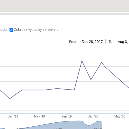
vodu
Zobrazit výsledky z tréninku
From
Dec 28, 2017
To
Aug 3,
Jan '19
May '19
Sep '19
Jan '20
May '20