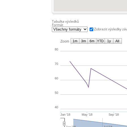
Tabulka výsledků
Formát
Zobrazit výsledky zá
1m
3m
6m
YTD
1y
All
Zoom
80
70
60
50
40
Jan '18
May '18
Sep '18