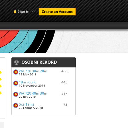
or
Sign in
Create an Account
OSOBNÍ REKORD
WA 720 30m 20m
488
19 May 2018
18m round
443
10 November 2019
WA 720 40m 30m
397
20 July 2019
5x3 18mS
73
22 February 2020