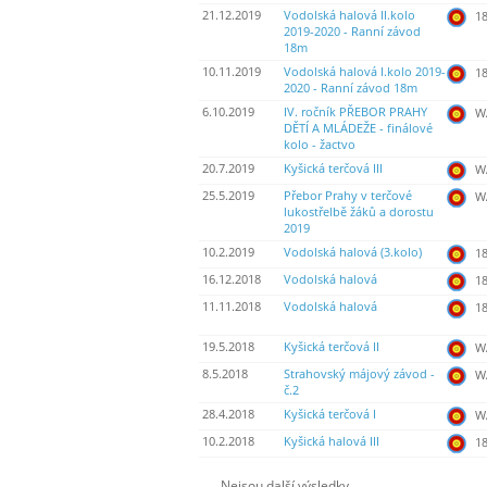
21.12.2019
Vodolská halová II.kolo
18
2019-2020 - Ranní závod
18m
10.11.2019
Vodolská halová I.kolo 2019-
18
2020 - Ranní závod 18m
6.10.2019
IV. ročník PŘEBOR PRAHY
WA
DĚTÍ A MLÁDEŽE - finálové
kolo - žactvo
20.7.2019
Kyšická terčová III
WA
25.5.2019
Přebor Prahy v terčové
WA
lukostřelbě žáků a dorostu
2019
10.2.2019
Vodolská halová (3.kolo)
18
16.12.2018
Vodolská halová
18
11.11.2018
Vodolská halová
18
19.5.2018
Kyšická terčová II
WA
8.5.2018
Strahovský májový závod -
WA
č.2
28.4.2018
Kyšická terčová I
WA
10.2.2018
Kyšická halová III
18
Nejsou další výsledky