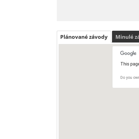
Plánované závody
Minulé z
This page
Do you own