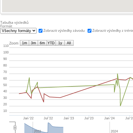
Tabulka výsledků
Formát
Zobrazit výsledky závodu
Zobrazit výsledky z trén
1m
3m
6m
YTD
1y
All
Zoom
110
100
90
80
70
60
50
40
30
20
10
Jan '22
Jul '22
Jan '23
Jul '23
Jan '24
Jul '
2022
2024