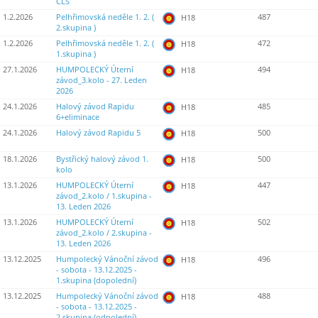
ČLS
1.2.2026
Pelhřimovská neděle 1. 2. (
487
H18
2.skupina )
1.2.2026
Pelhřimovská neděle 1. 2. (
472
H18
1.skupina )
27.1.2026
HUMPOLECKÝ Úterní
494
H18
závod_3.kolo - 27. Leden
2026
24.1.2026
Halový závod Rapidu
485
H18
6+eliminace
24.1.2026
Halový závod Rapidu 5
500
H18
18.1.2026
Bystřický halový závod 1.
500
H18
kolo
13.1.2026
HUMPOLECKÝ Úterní
447
H18
závod_2.kolo / 1.skupina -
13. Leden 2026
13.1.2026
HUMPOLECKÝ Úterní
502
H18
závod_2.kolo / 2.skupina -
13. Leden 2026
13.12.2025
Humpolecký Vánoční závod
496
H18
- sobota - 13.12.2025 -
1.skupina (dopolední)
13.12.2025
Humpolecký Vánoční závod
488
H18
- sobota - 13.12.2025 -
2.skupina (odpolední)