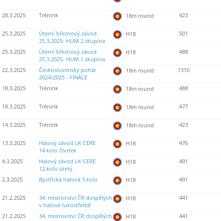
28.3.2025
Trénink
423
18m round
25.3.2025
Úterní březnový závod
501
H18
25.3.2025- HUM 2.skupina
25.3.2025
Úterní březnový závod
488
H18
25.3.2025- HUM 1.skupina
22.3.2025
Československý pohár
1310
18m round
2024/2025 - FINÁLE
18.3.2025
Trénink
488
18m round
18.3.2025
Trénink
477
18m round
14.3.2025
Trénink
423
18m round
13.3.2025
Halový závod LK CERE
476
H18
14.kolo čtvrtek
4.3.2025
Halový závod LK CERE
491
H18
12.kolo úterý
2.3.2025
Bystřická halová 3.kolo
491
H18
21.2.2025
34. mistrovství ČR dospělých
441
H18
v halové lukostřelbě
21.2.2025
34. mistrovství ČR dospělých
441
H18