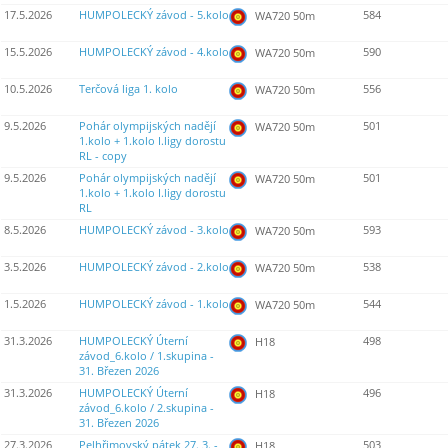
17.5.2026
HUMPOLECKÝ závod - 5.kolo
584
WA720 50m
15.5.2026
HUMPOLECKÝ závod - 4.kolo
590
WA720 50m
10.5.2026
Terčová liga 1. kolo
556
WA720 50m
9.5.2026
Pohár olympijských nadějí
501
WA720 50m
1.kolo + 1.kolo I.ligy dorostu
RL - copy
9.5.2026
Pohár olympijských nadějí
501
WA720 50m
1.kolo + 1.kolo I.ligy dorostu
RL
8.5.2026
HUMPOLECKÝ závod - 3.kolo
593
WA720 50m
3.5.2026
HUMPOLECKÝ závod - 2.kolo
538
WA720 50m
1.5.2026
HUMPOLECKÝ závod - 1.kolo
544
WA720 50m
31.3.2026
HUMPOLECKÝ Úterní
498
H18
závod_6.kolo / 1.skupina -
31. Březen 2026
31.3.2026
HUMPOLECKÝ Úterní
496
H18
závod_6.kolo / 2.skupina -
31. Březen 2026
27.3.2026
Pelhřimovský pátek 27. 3. -
503
H18