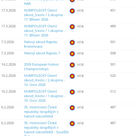
HAR
17.3.2026
HUMPOLECKÝ Úterní
451
H18
závod_5.kolo / 2.skupina -
17. Březen 2026
17.3.2026
HUMPOLECKÝ Úterní
489
H18
závod_5.kolo / 1.skupina -
17. Březen 2026
7.3.2026
Halový závod Rapidu
501
H18
8+eliminace
7.3.2026
Halový závod Rapidu 7
508
H18
14.2.2026
2026 European Indoor
501
H18
Championships
10.2.2026
HUMPOLECKÝ Úterní
520
H18
závod_4.kolo / 2.skupina -
10. Únor 2026
10.2.2026
HUMPOLECKÝ Úterní
512
H18
závod_4.kolo / 1.skupina -
10. Únor 2026
6.2.2026
35. mistrovství České
487
H18
republiky dospělých v
halové lukostřelbě
6.2.2026
35. mistrovství České
487
H18
republiky dospělých v
halové lukostřelbě - Soutěže