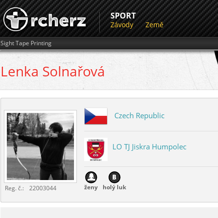
SPORT
Závody
Země
Sight Tape Printing
Lenka
Solnařová
Czech Republic
LO TJ Jiskra Humpolec
ženy
holý luk
Reg. č.:
22003044