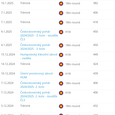
10.1.2025
Trénink
382
18m round
7.1.2025
Trénink
406
18m round
7.1.2025
Trénink
418
18m round
4.1.2025
Československý pohár
450
H18
2024/2025 - 3. kolo - soutěže
ČLS
4.1.2025
Československý pohár
450
18m round
2024/2025 - 3. kolo
15.12.2024
Humpolecký Vánoční závod
449
H18
- neděle
14.12.2024
Trénink
424
18m round
10.12.2024
Úterní prosincový závod -
439
H18
HUM
7.12.2024
Československý pohár
406
18m round
2024/2025- 2. kolo
7.12.2024
Československý pohár
406
H18
2024/2025- 2. kolo - soutěže
ČLS
3.12.2024
Trénink
432
18m round