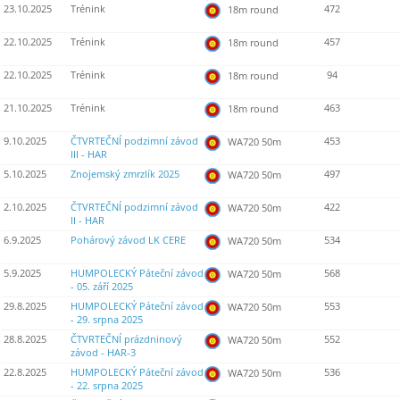
23.10.2025
Trénink
472
18m round
22.10.2025
Trénink
457
18m round
22.10.2025
Trénink
94
18m round
21.10.2025
Trénink
463
18m round
9.10.2025
ČTVRTEČNÍ podzimní závod
453
WA720 50m
III - HAR
5.10.2025
Znojemský zmrzlík 2025
497
WA720 50m
2.10.2025
ČTVRTEČNÍ podzimní závod
422
WA720 50m
II - HAR
6.9.2025
Pohárový závod LK CERE
534
WA720 50m
5.9.2025
HUMPOLECKÝ Páteční závod
568
WA720 50m
- 05. září 2025
29.8.2025
HUMPOLECKÝ Páteční závod
553
WA720 50m
- 29. srpna 2025
28.8.2025
ČTVRTEČNÍ prázdninový
552
WA720 50m
závod - HAR-3
22.8.2025
HUMPOLECKÝ Páteční závod
536
WA720 50m
- 22. srpna 2025