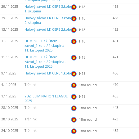
29.11.2025
Halový závod LK CERE 3.kolo
458
H18
1. skupina
29.11.2025
Halový závod LK CERE 3.kolo
488
H18
2. skupina
13.11.2025
Halový závod LK CERE 2.kolo
492
H18
11.11.2025
HUMPOLECKÝ Úterní
461
H18
závod_1.kolo / 1.skupina -
11. Listopad 2025
11.11.2025
HUMPOLECKÝ Úterní
471
H18
závod_1.kolo / 2.skupina -
11. Listopad 2025
9.11.2025
Halový závod LK CERE 1.kolo
456
H18
4.11.2025
Trénink
470
18m round
1.11.2025
YDZ! ELIMINATION LEAGUE
455
H18
2025
28.10.2025
Trénink
443
18m round
28.10.2025
Trénink
473
18m round
24.10.2025
Trénink
432
18m round