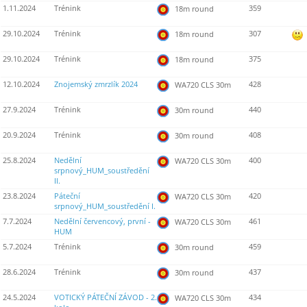
1.11.2024
Trénink
359
18m round
29.10.2024
Trénink
307
18m round
29.10.2024
Trénink
375
18m round
12.10.2024
Znojemský zmrzlík 2024
428
WA720 CLS 30m
27.9.2024
Trénink
440
30m round
20.9.2024
Trénink
408
30m round
25.8.2024
Nedělní
400
WA720 CLS 30m
srpnový_HUM_soustředění
II.
23.8.2024
Páteční
420
WA720 CLS 30m
srpnový_HUM_soustředění I.
7.7.2024
Nedělní červencový, první -
461
WA720 CLS 30m
HUM
5.7.2024
Trénink
459
30m round
28.6.2024
Trénink
437
30m round
24.5.2024
VOTICKÝ PÁTEČNÍ ZÁVOD - 2.
434
WA720 CLS 30m