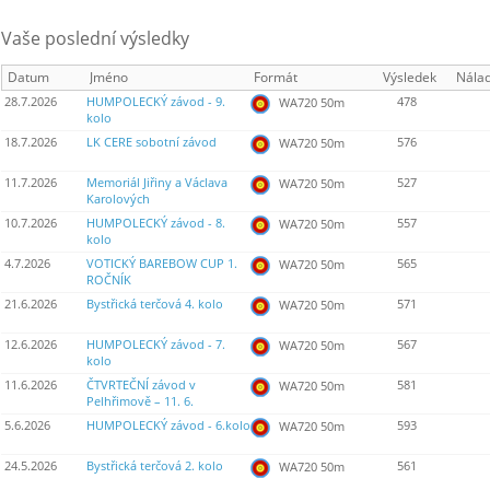
Vaše poslední výsledky
Datum
Jméno
Formát
Výsledek
Nála
28.7.2026
HUMPOLECKÝ závod - 9.
478
WA720 50m
kolo
18.7.2026
LK CERE sobotní závod
576
WA720 50m
11.7.2026
Memoriál Jiřiny a Václava
527
WA720 50m
Karolových
10.7.2026
HUMPOLECKÝ závod - 8.
557
WA720 50m
kolo
4.7.2026
VOTICKÝ BAREBOW CUP 1.
565
WA720 50m
ROČNÍK
21.6.2026
Bystřická terčová 4. kolo
571
WA720 50m
12.6.2026
HUMPOLECKÝ závod - 7.
567
WA720 50m
kolo
11.6.2026
ČTVRTEČNÍ závod v
581
WA720 50m
Pelhřimově – 11. 6.
5.6.2026
HUMPOLECKÝ závod - 6.kolo
593
WA720 50m
24.5.2026
Bystřická terčová 2. kolo
561
WA720 50m