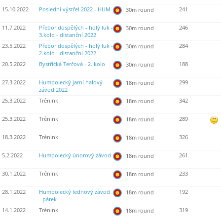
15.10.2022
Poslední výstřel 2022 - HUM
241
30m round
11.7.2022
Přebor dospělých - holý luk -
246
30m round
3.kolo - distanční 2022
23.5.2022
Přebor dospělých - holý luk -
284
30m round
2.kolo - distanční 2022
20.5.2022
Bystřická Terčová - 2. kolo
188
30m round
27.3.2022
Humpolecký jarní halový
299
18m round
závod 2022
25.3.2022
Trénink
342
18m round
25.3.2022
Trénink
289
18m round
18.3.2022
Trénink
326
18m round
5.2.2022
Humpolecký únorový závod
261
18m round
30.1.2022
Trénink
233
18m round
28.1.2022
Humpolecký lednový závod
192
18m round
- pátek
14.1.2022
Trénink
319
18m round