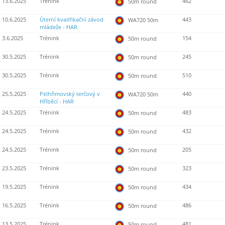
13.6.2025
Trénink
462
50m round
10.6.2025
Úterní kvalifikační závod
443
WA720 50m
mládeže - HAR
3.6.2025
Trénink
154
50m round
30.5.2025
Trénink
245
50m round
30.5.2025
Trénink
510
50m round
25.5.2025
Pelhřimovský terčový v
440
WA720 50m
Hříběcí - HAR
24.5.2025
Trénink
483
50m round
24.5.2025
Trénink
432
50m round
24.5.2025
Trénink
205
50m round
23.5.2025
Trénink
323
50m round
19.5.2025
Trénink
434
50m round
16.5.2025
Trénink
486
50m round
13.5.2025
Trénink
481
50m round