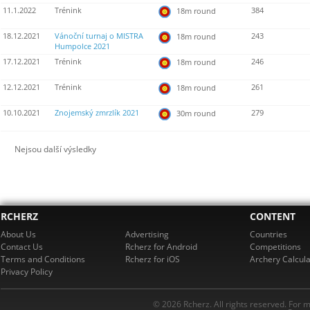
11.1.2022
Trénink
384
18m round
18.12.2021
Vánoční turnaj o MISTRA
243
18m round
Humpolce 2021
17.12.2021
Trénink
246
18m round
12.12.2021
Trénink
261
18m round
10.10.2021
Znojemský zmrzlík 2021
279
30m round
Nejsou další výsledky
RCHERZ
CONTENT
About Us
Advertising
Countries
Contact Us
Rcherz for Android
Competitions
Terms and Conditions
Rcherz for iOS
Archery Calcula
Privacy Policy
© 2026 Rcherz. All rights reserved. For 