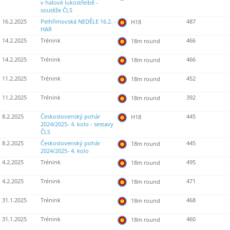
v halové lukostřelbě -
soutěže ČLS
16.2.2025
Pelhřimovská NEDĚLE 16.2. -
487
H18
HAR
14.2.2025
Trénink
466
18m round
14.2.2025
Trénink
466
18m round
11.2.2025
Trénink
452
18m round
11.2.2025
Trénink
392
18m round
8.2.2025
Československý pohár
445
H18
2024/2025- 4. kolo - sestavy
ČLS
8.2.2025
Československý pohár
445
18m round
2024/2025- 4. kolo
4.2.2025
Trénink
495
18m round
4.2.2025
Trénink
471
18m round
31.1.2025
Trénink
468
18m round
31.1.2025
Trénink
460
18m round