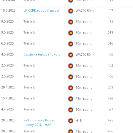
10.5.2025
LK CERE sobotní závod
447
WA720 50m
9.5.2025
Trénink
475
50m round
9.5.2025
Trénink
519
50m round
6.5.2025
Trénink
516
50m round
4.5.2025
Bystřická terčová 1. kolo
436
WA720 50m
2.5.2025
Trénink
432
50m round
2.5.2025
Trénink
466
50m round
29.4.2025
Trénink
289
50m round
15.4.2025
Trénink
428
18m round
4.4.2025
Trénink
527
50m round
29.3.2025
Pelhřimovský Poslední
475
H18
halový 29.3. - HAR
28.3.2025
Trénink
466
18m round