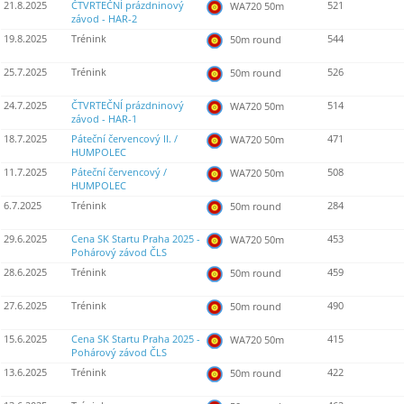
21.8.2025
ČTVRTEČNÍ prázdninový
521
WA720 50m
závod - HAR-2
19.8.2025
Trénink
544
50m round
25.7.2025
Trénink
526
50m round
24.7.2025
ČTVRTEČNÍ prázdninový
514
WA720 50m
závod - HAR-1
18.7.2025
Páteční červencový II. /
471
WA720 50m
HUMPOLEC
11.7.2025
Páteční červencový /
508
WA720 50m
HUMPOLEC
6.7.2025
Trénink
284
50m round
29.6.2025
Cena SK Startu Praha 2025 -
453
WA720 50m
Pohárový závod ČLS
28.6.2025
Trénink
459
50m round
27.6.2025
Trénink
490
50m round
15.6.2025
Cena SK Startu Praha 2025 -
415
WA720 50m
Pohárový závod ČLS
13.6.2025
Trénink
422
50m round