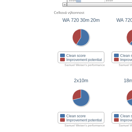
2016
2018
Celková výkonnost
WA 720 30m 20m
Clean score
Clean 
Improvement potential
Improv
Samuel Weiser's performance
Samuel W
2x10m
18m
Clean score
Clean 
Improvement potential
Improv
Samuel Weiser's performance
Samuel W