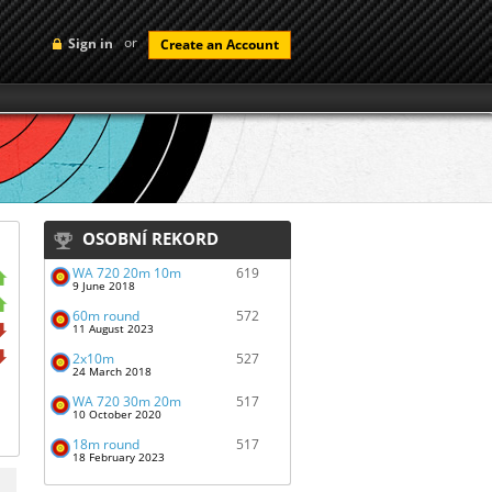
or
Sign in
Create an Account
OSOBNÍ REKORD
WA 720 20m 10m
619
9 June 2018
60m round
572
11 August 2023
2x10m
527
24 March 2018
WA 720 30m 20m
517
10 October 2020
18m round
517
18 February 2023