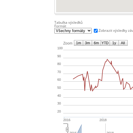
Tabulka výsledků
Formát
Zobrazit výsledky zá
1m
3m
6m
YTD
1y
All
Zoom
100
90
80
70
60
50
40
30
20
2016
2018