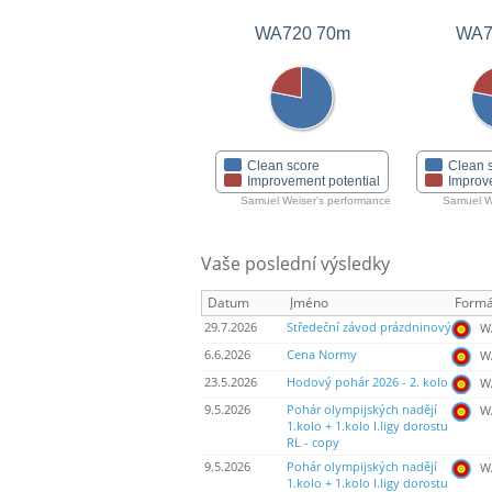
WA720 70m
WA7
Clean score
Clean 
Improvement potential
Improv
Samuel Weiser's performance
Samuel W
Vaše poslední výsledky
Datum
Jméno
Formá
29.7.2026
Středeční závod prázdninový
WA
6.6.2026
Cena Normy
WA
23.5.2026
Hodový pohár 2026 - 2. kolo
WA
9.5.2026
Pohár olympijských nadějí
WA
1.kolo + 1.kolo I.ligy dorostu
RL - copy
9.5.2026
Pohár olympijských nadějí
WA
1.kolo + 1.kolo I.ligy dorostu