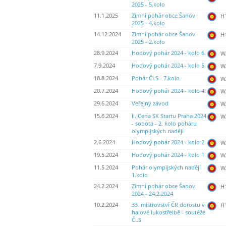
2025 - 5.kolo
11.1.2025
Zimní pohár obce Šanov
H
2025 - 4.kolo
14.12.2024
Zimní pohár obce Šanov
H
2025 - 2.kolo
28.9.2024
Hodový pohár 2024 - kolo 6.
WA
7.9.2024
Hodový pohár 2024 - kolo 5.
WA
18.8.2024
Pohár ČLS - 7.kolo
WA
20.7.2024
Hodový pohár 2024 - kolo 4.
WA
29.6.2024
Veřejný závod
WA
15.6.2024
II. Cena SK Startu Praha 2024
WA
- sobota - 2. kolo poháru
olympijských nadějí
2.6.2024
Hodový pohár 2024 - kolo 2.
WA
19.5.2024
Hodový pohár 2024 - kolo 1
WA
11.5.2024
Pohár olympijských nadějí
WA
1.kolo
24.2.2024
Zimní pohár obce Šanov
H
2024 - 24.2.2024
10.2.2024
33. mistrovství ČR dorostu v
H
halové lukostřelbě - soutěže
ČLS