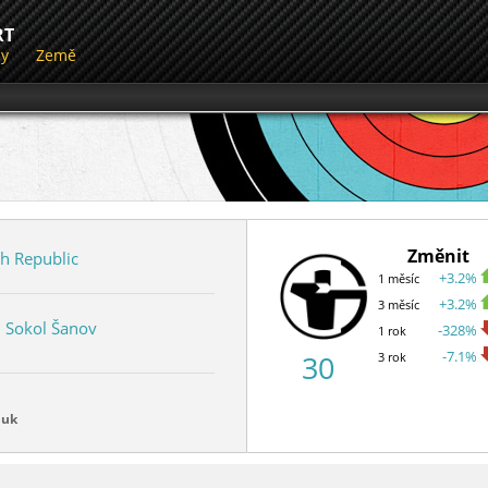
RT
dy
Země
Změnit
h Republic
+3.2%
1 měsíc
+3.2%
3 měsíc
J Sokol Šanov
-328%
1 rok
-7.1%
30
3 rok
luk