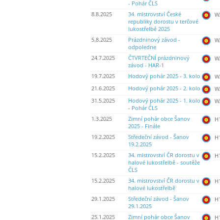
- Pohár ČLS
8.8.2025
34. mistrovství České
WA
republiky dorostu v terčové
lukostřelbě 2025
5.8.2025
Prázdninový závod -
WA
odpoledne
24.7.2025
ČTVRTEČNÍ prázdninový
WA
závod - HAR-1
19.7.2025
Hodový pohár 2025 - 3. kolo
WA
21.6.2025
Hodový pohár 2025 - 2. kolo
WA
31.5.2025
Hodový pohár 2025 - 1. kolo
WA
- Pohár ČLS
1.3.2025
Zimní pohár obce Šanov
H
2025 - Finále
19.2.2025
Středeční závod - Šanov
H
19.2.2025
15.2.2025
34. mistrovství ČR dorostu v
H
halové lukostřelbě - soutěže
ČLS
15.2.2025
34. mistrovství ČR dorostu v
H
halové lukostřelbě
29.1.2025
Středeční závod - Šanov
H
29.1.2025
25.1.2025
Zimní pohár obce Šanov
H