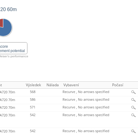
20 60m
score
ement potential
eiser's performance
t
Výsledek
Nálada
Vybavení
Počasí
568
Recurve , No arrows specified
720 70m
586
Recurve , No arrows specified
720 70m
571
Recurve , No arrows specified
720 70m
542
Recurve , No arrows specified
720 70m
542
Recurve , No arrows specified
720 70m