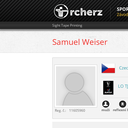
SPO
Závo
Sight Tape Printing
Samuel
Weiser
Czec
LO T
muži
reflexní 
Reg. č.:
11605960