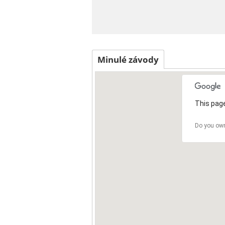
Minulé závody
This page
Do you own