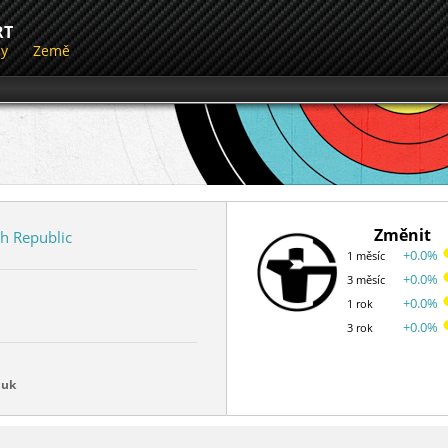
RT
dy
Země
Změnit
h Republic
+0.0%
1 měsíc
+0.0%
3 měsíc
+0.0%
1 rok
+0.0%
3 rok
luk