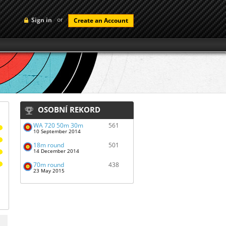
or
Sign in
Create an Account
OSOBNÍ REKORD
WA 720 50m 30m
561
10 September 2014
18m round
501
14 December 2014
70m round
438
23 May 2015