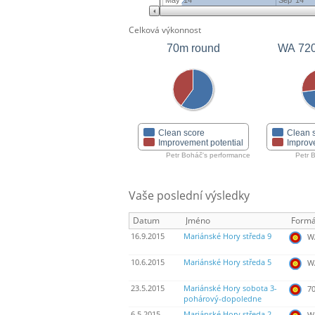
May '14
Sep '14
Celková výkonnost
70m round
WA 72
Clean score
Clean 
Improvement potential
Improv
Petr Boháč's performance
Petr 
Vaše poslední výsledky
Datum
Jméno
Formá
16.9.2015
Mariánské Hory středa 9
WA
10.6.2015
Mariánské Hory středa 5
WA
23.5.2015
Mariánské Hory sobota 3-
70
pohárový-dopoledne
6.5.2015
Mariánské Hory středa 2
WA