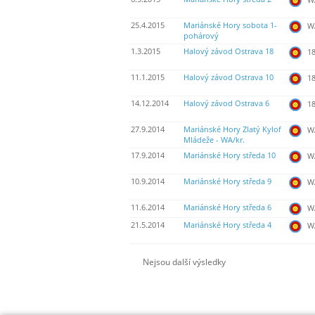
25.4.2015
Mariánské Hory sobota 1-
WA
pohárový
1.3.2015
Halový závod Ostrava 18
18
11.1.2015
Halový závod Ostrava 10
18
14.12.2014
Halový závod Ostrava 6
18
27.9.2014
Mariánské Hory Zlatý Kylof
WA
Mládeže - WA/kr.
17.9.2014
Mariánské Hory středa 10
WA
10.9.2014
Mariánské Hory středa 9
WA
11.6.2014
Mariánské Hory středa 6
WA
21.5.2014
Mariánské Hory středa 4
WA
Nejsou další výsledky