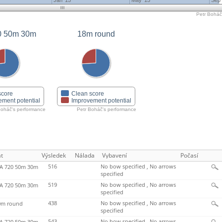
Jan '15
May '15
Sep 
Petr Boháč'
0 50m 30m
18m round
score
Clean score
ement potential
Improvement potential
Boháč's performance
Petr Boháč's performance
t
Výsledek
Nálada
Vybavení
Počasí
516
No bow specified , No arrows
 720 50m 30m
specified
519
No bow specified , No arrows
 720 50m 30m
specified
438
No bow specified , No arrows
m round
specified
543
No bow specified , No arrows
 720 50m 30m