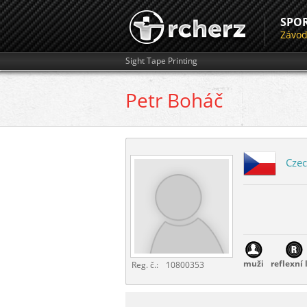
SPO
Závo
Sight Tape Printing
Petr
Boháč
Czec
muži
reflexní 
Reg. č.:
10800353