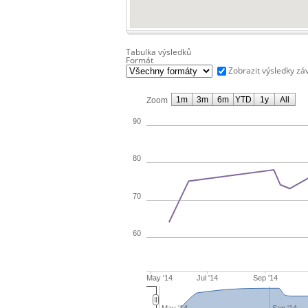
Tabulka výsledků
Formát
Zobrazit výsledky zá
1m
3m
6m
YTD
1y
All
Zoom
90
80
70
60
May '14
Jul '14
Sep '14