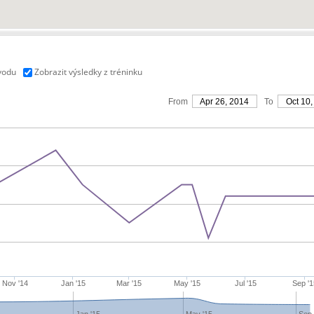
vodu
Zobrazit výsledky z tréninku
From
Apr 26, 2014
To
Oct 10,
Nov '14
Jan '15
Mar '15
May '15
Jul '15
Sep '1