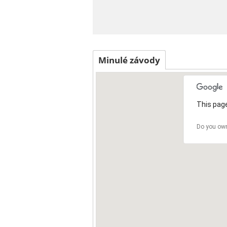
Minulé závody
This page
Do you own