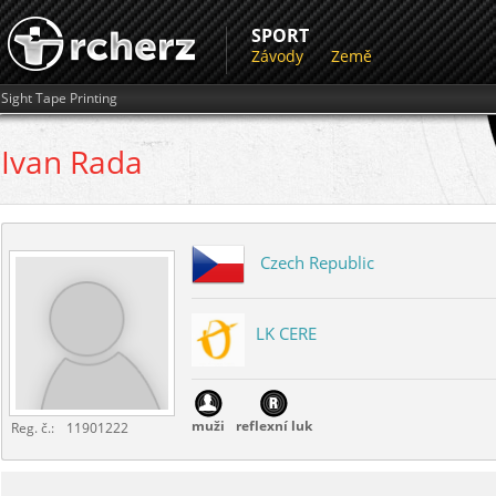
SPORT
Závody
Země
Sight Tape Printing
Ivan
Rada
Czech Republic
LK CERE
muži
reflexní luk
Reg. č.:
11901222