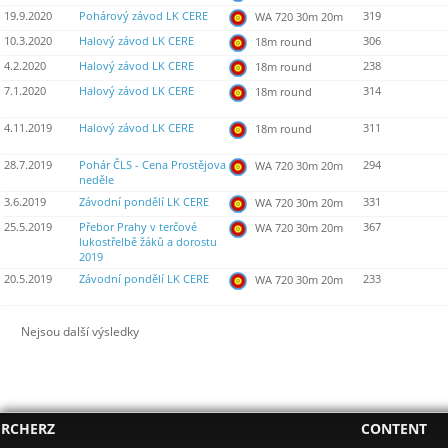
19.9.2020
Pohárový závod LK CERE
319
WA 720 30m 20m
10.3.2020
Halový závod LK CERE
306
18m round
4.2.2020
Halový závod LK CERE
238
18m round
7.1.2020
Halový závod LK CERE
314
18m round
4.11.2019
Halový závod LK CERE
311
18m round
28.7.2019
Pohár ČLS - Cena Prostějova
294
WA 720 30m 20m
neděle
3.6.2019
Závodní pondělí LK CERE
331
WA 720 30m 20m
25.5.2019
Přebor Prahy v terčové
367
WA 720 30m 20m
lukostřelbě žáků a dorostu
2019
20.5.2019
Závodní pondělí LK CERE
233
WA 720 30m 20m
Nejsou další výsledky
RCHERZ
CONTENT