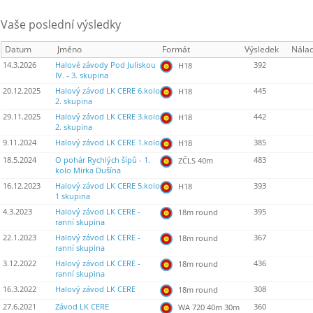
Vaše poslední výsledky
Datum
Jméno
Formát
Výsledek
Nála
14.3.2026
Halové závody Pod Juliskou
392
H18
IV. - 3. skupina
20.12.2025
Halový závod LK CERE 6.kolo
445
H18
2. skupina
29.11.2025
Halový závod LK CERE 3.kolo
442
H18
2. skupina
9.11.2024
Halový závod LK CERE 1.kolo
385
H18
18.5.2024
O pohár Rychlých šípů - 1.
483
ZČLS 40m
kolo Mirka Dušína
16.12.2023
Halový závod LK CERE 5.kolo
393
H18
1 skupina
4.3.2023
Halový závod LK CERE -
395
18m round
ranní skupina
22.1.2023
Halový závod LK CERE -
367
18m round
ranní skupina
3.12.2022
Halový závod LK CERE -
436
18m round
ranní skupina
16.3.2022
Halový závod LK CERE
308
18m round
27.6.2021
Závod LK CERE
360
WA 720 40m 30m