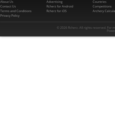
About Us
Advertising
Countries
Contact Us
Rcherz for Android
Competitions
Terms and Conditions
Rcherz for iOS
Archery Calcula
Privacy Policy
© 2026 Rcherz. All rights reserved. For 
Power