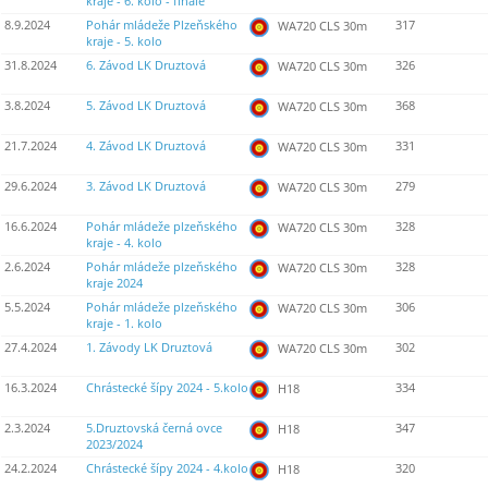
kraje - 6. kolo - finále
8.9.2024
Pohár mládeže Plzeňského
317
WA720 CLS 30m
kraje - 5. kolo
31.8.2024
6. Závod LK Druztová
326
WA720 CLS 30m
3.8.2024
5. Závod LK Druztová
368
WA720 CLS 30m
21.7.2024
4. Závod LK Druztová
331
WA720 CLS 30m
29.6.2024
3. Závod LK Druztová
279
WA720 CLS 30m
16.6.2024
Pohár mládeže plzeňského
328
WA720 CLS 30m
kraje - 4. kolo
2.6.2024
Pohár mládeže plzeňského
328
WA720 CLS 30m
kraje 2024
5.5.2024
Pohár mládeže plzeňského
306
WA720 CLS 30m
kraje - 1. kolo
27.4.2024
1. Závody LK Druztová
302
WA720 CLS 30m
16.3.2024
Chrástecké šípy 2024 - 5.kolo
334
H18
2.3.2024
5.Druztovská černá ovce
347
H18
2023/2024
24.2.2024
Chrástecké šípy 2024 - 4.kolo
320
H18