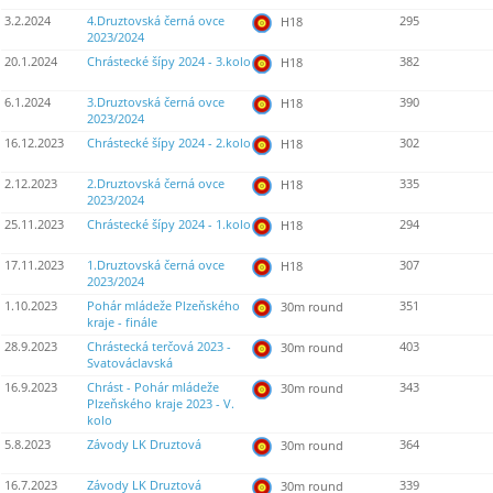
3.2.2024
4.Druztovská černá ovce
295
H18
2023/2024
20.1.2024
Chrástecké šípy 2024 - 3.kolo
382
H18
6.1.2024
3.Druztovská černá ovce
390
H18
2023/2024
16.12.2023
Chrástecké šípy 2024 - 2.kolo
302
H18
2.12.2023
2.Druztovská černá ovce
335
H18
2023/2024
25.11.2023
Chrástecké šípy 2024 - 1.kolo
294
H18
17.11.2023
1.Druztovská černá ovce
307
H18
2023/2024
1.10.2023
Pohár mládeže Plzeňského
351
30m round
kraje - finále
28.9.2023
Chrástecká terčová 2023 -
403
30m round
Svatováclavská
16.9.2023
Chrást - Pohár mládeže
343
30m round
Plzeňského kraje 2023 - V.
kolo
5.8.2023
Závody LK Druztová
364
30m round
16.7.2023
Závody LK Druztová
339
30m round