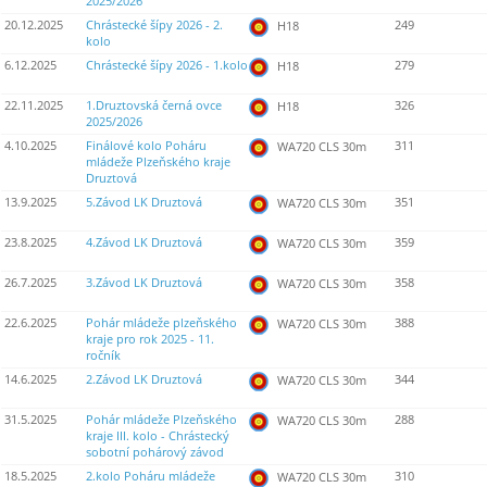
2025/2026
20.12.2025
Chrástecké šípy 2026 - 2.
249
H18
kolo
6.12.2025
Chrástecké šípy 2026 - 1.kolo
279
H18
22.11.2025
1.Druztovská černá ovce
326
H18
2025/2026
4.10.2025
Finálové kolo Poháru
311
WA720 CLS 30m
mládeže Plzeňského kraje
Druztová
13.9.2025
5.Závod LK Druztová
351
WA720 CLS 30m
23.8.2025
4.Závod LK Druztová
359
WA720 CLS 30m
26.7.2025
3.Závod LK Druztová
358
WA720 CLS 30m
22.6.2025
Pohár mládeže plzeňského
388
WA720 CLS 30m
kraje pro rok 2025 - 11.
ročník
14.6.2025
2.Závod LK Druztová
344
WA720 CLS 30m
31.5.2025
Pohár mládeže Plzeňského
288
WA720 CLS 30m
kraje III. kolo - Chrástecký
sobotní pohárový závod
18.5.2025
2.kolo Poháru mládeže
310
WA720 CLS 30m