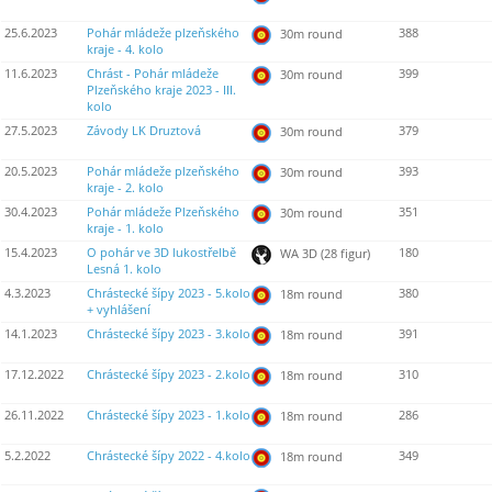
25.6.2023
Pohár mládeže plzeňského
388
30m round
kraje - 4. kolo
11.6.2023
Chrást - Pohár mládeže
399
30m round
Plzeňského kraje 2023 - III.
kolo
27.5.2023
Závody LK Druztová
379
30m round
20.5.2023
Pohár mládeže plzeňského
393
30m round
kraje - 2. kolo
30.4.2023
Pohár mládeže Plzeňského
351
30m round
kraje - 1. kolo
15.4.2023
O pohár ve 3D lukostřelbě
180
WA 3D (28 figur)
Lesná 1. kolo
4.3.2023
Chrástecké šípy 2023 - 5.kolo
380
18m round
+ vyhlášení
14.1.2023
Chrástecké šípy 2023 - 3.kolo
391
18m round
17.12.2022
Chrástecké šípy 2023 - 2.kolo
310
18m round
26.11.2022
Chrástecké šípy 2023 - 1.kolo
286
18m round
5.2.2022
Chrástecké šípy 2022 - 4.kolo
349
18m round