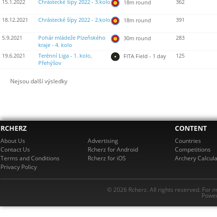
15.1.2022
Chrástecké šípy 2022 - 3.kolo
362
18m round
18.12.2021
Chrástecké šípy 2022 - 2.kolo
391
18m round
5.9.2021
Pohár mládeže Plzeňského
283
30m round
kraje - 4. kolo
19.6.2021
Terénní Liga - 1. kolo,
125
FITA Field - 1 day
Přehýšov
Nejsou další výsledky
RCHERZ
CONTENT
About Us
Advertising
Countries
Contact Us
Rcherz for Android
Competitions
Terms and Conditions
Rcherz for iOS
Archery Calcula
Privacy Policy
© 2026 Rcherz. All rights reserved. For 
Power