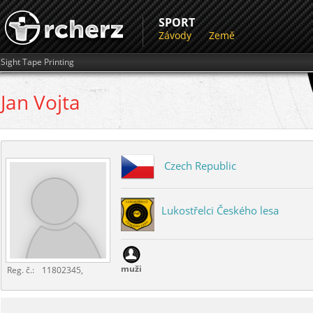
SPORT
Závody
Země
Sight Tape Printing
Jan
Vojta
Czech Republic
Lukostřelci Českého lesa
muži
Reg. č.:
11802345,