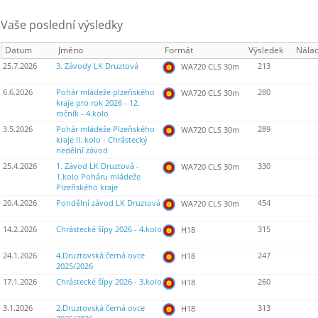
Vaše poslední výsledky
Datum
Jméno
Formát
Výsledek
Nála
25.7.2026
3. Závody LK Druztová
213
WA720 CLS 30m
6.6.2026
Pohár mládeže plzeňského
280
WA720 CLS 30m
kraje pro rok 2026 - 12.
ročník - 4.kolo
3.5.2026
Pohár mládeže Plzeňského
289
WA720 CLS 30m
kraje II. kolo - Chrástecký
nedělní závod
25.4.2026
1. Závod LK Druztová -
330
WA720 CLS 30m
1.kolo Poháru mládeže
Plzeňského kraje
20.4.2026
Pondělní závod LK Druztová
454
WA720 CLS 30m
14.2.2026
Chrástecké šípy 2026 - 4.kolo
315
H18
24.1.2026
4.Druztovská černá ovce
247
H18
2025/2026
17.1.2026
Chrástecké šípy 2026 - 3.kolo
260
H18
3.1.2026
2.Druztovská černá ovce
313
H18