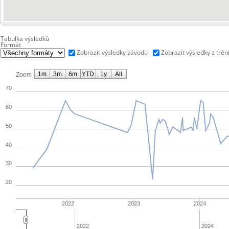
Tabulka výsledků
Formát
Zobrazit výsledky závodu
Zobrazit výsledky z trén
1m
3m
6m
YTD
1y
All
Zoom
70
60
50
40
30
20
2022
2023
2024
2022
2024