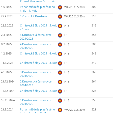
Plzeňského kraje Druztová
4.5.2025
Pohár mládeže plzeňského
300
WA720 CLS 30m
kraje - 1. kolo
27.4.2025
1.Závod LK Druztová
310
WA720 CLS 30m
22.3.2025
Chrástecké šípy 2025 - 5.kolo
316
H18
- finále
2.3.2025
5.Druztovská černá ovce
353
H18
2024/2025
8.2.2025
4.Druztovská černá ovce
380
H18
2024/2025
1.2.2025
Chrástecké šípy 2025 - 4.kolo
348
H18
11.1.2025
Chrástecké šípy 2025 - 3.kolo
349
H18
4.1.2025
3.Druztovská černá ovce
365
H18
2024/2025
21.12.2024
2.Druztovská černá ovce
364
H18
2024/2025
14.12.2024
Chrástecké šípy 2025 - 2.kolo
328
H18
16.11.2024
1.Druztovská černá ovce
356
H18
2024/2025
21.9.2024
Pohár mládeže plzeňského
321
WA720 CLS 30m