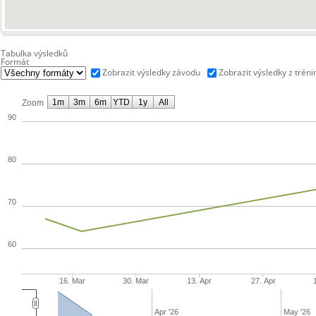
Tabulka výsledků
Formát
Zobrazit výsledky závodu
Zobrazit výsledky z tréni
1m
3m
6m
YTD
1y
All
Zoom
90
80
70
60
16. Mar
30. Mar
13. Apr
27. Apr
Apr '26
May '26