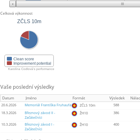
Celková výkonnost
ZČLS 10m
Clean score
Improvement potential
Karolína Codlová's performance
Vaše poslední výsledky
Datum
Jméno
Formát
Výsledek
Nála
20.6.2026
Memoriál Františka Fruhaufa
588
ZČLS 10m
18.3.2026
Březnový závod II -
386
ŽH10
Začátečníci
10.3.2026
Březnový závod I -
400
ŽH10
Začátečníci