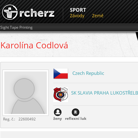
SPORT
Závody
Země
Sight Tape Printing
Karolína
Codlová
Czech Republic
SK SLAVIA PRAHA LUKOSTŘEL
ženy
reflexní luk
Reg. č.:
22600492