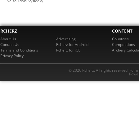
Nejsou další výsledky
RCHERZ
CONTENT
About Us
Advertising
Countries
Contact Us
Rcherz for Android
Competitions
Terms and Conditions
Rcherz for iOS
Archery Calcula
Privacy Policy
© 2026 Rcherz. All rights reserved. For 
Power