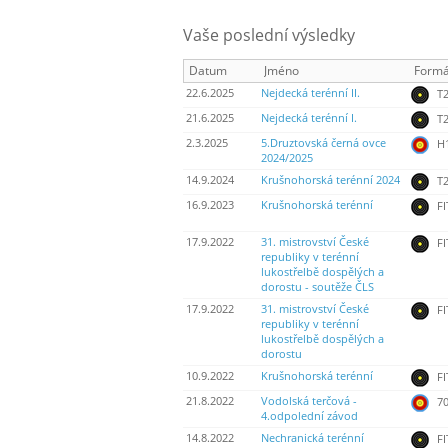
Vaše poslední výsledky
Datum
Jméno
Formá
22.6.2025
Nejdecká terénní II.
T2
21.6.2025
Nejdecká terénní I.
T2
2.3.2025
5.Druztovská černá ovce
H
2024/2025
14.9.2024
Krušnohorská terénní 2024
T2
16.9.2023
Krušnohorská terénní
FI
17.9.2022
31. mistrovství České
FI
republiky v terénní
lukostřelbě dospělých a
dorostu - soutěže ČLS
17.9.2022
31. mistrovství České
FI
republiky v terénní
lukostřelbě dospělých a
dorostu
10.9.2022
Krušnohorská terénní
FI
21.8.2022
Vodolská terčová -
70
4.odpolední závod
14.8.2022
Nechranická terénní
FI