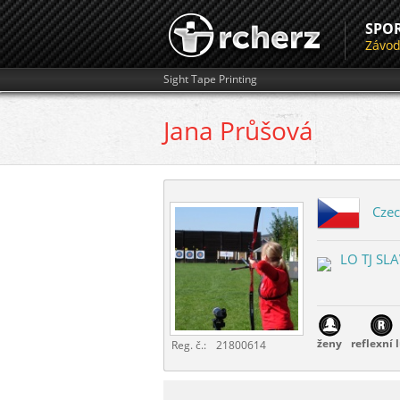
SPO
Závo
Sight Tape Printing
Jana
Průšová
Czec
LO TJ SLA
ženy
reflexní 
Reg. č.:
21800614