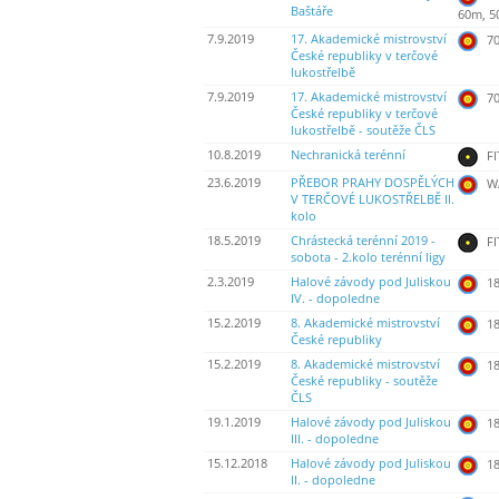
Baštáře
60m, 5
7.9.2019
17. Akademické mistrovství
70
České republiky v terčové
lukostřelbě
7.9.2019
17. Akademické mistrovství
70
České republiky v terčové
lukostřelbě - soutěže ČLS
10.8.2019
Nechranická terénní
FI
23.6.2019
PŘEBOR PRAHY DOSPĚLÝCH
WA
V TERČOVÉ LUKOSTŘELBĚ II.
kolo
18.5.2019
Chrástecká terénní 2019 -
FI
sobota - 2.kolo terénní ligy
2.3.2019
Halové závody pod Juliskou
18
IV. - dopoledne
15.2.2019
8. Akademické mistrovství
18
České republiky
15.2.2019
8. Akademické mistrovství
18
České republiky - soutěže
ČLS
19.1.2019
Halové závody pod Juliskou
18
III. - dopoledne
15.12.2018
Halové závody pod Juliskou
18
II. - dopoledne