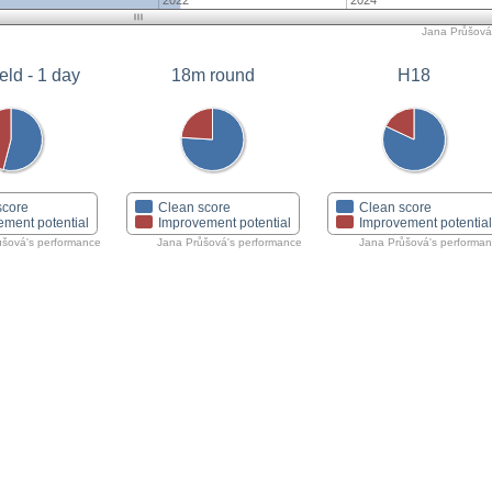
2022
2024
Jana Průšová'
eld - 1 day
18m round
H18
score
Clean score
Clean score
ement potential
Improvement potential
Improvement potentia
ůšová's performance
Jana Průšová's performance
Jana Průšová's performa