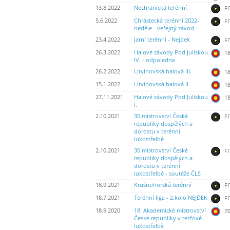
13.8.2022
Nechranická terénní
FI
5.6.2022
Chrástecká terénní 2022-
FI
neděle - veřejný závod
23.4.2022
Jarní terénní - Nejdek
FI
26.3.2022
Halové závody Pod Juliskou
18
IV. - odpoledne
26.2.2022
Litvínovská halová III.
18
15.1.2022
Litvínovská halová II.
18
27.11.2021
Halové závody Pod Juliskou
18
I.
2.10.2021
30.mistrovství České
FI
republiky dospělých a
dorostu v terénní
lukostřelbě
2.10.2021
30.mistrovství České
FI
republiky dospělých a
dorostu v terénní
lukostřelbě - soutěže ČLS
18.9.2021
Krušnohorská terénní
FI
18.7.2021
Terénní liga - 2.kolo NEJDEK
FI
18.9.2020
18. Akademické mistrovství
70
České republiky v terčové
lukostřelbě