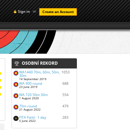
or
Sign in
Create an Account
OSOBNÍ REKORD
WA1440 70m, 60m, 50m,
1053
30m
14 September 2019
WA 900 round
688
23 June 2019
WA 720 50m 30m
554
1 August 2020
70m round
479
21 August 2022
FITA Field - 1 day
283
5 June 2022