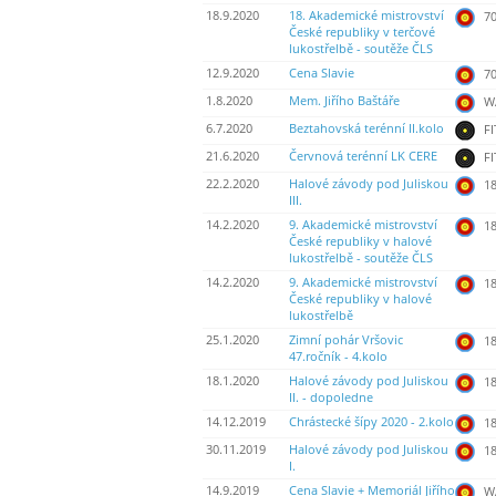
18.9.2020
18. Akademické mistrovství
70
České republiky v terčové
lukostřelbě - soutěže ČLS
12.9.2020
Cena Slavie
70
1.8.2020
Mem. Jiřího Baštáře
WA
6.7.2020
Beztahovská terénní II.kolo
FI
21.6.2020
Červnová terénní LK CERE
FI
22.2.2020
Halové závody pod Juliskou
18
III.
14.2.2020
9. Akademické mistrovství
18
České republiky v halové
lukostřelbě - soutěže ČLS
14.2.2020
9. Akademické mistrovství
18
České republiky v halové
lukostřelbě
25.1.2020
Zimní pohár Vršovic
18
47.ročník - 4.kolo
18.1.2020
Halové závody pod Juliskou
18
II. - dopoledne
14.12.2019
Chrástecké šípy 2020 - 2.kolo
18
30.11.2019
Halové závody pod Juliskou
18
I.
14.9.2019
Cena Slavie + Memoriál Jiřího
WA