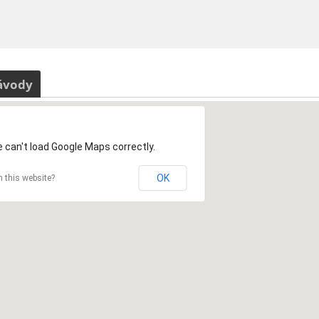
ávody
 can't load Google Maps correctly.
OK
 this website?