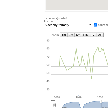
Tabulka výsledků
Formát
Zobrazi
1m
3m
6m
YTD
1y
All
Zoom
90
80
70
60
50
40
30
2018
2019
2020