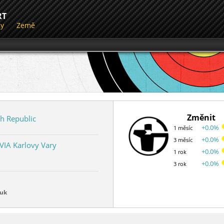
RT
dy
Země
Změnit
h Republic
+0.0%
1 měsíc
+0.0%
3 měsíc
VIA Karlovy Vary
+0.0%
1 rok
+0.0%
3 rok
luk