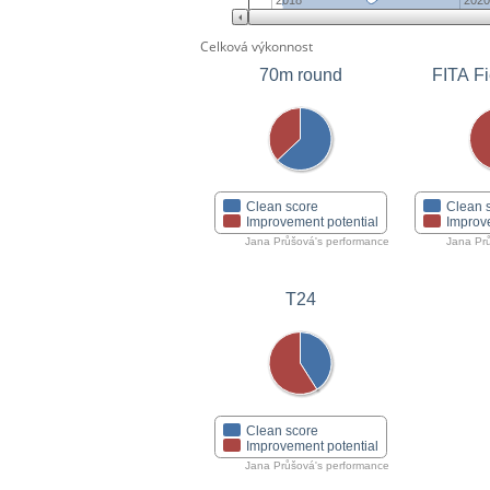
2018
2020
Celková výkonnost
70m round
FITA Fi
Clean score
Clean 
Improvement potential
Improv
Jana Průšová's performance
Jana Pr
T24
Clean score
Improvement potential
Jana Průšová's performance