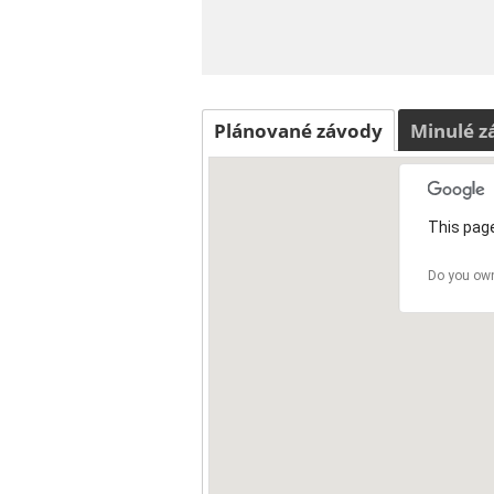
Plánované závody
Minulé z
This page
Do you own