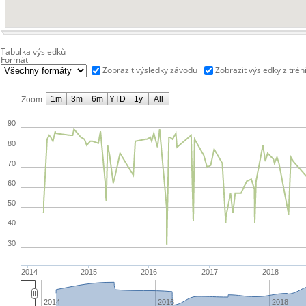
Tabulka výsledků
Formát
Zobrazit výsledky závodu
Zobrazit výsledky z trén
1m
3m
6m
YTD
1y
All
Zoom
90
80
70
60
50
40
30
2014
2015
2016
2017
2018
2014
2016
2018