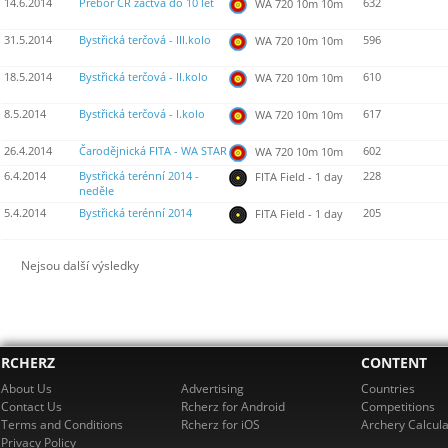
14.6.2014
Přebor ČR žactva do 10 let
632
WA 720 10m 10m
31.5.2014
Bystřická terčová - III.kolo
596
WA 720 10m 10m
18.5.2014
Bystřická terčová - II.kolo
610
WA 720 10m 10m
8.5.2014
Bystřická terčová - I.kolo
617
WA 720 10m 10m
26.4.2014
Čarodějnická FITA - WA STAR
602
WA 720 10m 10m
6.4.2014
Bystřická terénní 2014 -
228
FITA Field - 1 day
neděle
5.4.2014
Bystřická terénní 2014
205
FITA Field - 1 day
Nejsou další výsledky
RCHERZ
CONTENT
About Us
Advertising
Countries
Contact Us
Rcherz for Android
Competitions
Terms and Conditions
Rcherz for iOS
Archery Calcula
Privacy Policy