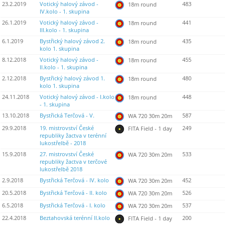
23.2.2019
Votický halový závod -
483
18m round
IV.kolo - 1. skupina
26.1.2019
Votický halový závod -
441
18m round
III.kolo - 1. skupina
6.1.2019
Bystřický halový závod 2.
435
18m round
kolo 1. skupina
8.12.2018
Votický halový závod -
455
18m round
II.kolo - 1. skupina
2.12.2018
Bystřický halový závod 1.
480
18m round
kolo 1. skupina
24.11.2018
Votický halový závod - I.kolo
448
18m round
- 1. skupina
13.10.2018
Bystřická Terčová - V.
587
WA 720 30m 20m
29.9.2018
19. mistrovství České
249
FITA Field - 1 day
republiky žactva v terénní
lukostřelbě - 2018
15.9.2018
27. mistrovství České
533
WA 720 30m 20m
republiky žactva v terčové
lukostřelbě 2018
2.9.2018
Bystřická Terčová - IV. kolo
452
WA 720 30m 20m
20.5.2018
Bystřická Terčová - II. kolo
526
WA 720 30m 20m
6.5.2018
Bystřická Terčová - I. kolo
537
WA 720 30m 20m
22.4.2018
Beztahovská terénní II.kolo
200
FITA Field - 1 day