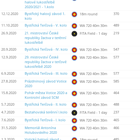
halové lukostřelbě
2020/2021 - 1.kolo
12.12.2020
Bystřický halový závod 1.
370
18m round
kolo
11.10.2020
Bystřická Terčová - V. kolo
489
WA 720 40m 30m
26.9.2020
21. mistrovství České
219
FITA Field - 1 day
republiky žactva v terénní
lukostřelbě
20.9.2020
Bystřická Terčová - IV. kolo
547
WA 720 40m 30m
12.9.2020
29. mistrovství České
577
WA 720 40m 30m
republiky žactva v terčové
lukostřelbě 2020
6.9.2020
Bystřická Terčová - III. kolo
577
WA 720 40m 30m
27.8.2020
Prázdninový závod Votice
585
WA 720 40m 30m
2020
15.8.2020
Pohár města Votice 2020 a
464
WA 720 40m 30m
Kontrolní závod SCM
5.7.2020
Bystřická Terčová - II. kolo
488
WA 720 40m 30m
4.7.2020
Beztahovská terénní I.kolo
237
FITA Field - 1 day
7.6.2020
Bystřická Terčová - I. kolo
465
WA 720 40m 30m
31.5.2020
Memoriál Antonína
466
WA 720 40m 30m
Holubovského 2020
1.3.2020
Votický halový závod -
485
18m round