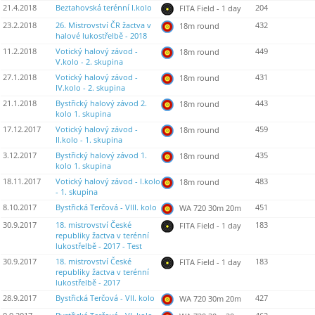
21.4.2018
Beztahovská terénní I.kolo
204
FITA Field - 1 day
23.2.2018
26. Mistrovství ČR žactva v
432
18m round
halové lukostřelbě - 2018
11.2.2018
Votický halový závod -
449
18m round
V.kolo - 2. skupina
27.1.2018
Votický halový závod -
431
18m round
IV.kolo - 2. skupina
21.1.2018
Bystřický halový závod 2.
443
18m round
kolo 1. skupina
17.12.2017
Votický halový závod -
459
18m round
II.kolo - 1. skupina
3.12.2017
Bystřický halový závod 1.
435
18m round
kolo 1. skupina
18.11.2017
Votický halový závod - I.kolo
483
18m round
- 1. skupina
8.10.2017
Bystřická Terčová - VIII. kolo
451
WA 720 30m 20m
30.9.2017
18. mistrovství České
183
FITA Field - 1 day
republiky žactva v terénní
lukostřelbě - 2017 - Test
30.9.2017
18. mistrovství České
183
FITA Field - 1 day
republiky žactva v terénní
lukostřelbě - 2017
28.9.2017
Bystřická Terčová - VII. kolo
427
WA 720 30m 20m