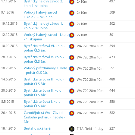
17.1.2016
Bystřický halový závod 2.
497
2x10m
kolo 1. skupina
9.1.2016
Votický halový závod -
509
2x10m
II.kolo - 2. skupina
19.12.2015
Bystřický halový závod 1.
502
2x10m
kolo 2. skupina
12.12.2015
Votický halový závod - I.kolo
501
2x10m
- 1. skupina
10.10.2015
Bystřická terčová VI. kolo -
594
WA 720 20m 10m
pohár ČLS žáci
28.9.2015
Bystřická terčová V. kolo -
473
WA 720 20m 10m
pohár ČLS žáci
10.7.2015
Votický prázdninový 1. kolo
551
WA 720 20m 10m
- pohár ČLS žáci
14.6.2015
Bystřická terčová III. kolo -
480
WA 720 20m 10m
pohár ČLS žáci
30.5.2015
Bystřická terčová II. kolo -
444
WA 720 20m 10m
pohár ČLS žáci
8.5.2015
Bystřická terčová I. kolo -
550
WA 720 20m 10m
pohár ČLS žáci
26.4.2015
Čarodějnická WA - Závod
582
WA 720 20m 10m
Českého poháru - neděle -
žáci
18.4.2015
Beztahovská terénní
227
FITA Field - 1 day