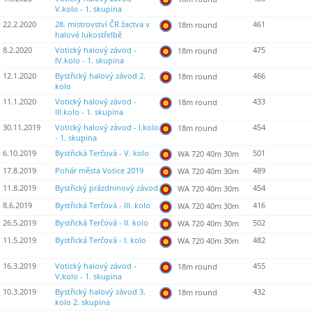
V.kolo - 1. skupina
22.2.2020
28. mistrovství ČR žactva v
461
18m round
halové lukostřelbě
8.2.2020
Votický halový závod -
475
18m round
IV.kolo - 1. skupina
12.1.2020
Bystřický halový závod 2.
466
18m round
kolo
11.1.2020
Votický halový závod -
433
18m round
III.kolo - 1. skupina
30.11.2019
Votický halový závod - I.kolo
454
18m round
- 1. skupina
6.10.2019
Bystřická Terčová - V. kolo
501
WA 720 40m 30m
17.8.2019
Pohár města Votice 2019
489
WA 720 40m 30m
11.8.2019
Bystřický prázdninový závod
454
WA 720 40m 30m
8.6.2019
Bystřická Terčová - III. kolo
416
WA 720 40m 30m
26.5.2019
Bystřická Terčová - II. kolo
502
WA 720 40m 30m
11.5.2019
Bystřická Terčová - I. kolo
482
WA 720 40m 30m
16.3.2019
Votický halový závod -
455
18m round
V.kolo - 1. skupina
10.3.2019
Bystřický halový závod 3.
432
18m round
kolo 2. skupina