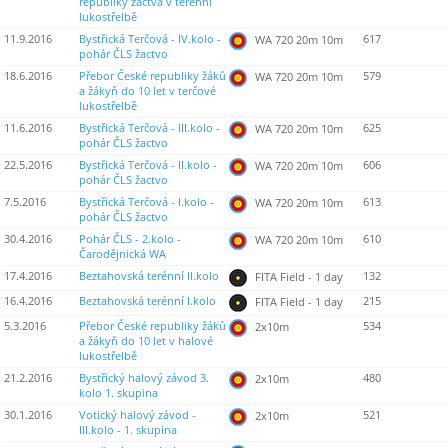
republiky žactva v terénní
lukostřelbě
11.9.2016
Bystřická Terčová - IV.kolo -
617
WA 720 20m 10m
pohár ČLS žactvo
18.6.2016
Přebor České republiky žáků
579
WA 720 20m 10m
a žákyň do 10 let v terčové
lukostřelbě
11.6.2016
Bystřická Terčová - III.kolo -
625
WA 720 20m 10m
pohár ČLS žactvo
22.5.2016
Bystřická Terčová - II.kolo -
606
WA 720 20m 10m
pohár ČLS žactvo
7.5.2016
Bystřická Terčová - I.kolo -
613
WA 720 20m 10m
pohár ČLS žactvo
30.4.2016
Pohár ČLS - 2.kolo -
610
WA 720 20m 10m
Čarodějnická WA
17.4.2016
Beztahovská terénní II.kolo
132
FITA Field - 1 day
16.4.2016
Beztahovská terénní I.kolo
215
FITA Field - 1 day
5.3.2016
Přebor České republiky žáků
534
2x10m
a žákyň do 10 let v halové
lukostřelbě
21.2.2016
Bystřický halový závod 3.
480
2x10m
kolo 1. skupina
30.1.2016
Votický halový závod -
521
2x10m
III.kolo - 1. skupina