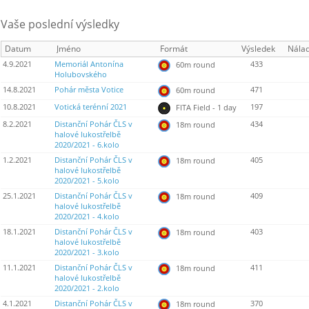
Vaše poslední výsledky
Datum
Jméno
Formát
Výsledek
Nála
4.9.2021
Memoriál Antonína
433
60m round
Holubovského
14.8.2021
Pohár města Votice
471
60m round
10.8.2021
Votická terénní 2021
197
FITA Field - 1 day
8.2.2021
Distanční Pohár ČLS v
434
18m round
halové lukostřelbě
2020/2021 - 6.kolo
1.2.2021
Distanční Pohár ČLS v
405
18m round
halové lukostřelbě
2020/2021 - 5.kolo
25.1.2021
Distanční Pohár ČLS v
409
18m round
halové lukostřelbě
2020/2021 - 4.kolo
18.1.2021
Distanční Pohár ČLS v
403
18m round
halové lukostřelbě
2020/2021 - 3.kolo
11.1.2021
Distanční Pohár ČLS v
411
18m round
halové lukostřelbě
2020/2021 - 2.kolo
4.1.2021
Distanční Pohár ČLS v
370
18m round