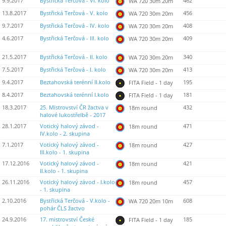
9.9.2017
Bystřická Terčová - VI. kolo
462
WA 720 30m 20m
13.8.2017
Bystřická Terčová - V. kolo
456
WA 720 30m 20m
9.7.2017
Bystřická Terčová - IV. kolo
408
WA 720 30m 20m
4.6.2017
Bystřická Terčová - III. kolo
409
WA 720 30m 20m
21.5.2017
Bystřická Terčová - II. kolo
340
WA 720 30m 20m
7.5.2017
Bystřická Terčová - I. kolo
413
WA 720 30m 20m
9.4.2017
Beztahovská terénní II.kolo
195
FITA Field - 1 day
8.4.2017
Beztahovská terénní I.kolo
181
FITA Field - 1 day
18.3.2017
25. Mistrovství ČR žactva v
432
18m round
halové lukostřelbě - 2017
28.1.2017
Votický halový závod -
471
18m round
IV.kolo - 2. skupina
7.1.2017
Votický halový závod -
427
18m round
III.kolo - 1. skupina
17.12.2016
Votický halový závod -
421
18m round
II.kolo - 1. skupina
26.11.2016
Votický halový závod - I.kolo
457
18m round
- 1. skupina
2.10.2016
Bystřická Terčová - V.kolo -
608
WA 720 20m 10m
pohár ČLS žactvo
24.9.2016
17. mistrovství České
185
FITA Field - 1 day