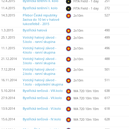
12.4.2015
Bystřická terénní II. kolo
251
FITA Field - 1 day
11.4.2015
Bystřická terénní I. kolo
272
FITA Field - 1 day
14.3.2015
Přebor České republiky
527
2x10m
žactva do 10 let v halové
lukostřelbě - 2015
1.3.2015
Bystřická halová
490
2x10m
25.1.2015
Votický halový závod -
499
2x10m
5.kolo - ranní skupina
11.1.2015
Votický halový závod -
496
2x10m
4.kolo - ranní skupina
21.12.2014
Votický halový závod -
488
2x10m
3.kolo - ranní skupina
7.12.2014
Votický halový závod -
501
2x10m
2.kolo - ranní skupina
16.11.2014
Votický halový závod -
511
2x10m
1.kolo - odpolední skupina
5.10.2014
Bystřická terčová - VIII.kolo
638
WA 720 10m 10m
27.9.2014
Bystřická terčová - VII.kolo
617
WA 720 10m 10m
13.9.2014
Bystřická terčová - VI.kolo
618
WA 720 10m 10m
15.6.2014
Bystřická terčová - IV.kolo
628
WA 720 10m 10m