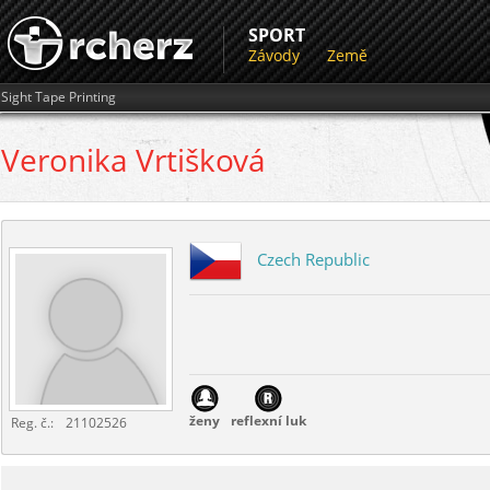
SPORT
Závody
Země
Sight Tape Printing
Veronika
Vrtišková
Czech Republic
ženy
reflexní luk
Reg. č.:
21102526