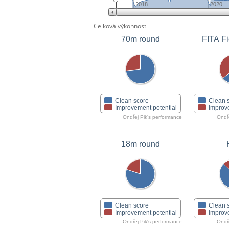
2018
2020
Celková výkonnost
70m round
FITA Fi
Clean score
Clean 
Improvement potential
Improv
Ondřej Pik's performance
Ondř
18m round
Clean score
Clean 
Improvement potential
Improv
Ondřej Pik's performance
Ondř