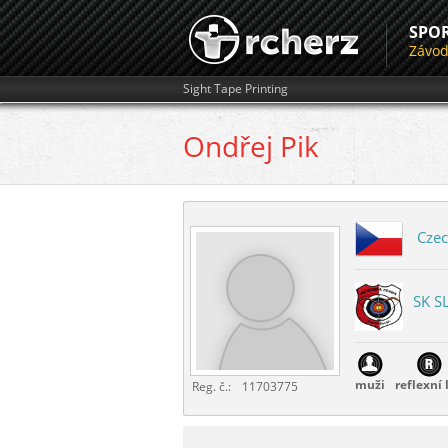
SPO
Závo
Sight Tape Printing
Ondřej
Pik
Czec
SK S
muži
reflexní 
Reg. č.:
11703775