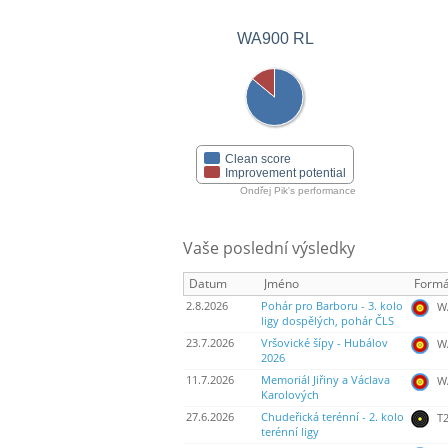
WA900 RL
Clean score
Improvement potential
Ondřej Pik's performance
Vaše poslední výsledky
Datum
Jméno
Formá
2.8.2026
Pohár pro Barboru - 3. kolo
WA
ligy dospělých, pohár ČLS
23.7.2026
Vršovické šípy - Hubálov
WA
2026
11.7.2026
Memoriál Jiřiny a Václava
WA
Karolových
27.6.2026
Chudeřická terénní - 2. kolo
T2
terénní ligy