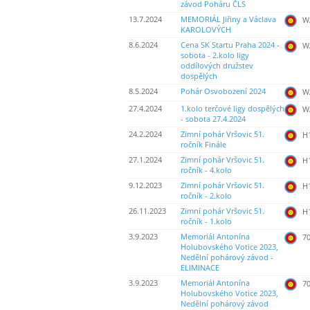
závod Poháru ČLS
13.7.2024
MEMORIÁL Jiřiny a Václava
WA
KAROLOVÝCH
8.6.2024
Cena SK Startu Praha 2024 -
WA
sobota - 2.kolo ligy
oddílových družstev
dospělých
8.5.2024
Pohár Osvobození 2024
WA
27.4.2024
1.kolo terčové ligy dospělých
WA
- sobota 27.4.2024
24.2.2024
Zimní pohár Vršovic 51.
H
ročník Finále
27.1.2024
Zimní pohár Vršovic 51.
H
ročník - 4.kolo
9.12.2023
Zimní pohár Vršovic 51.
H
ročník - 2.kolo
26.11.2023
Zimní pohár Vršovic 51.
H
ročník - 1.kolo
3.9.2023
Memoriál Antonína
70
Holubovského Votice 2023,
Nedělní pohárový závod -
ELIMINACE
3.9.2023
Memoriál Antonína
70
Holubovského Votice 2023,
Nedělní pohárový závod