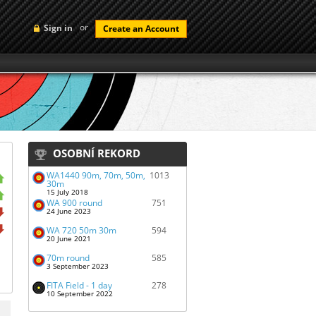
or
Sign in
Create an Account
OSOBNÍ REKORD
WA1440 90m, 70m, 50m,
1013
30m
15 July 2018
WA 900 round
751
24 June 2023
WA 720 50m 30m
594
20 June 2021
70m round
585
3 September 2023
FITA Field - 1 day
278
10 September 2022