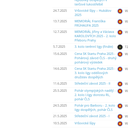
republiky dospělých v
terčové lukostřelbě
24.7.2025
Vršovické šípy – Hubálov
WA
2025
13.7.2025
MEMORIÁL Františka
WA
FRÜHAUFA 2025
12.7.2025
MEMORIÁL Jiřiny a Václava
WA
KAROLOVÝCH 2025 - 2. kolo
Přeboru Prahy
5.7.2025
3. kolo terénní ligy (finále)
T2
15.6.2025
Cena SK Startu Praha 2025 -
WA
Pohárový závod ČLS - druhý
pohárový výsledek
14.6.2025
Cena SK Startu Praha 2025 -
WA
3. kolo ligy oddílových
družstev dospělých
11.6.2025
Středeční závod 2025 - II
WA
25.5.2025
Pohár olympijských nadějí -
WA
2. kolo I.ligy dorostu RL,
pohár ČLS
24.5.2025
Pohár pro Barboru - 2. kolo
WA
ligy dospělých, pohár ČLS
21.5.2025
Středeční závod 2025 - I
WA
10.5.2025
Vršovické šípy
WA