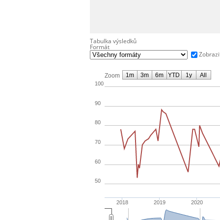
Tabulka výsledků
Formát
Zobrazi
1m
3m
6m
YTD
1y
All
Zoom
100
90
80
70
60
50
2018
2019
2020