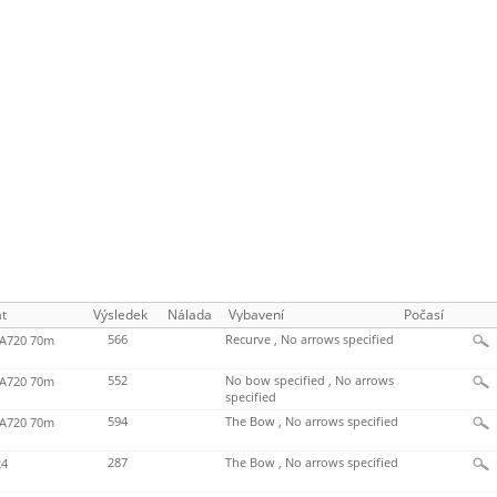
t
Výsledek
Nálada
Vybavení
Počasí
566
Recurve , No arrows specified
720 70m
552
No bow specified , No arrows
720 70m
specified
594
The Bow , No arrows specified
720 70m
287
The Bow , No arrows specified
4