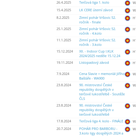
26.4.2025
Terčová liga 1. kolo
WA
15.4.2025
LK CERE úterní závod
WA
8.2.2025
Zimní pohár Vršovic 52.
H
ročník - finale
25.1.2025
Zimní pohár Vršovic 52.
H
ročník - 4.kolo
11.1.2025
Zimní pohár Vršovic 52.
H
ročník - 3.kolo
15.12.2024
XII. - Indoor Cup I.KLK
H
2024/2025 neděle 15.12.24
19.11.2024
Listopadový závod
H
7.9.2024
Cena Slavie + memoriál Jiřího
WA
Baštáře - WA900
23.8.2024
90. mistrovství České
WA
republiky dospělých v
terčové lukostřelbě - Soutěže
ČLS
23.8.2024
90. mistrovství České
WA
republiky dospělých v
terčové lukostřelbě
17.8.2024
Terčová liga 4. kolo - FINÁLE
WA
20.7.2024
POHÁR PRO BARBORU -
WA
3.kolo ligy dospělých 2024 a