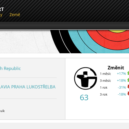
RT
dy
Země
Změnit
h Republic
+17%
1 měsíc
+18%
3 měsíc
LAVIA PRAHA LUKOSTŘELBA
-31%
1 rok
-18%
63
3 rok
luk