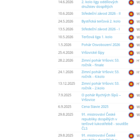
14.6.2026
2. kolo ligy oddílových
WA
družstev dospělých
10.6.2026
Středeční závod 2026 - II
WA
24.5.2026
Bystřická terčová 2. kolo
WA
13.5.2026
Středeční závod 2026 - I
WA
10.5.2026
Terčová liga 1. kolo
WA
1.5.2026
Pohár Osvobození 2026
WA
25.4.2026
Vršovické šípy
WA
28.2.2026
Zimní pohár Vršovic 53.
H
ročník - finale
24.1.2026
Zimní pohár Vršovic 53.
H
ročník - 4.kolo
13.12.2025
Zimní pohár Vršovic 53.
H
ročník - 2.kolo
7.9.2025
O pohár Rychlých šípů –
WA
Vršovice
6.9.2025
Cena Slavie 2025
WA
29.8.2025
91. mistrovství České
WA
republiky dospělých v
terčové lukostřelbě - soutěže
ČLS
29.8.2025
91. mistrovství České
WA