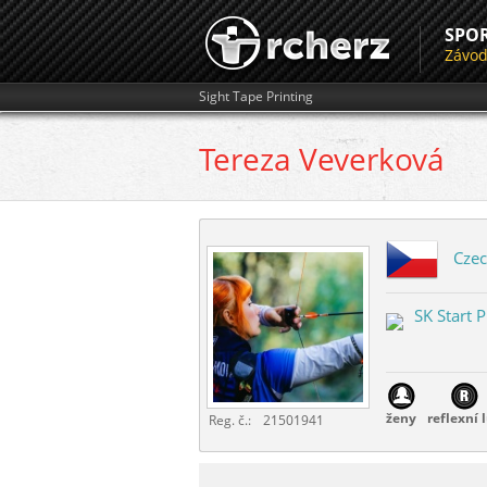
SPO
Závo
Sight Tape Printing
Tereza
Veverková
Czec
SK Start 
ženy
reflexní 
Reg. č.:
21501941