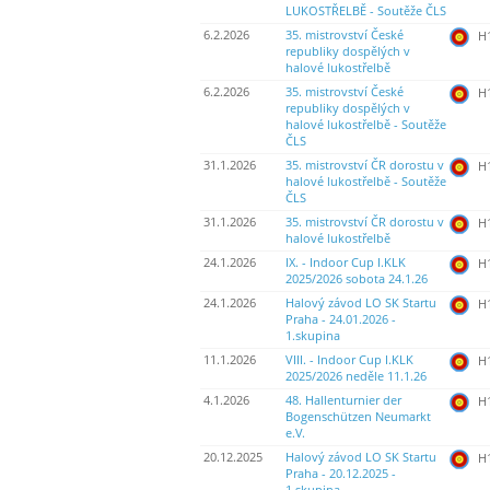
LUKOSTŘELBĚ - Soutěže ČLS
6.2.2026
35. mistrovství České
H
republiky dospělých v
halové lukostřelbě
6.2.2026
35. mistrovství České
H
republiky dospělých v
halové lukostřelbě - Soutěže
ČLS
31.1.2026
35. mistrovství ČR dorostu v
H
halové lukostřelbě - Soutěže
ČLS
31.1.2026
35. mistrovství ČR dorostu v
H
halové lukostřelbě
24.1.2026
IX. - Indoor Cup I.KLK
H
2025/2026 sobota 24.1.26
24.1.2026
Halový závod LO SK Startu
H
Praha - 24.01.2026 -
1.skupina
11.1.2026
VIII. - Indoor Cup I.KLK
H
2025/2026 neděle 11.1.26
4.1.2026
48. Hallenturnier der
H
Bogenschützen Neumarkt
e.V.
20.12.2025
Halový závod LO SK Startu
H
Praha - 20.12.2025 -