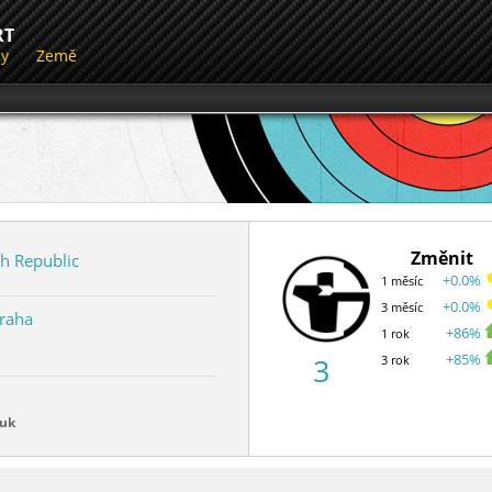
RT
dy
Země
Změnit
h Republic
+0.0%
1 měsíc
+0.0%
3 měsíc
Praha
+86%
1 rok
+85%
3
3 rok
luk