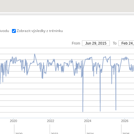
závodu
Zobrazit výsledky z tréninku
From
Jun 29, 2015
To
Feb 24,
2020
2022
2024
2026