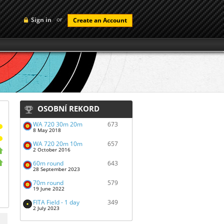
or
Sign in
Create an Account
OSOBNÍ REKORD
WA 720 30m 20m
673
8 May 2018
WA 720 20m 10m
657
2 October 2016
60m round
643
28 September 2023
70m round
579
19 June 2022
FITA Field - 1 day
349
2 July 2023