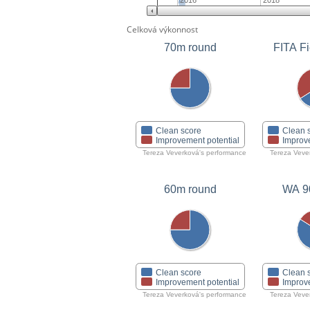
2016
2018
Celková výkonnost
70m round
FITA Fi
Clean score
Clean 
Improvement potential
Improv
Tereza Veverková's performance
Tereza Veve
60m round
WA 9
Clean score
Clean 
Improvement potential
Improv
Tereza Veverková's performance
Tereza Veve