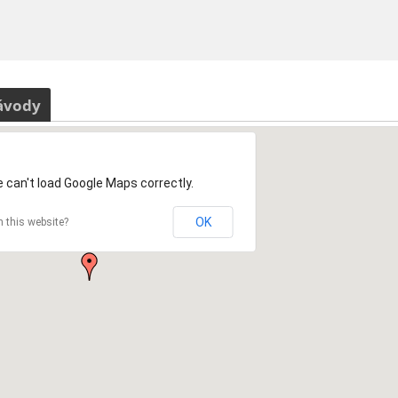
ávody
 can't load Google Maps correctly.
OK
 this website?