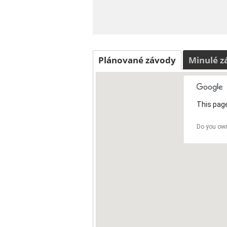
Plánované závody
Minulé z
This page
Do you own