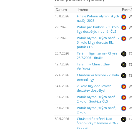
Datum
Jméno
Formá
15.8.2026
Finále Poháru olympijských
WA
nadějí 2026
2.8.2026
Pohár pro Barboru - 3. kolo
WA
ligy dospělých, pohár ČLS
1.8.2026
Pohár olympijských nadějí -
WA
3. kolo I.ligy dorostu RL,
pohár ČLS
25.7.2026
Terénní liga - zámek Chyše
T2
25.7.2026 - finále
12.7.2026
Terénní v Chrastí Zlín-
T2
Velíková
27.6.2026
Chudeřická terénní - 2. kolo
T2
terénní ligy
14.6.2026
2. kolo ligy oddílových
WA
družstev dospělých
13.6.2026
Pohár olympijských nadějí
WA
2.kolo - Soutěže ČLS
13.6.2026
Pohár olympijských nadějí
WA
2.kolo
30.5.2026
Chrástecká terénní Nad
T2
Štěnovickým lomem 2026 -
sobota