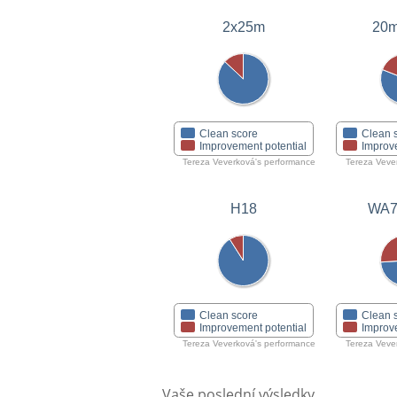
2x25m
20m
Clean score
Clean 
Improvement potential
Improv
Tereza Veverková's performance
Tereza Veve
H18
WA7
Clean score
Clean 
Improvement potential
Improv
Tereza Veverková's performance
Tereza Veve
Vaše poslední výsledky