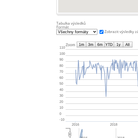
Tabulka výsledků
Formát
Zobrazit výsledky 
1m
3m
6m
YTD
1y
All
Zoom
110
100
90
80
70
60
50
40
30
20
10
0
-10
2016
2018