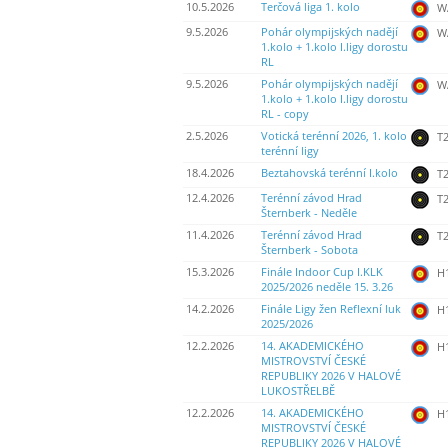
10.5.2026
Terčová liga 1. kolo
WA
9.5.2026
Pohár olympijských nadějí
WA
1.kolo + 1.kolo I.ligy dorostu
RL
9.5.2026
Pohár olympijských nadějí
WA
1.kolo + 1.kolo I.ligy dorostu
RL - copy
2.5.2026
Votická terénní 2026, 1. kolo
T2
terénní ligy
18.4.2026
Beztahovská terénní I.kolo
T2
12.4.2026
Terénní závod Hrad
T2
Šternberk - Neděle
11.4.2026
Terénní závod Hrad
T2
Šternberk - Sobota
15.3.2026
Finále Indoor Cup I.KLK
H
2025/2026 neděle 15. 3.26
14.2.2026
Finále Ligy žen Reflexní luk
H
2025/2026
12.2.2026
14. AKADEMICKÉHO
H
MISTROVSTVÍ ČESKÉ
REPUBLIKY 2026 V HALOVÉ
LUKOSTŘELBĚ
12.2.2026
14. AKADEMICKÉHO
H
MISTROVSTVÍ ČESKÉ
REPUBLIKY 2026 V HALOVÉ