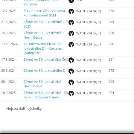
Velíková
12.7.2025
3D v Chrastí Zlín - Velíková -
252
WA 3D (24 figur)
kontrolní závod SCM
21.6.2025
Závod ve 3D Lukostřelbě Zlín
289
WA 3D (28 figur)
2025
15.6.2025
Závod ve 3D lukostřelbě
260
WA 3D (24 figur)
Horní Bečva
12.10.2024
10. mistrovství ČR ve 3D
226
WA 3D (24 figur)
lukostřelbě Zlín-Kostelec -
kvalifikace
17.8.2024
Závod ve 3D lukostřelbě Čejč
211
WA 3D (28 figur)
23.6.2024
Závod ve 3D Lukostřelbě Zlín
273
WA 3D (28 figur)
20.4.2024
Závod ve 3D lukostřelbě
203
WA 3D (28 figur)
Horní Bečva
10.9.2023
Závod ve 3D lukostřelbě - 3D
224
WA 3D (28 figur)
Parkur Odyssea Tišnov
Nejsou další výsledky