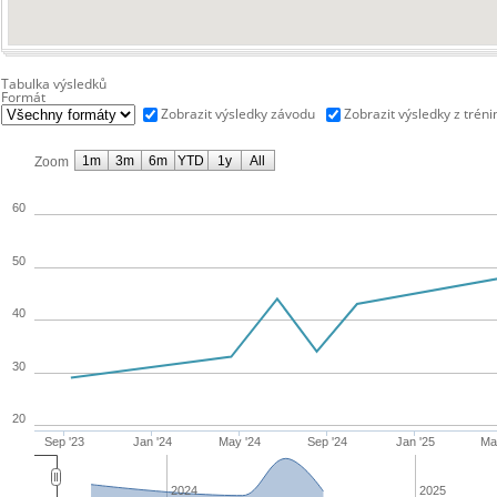
Tabulka výsledků
Formát
Zobrazit výsledky závodu
Zobrazit výsledky z tréni
1m
3m
6m
YTD
1y
All
Zoom
60
50
40
30
20
Sep '23
Jan '24
May '24
Sep '24
Jan '25
Ma
2024
2025