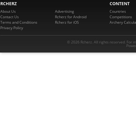
RCHERZ
CONTENT
About Us
Advertising
Countries
Contact Us
Rcherz for Android
Competitions
Terms and Conditions
Rcherz for iOS
Archery Calcula
Privacy Policy
© 2026 Rcherz. All rights reserved. For 
Power