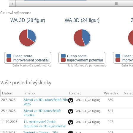
Celková výkonnost
WA 3D (28 figur)
WA 3D (24 figur)
Clean score
Clean score
Clean 
Improvement potential
Improvement potential
Improv
Julie Marková's performance
Julie Marková's performance
Julie M
Vaše poslední výsledky
Datum
Jméno
Formát
Výsledek
Nála
20.6.2026
Závod ve 3D Lukostřelbě Zlín
350
WA 3D (28 figur)
2026
25.4.2026
Závod ve 3D lukostřelbě -
344
WA 3D (28 figur)
Prudká
11.10.2025
11. mistrovství České
197
WA 3D (24 figur)
republiky ve 3D lukostřelbě
13.7.2025
Terénní v Chrastí - Zlín -
205
T24