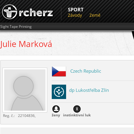
SPORT
Závody
Země
Sight Tape Printing
Julie
Marková
Czech Republic
dp Lukostřelba Zlín
ženy
instinktivní luk
Reg. č.:
22104836,