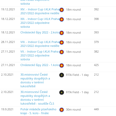
sobota
19.12.2021
XIV. - Indoor Cup I.KLK Praha
392
18m round
2021/2022 dopoledne neděle
18.12.2021
XIII. - Indoor Cup I.KLK Praha
398
18m round
2021/2022 odpoledne
sobota
18.12.2021
Chrástecké šípy 2022 - 2.kolo
393
18m round
28.11.2021
VIII. - Indoor Cup I.KLK Praha
379
18m round
2021/2022 dopoledne neděle
27.11.2021
VII. - Indoor Cup I.KLK Praha
382
18m round
2021/2022 odpoledne
sobota
27.11.2021
Chrástecké šípy 2022 - 1.kolo
425
18m round
2.10.2021
30.mistrovství České
212
FITA Field - 1 day
republiky dospělých a
dorostu v terénní
lukostřelbě
2.10.2021
30.mistrovství České
212
FITA Field - 1 day
republiky dospělých a
dorostu v terénní
lukostřelbě - soutěže ČLS
19.9.2021
Pohár mládeže plzeňského
449
30m round
kraje - 5. kolo - finále