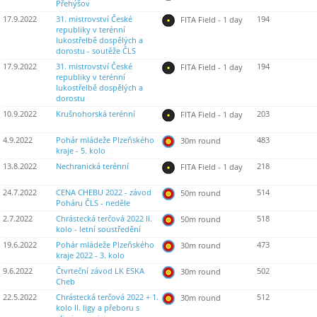
Přehýšov
17.9.2022
31. mistrovství České
194
FITA Field - 1 day
republiky v terénní
lukostřelbě dospělých a
dorostu - soutěže ČLS
17.9.2022
31. mistrovství České
194
FITA Field - 1 day
republiky v terénní
lukostřelbě dospělých a
dorostu
10.9.2022
Krušnohorská terénní
203
FITA Field - 1 day
4.9.2022
Pohár mládeže Plzeňského
483
30m round
kraje - 5. kolo
13.8.2022
Nechranická terénní
218
FITA Field - 1 day
24.7.2022
CENA CHEBU 2022 - závod
514
50m round
Poháru ČLS - neděle
2.7.2022
Chrástecká terčová 2022 II.
518
50m round
kolo - letní soustředění
19.6.2022
Pohár mládeže Plzeňského
473
30m round
kraje 2022 - 3. kolo
9.6.2022
Čtvrteční závod LK ESKA
502
30m round
Cheb
22.5.2022
Chrástecká terčová 2022 + 1.
512
30m round
kolo II. ligy a přeboru s