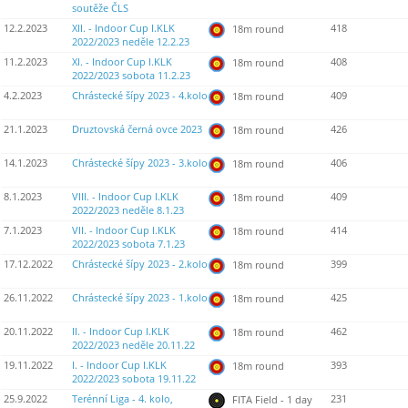
soutěže ČLS
12.2.2023
XII. - Indoor Cup I.KLK
418
18m round
2022/2023 neděle 12.2.23
11.2.2023
XI. - Indoor Cup I.KLK
408
18m round
2022/2023 sobota 11.2.23
4.2.2023
Chrástecké šípy 2023 - 4.kolo
409
18m round
21.1.2023
Druztovská černá ovce 2023
426
18m round
14.1.2023
Chrástecké šípy 2023 - 3.kolo
406
18m round
8.1.2023
VIII. - Indoor Cup I.KLK
409
18m round
2022/2023 neděle 8.1.23
7.1.2023
VII. - Indoor Cup I.KLK
414
18m round
2022/2023 sobota 7.1.23
17.12.2022
Chrástecké šípy 2023 - 2.kolo
399
18m round
26.11.2022
Chrástecké šípy 2023 - 1.kolo
425
18m round
20.11.2022
II. - Indoor Cup I.KLK
462
18m round
2022/2023 neděle 20.11.22
19.11.2022
I. - Indoor Cup I.KLK
393
18m round
2022/2023 sobota 19.11.22
25.9.2022
Terénní Liga - 4. kolo,
231
FITA Field - 1 day