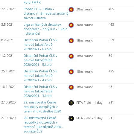
kolo PMPK
22.5.2021
Pohár ČLS - 3.kolo -
405
30m round
distanční náhrada za zrušený
závod Ostrava
3.5.2021
Liga smíšených družstev
463
30m round
dospělých - holý luk - 1.kolo
- distanční
8.2.2021
Distanční Pohár ČLS v
359
18m round
halové lukostřelbě
2020/2021 - 6.kolo
1.2.2021
Distanční Pohár ČLS v
391
18m round
halové lukostřelbě
2020/2021 - 5.kolo
25.1.2021
Distanční Pohár ČLS v
425
18m round
halové lukostřelbě
2020/2021 - 4.kolo
18.1.2021
Distanční Pohár ČLS v
431
18m round
halové lukostřelbě
2020/2021 - 3.kolo
2.10.2020
29. mistrovství České
211
FITA Field - 1 day
republiky dospělých v
terénní lukostřelbě 2020
2.10.2020
29. mistrovství České
211
FITA Field - 1 day
republiky dospělých v
terénní lukostřelbě 2020 -
soutěže ČLS