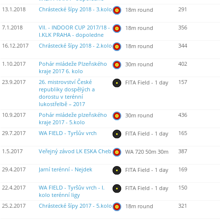
13.1.2018
Chrástecké šípy 2018 - 3.kolo
291
18m round
7.1.2018
VII. - INDOOR CUP 2017/18 -
356
18m round
I.KLK PRAHA - dopoledne
16.12.2017
Chrástecké šípy 2018 - 2.kolo
344
18m round
1.10.2017
Pohár mládeže Plzeňského
402
30m round
kraje 2017 6. kolo
23.9.2017
26. mistrovství České
157
FITA Field - 1 day
republiky dospělých a
dorostu v terénní
lukostřelbě – 2017
10.9.2017
Pohár mládeže plzeňského
436
30m round
kraje 2017 - 5.kolo
29.7.2017
WA FIELD - Tyršův vrch
165
FITA Field - 1 day
1.5.2017
Veřejný závod LK ESKA Cheb
387
WA 720 50m 30m
29.4.2017
Jarní terénní - Nejdek
169
FITA Field - 1 day
22.4.2017
WA FIELD - Tyršův vrch - I.
150
FITA Field - 1 day
kolo terénní ligy
25.2.2017
Chrástecké šípy 2017 - 5.kolo
321
18m round