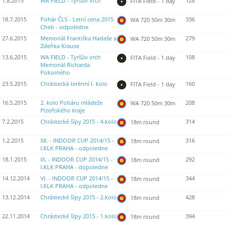
1.8.2015
WA FIELD - Tyršův vrch
128
FITA Field - 1 day
18.7.2015
Pohár ČLS - Letní cena 2015
336
WA 720 50m 30m
Cheb - odpoledne
27.6.2015
Memoriál Františka Hadaše a
279
WA 720 50m 30m
Zdeňka Krause
13.6.2015
WA FIELD - Tyršův vrch
108
FITA Field - 1 day
Memoriál Richarda
Pokorného
23.5.2015
Chrástecká terénní I. kolo
160
FITA Field - 1 day
16.5.2015
2. kolo Poháru mládeže
208
WA 720 50m 30m
Plzeňského kraje
7.2.2015
Chrástecké šípy 2015 - 4.kolo
314
18m round
1.2.2015
XII. - INDOOR CUP 2014/15 -
316
18m round
I.KLK PRAHA - odpoledne
18.1.2015
IX. - INDOOR CUP 2014/15 -
292
18m round
I.KLK PRAHA - dopoledne
14.12.2014
VI. - INDOOR CUP 2014/15 -
344
18m round
I.KLK PRAHA - odpoledne
13.12.2014
Chrástecké šípy 2015 - 2.kolo
428
18m round
22.11.2014
Chrástecké šípy 2015 - 1.kolo
394
18m round