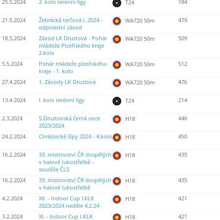
25.5.2024
2. kolo terénní ligy
184
T24
21.5.2024
Žebrácká terčová I. 2024 -
479
WA720 50m
odpolední závod
18.5.2024
Závod LK Druztová - Pohár
509
WA720 50m
mládeže Plzeňského kraje
2.kolo
5.5.2024
Pohár mládeže plzeňského
512
WA720 50m
kraje - 1. kolo
27.4.2024
1. Závody LK Druztová
476
WA720 50m
13.4.2024
I. kolo terénní ligy
214
T24
2.3.2024
5.Druztovská černá ovce
446
H18
2023/2024
24.2.2024
Chrástecké šípy 2024 - 4.kolo
450
H18
16.2.2024
33. mistrovství ČR dospělých
435
H18
v halové lukostřelbě -
soutěže ČLS
16.2.2024
33. mistrovství ČR dospělých
435
H18
v halové lukostřelbě
4.2.2024
XII. - Indoor Cup I.KLK
421
H18
2023/2024 neděle 4.2.24
3.2.2024
XI. - Indoor Cup I.KLK
421
H18