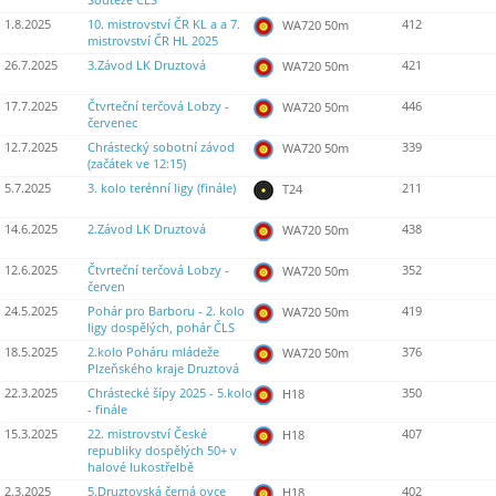
Soutěže ČLS
1.8.2025
10. mistrovství ČR KL a a 7.
412
WA720 50m
mistrovství ČR HL 2025
26.7.2025
3.Závod LK Druztová
421
WA720 50m
17.7.2025
Čtvrteční terčová Lobzy -
446
WA720 50m
červenec
12.7.2025
Chrástecký sobotní závod
339
WA720 50m
(začátek ve 12:15)
5.7.2025
3. kolo terénní ligy (finále)
211
T24
14.6.2025
2.Závod LK Druztová
438
WA720 50m
12.6.2025
Čtvrteční terčová Lobzy -
352
WA720 50m
červen
24.5.2025
Pohár pro Barboru - 2. kolo
419
WA720 50m
ligy dospělých, pohár ČLS
18.5.2025
2.kolo Poháru mládeže
376
WA720 50m
Plzeňského kraje Druztová
22.3.2025
Chrástecké šípy 2025 - 5.kolo
350
H18
- finále
15.3.2025
22. mistrovství České
407
H18
republiky dospělých 50+ v
halové lukostřelbě
2.3.2025
5.Druztovská černá ovce
402
H18