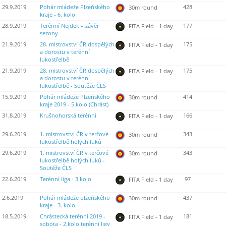
29.9.2019
Pohár mládeže Plzeňského
428
30m round
kraje - 6. kolo
28.9.2019
Terénní Nejdek – závěr
177
FITA Field - 1 day
sezony
21.9.2019
28. mistrovství ČR dospělých
175
FITA Field - 1 day
a dorostu v terénní
lukostřelbě
21.9.2019
28. mistrovství ČR dospělých
175
FITA Field - 1 day
a dorostu v terénní
lukostřelbě - Soutěže ČLS
15.9.2019
Pohár mládeže Plzeňského
414
30m round
kraje 2019 - 5.kolo (Chrást)
31.8.2019
Krušnohorská terénní
166
FITA Field - 1 day
29.6.2019
1. mistrovství ČR v terčové
343
30m round
lukostřelbě holých luků
29.6.2019
1. mistrovství ČR v terčové
343
30m round
lukostřelbě holých luků -
Soutěže ČLS
22.6.2019
Terénní liga - 3.kolo
97
FITA Field - 1 day
2.6.2019
Pohár mládeže plzeňského
437
30m round
kraje - 3. kolo
18.5.2019
Chrástecká terénní 2019 -
181
FITA Field - 1 day
sobota - 2.kolo terénní ligy