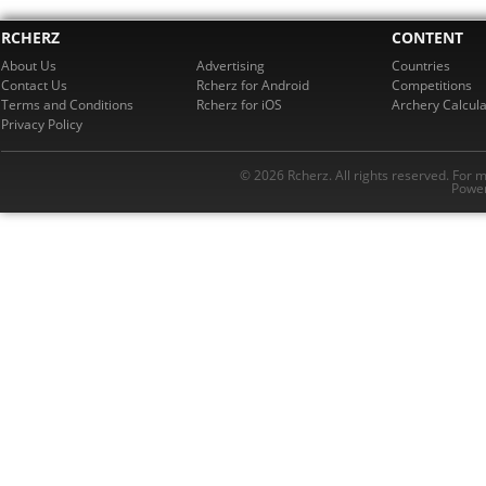
RCHERZ
CONTENT
About Us
Advertising
Countries
Contact Us
Rcherz for Android
Competitions
Terms and Conditions
Rcherz for iOS
Archery Calcula
Privacy Policy
© 2026 Rcherz. All rights reserved. For 
Power