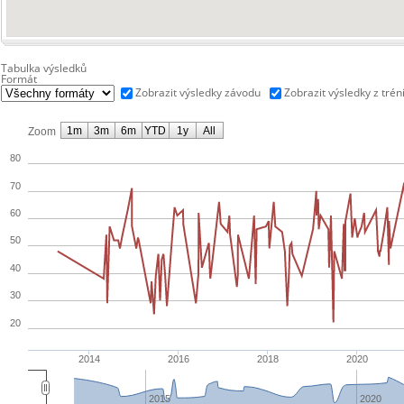
Tabulka výsledků
Formát
Zobrazit výsledky závodu
Zobrazit výsledky z trén
1m
3m
6m
YTD
1y
All
Zoom
80
70
60
50
40
30
20
2014
2016
2018
2020
2015
2020