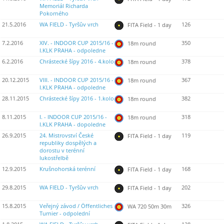
Memoriál Richarda
Pokorného
21.5.2016
WA FIELD - Tyršův vrch
126
FITA Field - 1 day
7.2.2016
XIV. - INDOOR CUP 2015/16 -
350
18m round
I.KLK PRAHA - odpoledne
6.2.2016
Chrástecké šípy 2016 - 4.kolo
378
18m round
20.12.2015
VIII. - INDOOR CUP 2015/16 -
367
18m round
I.KLK PRAHA - odpoledne
28.11.2015
Chrástecké šípy 2016 - 1.kolo
382
18m round
8.11.2015
I. - INDOOR CUP 2015/16 -
318
18m round
I.KLK PRAHA - dopoledne
26.9.2015
24. Mistrovství České
119
FITA Field - 1 day
republiky dospělých a
dorostu v terénní
lukostřelbě
12.9.2015
Krušnohorská terénní
168
FITA Field - 1 day
29.8.2015
WA FIELD - Tyršův vrch
202
FITA Field - 1 day
15.8.2015
Veřejný závod / Öffentliches
326
WA 720 50m 30m
Turnier - odpolední