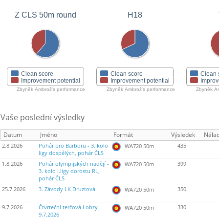
Z CLS 50m round
H18
Clean score
Clean score
Clean 
Improvement potential
Improvement potential
Improv
Zbyněk Ambrož's performance
Zbyněk Ambrož's performance
Zbyněk Am
Vaše poslední výsledky
Datum
Jméno
Formát
Výsledek
Nála
2.8.2026
Pohár pro Barboru - 3. kolo
435
WA720 50m
ligy dospělých, pohár ČLS
1.8.2026
Pohár olympijských nadějí -
399
WA720 50m
3. kolo I.ligy dorostu RL,
pohár ČLS
25.7.2026
3. Závody LK Druztová
350
WA720 50m
9.7.2026
Čtvrteční terčová Lobzy -
330
WA720 50m
9.7.2026