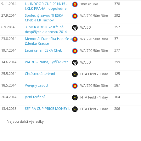
9.11.2014
I. - INDOOR CUP 2014/15 -
378
18m round
I.KLK PRAHA - dopoledne
27.9.2014
Společný závod TJ ESKA
392
WA 720 50m 30m
Cheb a LK Tachov
6.9.2014
3. MČR v 3D lukostřelbě
257
WA 3D
dospělých a dorostu 2014
23.8.2014
Memoriál Františka Hadaše a
371
WA 720 50m 30m
Zdeňka Krause
19.7.2014
Letní cena - ESKA Cheb
377
WA 720 50m 30m
14.6.2014
WA 3D - Praha, Tyršův vrch
299
WA 3D
25.5.2014
Chrástecká terénní
125
FITA Field - 1 day
18.5.2014
Veřejný závod
387
WA 720 50m 30m
26.4.2014
Jarní terénní
164
FITA Field - 1 day
13.4.2013
SEFIRA CUP PRICE MONEY I.
206
FITA Field - 1 day
Nejsou další výsledky