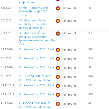
kraje - 2. kolo
6.6.2020
Chrást - Pohár mládeže
451
30m round
Plzeňského kraje 2020 -
1.kolo
7.3.2020
30. Mistrovství České
331
18m round
republiky dospělých v
halové lukostřelbě
7.3.2020
30. Mistrovství České
331
18m round
republiky dospělých v
halové lukostřelbě - soutěže
ČLS
29.2.2020
Chrástecké šípy 2020 - 5.kolo
374
18m round
8.2.2020
Chrástecké šípy 2020 - 4.kolo
340
18m round
11.1.2020
Chrástecké šípy 2020 - 3.kolo
321
18m round
5.1.2020
X. - INDOOR CUP 2019/20 -
316
18m round
I.KLK PRAHA - dopoledne
14.12.2019
Chrástecké šípy 2020 - 2.kolo
362
18m round
23.11.2019
Chrástecké šípy 2020 - 1.kolo
315
18m round
9.11.2019
I. - INDOOR CUP 2019/20 -
411
18m round
I.KLK PRAHA - odpoledne