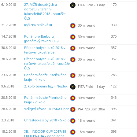
6.10.2018
27. MČR dospělých a
170
FITA Field - 1 day
dorostu v terénní
lukostřelbě 2018 - soutěže
ČLS
21.7.2018
Kyšická terčová III
339
30m round
14.7.2018
Pohár pro Barboru
370
30m round
(pohárový závod ČLS)
30.6.2018
Přebor holých luků 2018 v
357
30m round
terčové lukostřelbě
30.6.2018
Přebor holých luků 2018 v
357
30m round
terčové lukostřelbě - soutěže
ČLS
23.6.2018
Pohár mládeže Plzeňského
285
30m round
kraje - 4. kolo
9.6.2018
2. kolo terénní ligy - Nejdek
122
FITA Field - 1 day
20.5.2018
Pohár mládeže Plzeňského
346
30m round
kraje - 2. kolo
28.4.2018
Veřejný závod LK ESKA Cheb
396
WA 720 50m 30m
3.3.2018
Chrástecké šípy 2018 - 5.kolo
341
18m round
18.2.2018
XII. - INDOOR CUP 2017/18 -
393
18m round
I.KLK PRAHA - odpoledne