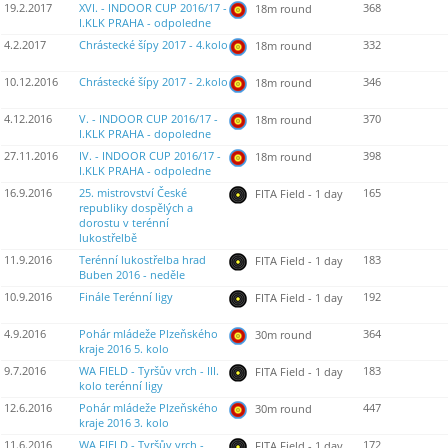
19.2.2017
XVI. - INDOOR CUP 2016/17 -
368
18m round
I.KLK PRAHA - odpoledne
4.2.2017
Chrástecké šípy 2017 - 4.kolo
332
18m round
10.12.2016
Chrástecké šípy 2017 - 2.kolo
346
18m round
4.12.2016
V. - INDOOR CUP 2016/17 -
370
18m round
I.KLK PRAHA - dopoledne
27.11.2016
IV. - INDOOR CUP 2016/17 -
398
18m round
I.KLK PRAHA - odpoledne
16.9.2016
25. mistrovství České
165
FITA Field - 1 day
republiky dospělých a
dorostu v terénní
lukostřelbě
11.9.2016
Terénní lukostřelba hrad
183
FITA Field - 1 day
Buben 2016 - neděle
10.9.2016
Finále Terénní ligy
192
FITA Field - 1 day
4.9.2016
Pohár mládeže Plzeňského
364
30m round
kraje 2016 5. kolo
9.7.2016
WA FIELD - Tyršův vrch - III.
183
FITA Field - 1 day
kolo terénní ligy
12.6.2016
Pohár mládeže Plzeňského
447
30m round
kraje 2016 3. kolo
11.6.2016
WA FIELD - Tyršův vrch -
172
FITA Field - 1 day