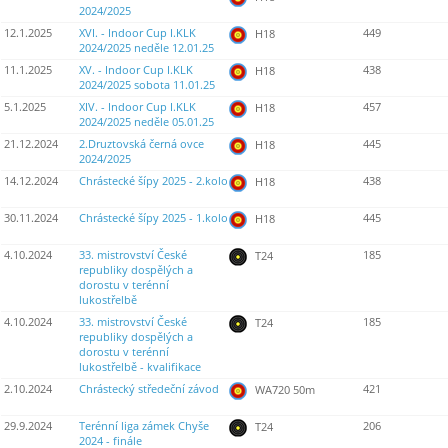
2024/2025
12.1.2025
XVI. - Indoor Cup I.KLK
449
H18
2024/2025 neděle 12.01.25
11.1.2025
XV. - Indoor Cup I.KLK
438
H18
2024/2025 sobota 11.01.25
5.1.2025
XIV. - Indoor Cup I.KLK
457
H18
2024/2025 neděle 05.01.25
21.12.2024
2.Druztovská černá ovce
445
H18
2024/2025
14.12.2024
Chrástecké šípy 2025 - 2.kolo
438
H18
30.11.2024
Chrástecké šípy 2025 - 1.kolo
445
H18
4.10.2024
33. mistrovství České
185
T24
republiky dospělých a
dorostu v terénní
lukostřelbě
4.10.2024
33. mistrovství České
185
T24
republiky dospělých a
dorostu v terénní
lukostřelbě - kvalifikace
2.10.2024
Chrástecký středeční závod
421
WA720 50m
29.9.2024
Terénní liga zámek Chyše
206
T24
2024 - finále