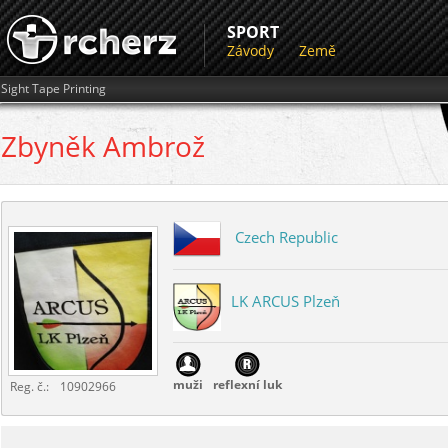
SPORT
Závody
Země
Sight Tape Printing
Zbyněk
Ambrož
Czech Republic
LK ARCUS Plzeň
muži
reflexní luk
Reg. č.:
10902966