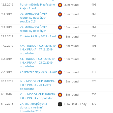
12.5.2019
Pohár mládeže Plzeňského
406
30m round
kraje - 2. kolo
9.3.2019
29. Mistrovství České
364
18m round
republiky dospělých -
soutěže ČLS
9.3.2019
29. Mistrovství České
364
18m round
republiky dospělých
22.2.2019
Chrástecké šípy 2019 - 5.kolo
334
18m round
17.2.2019
XIV. - INDOOR CUP 2018/19 -
401
18m round
I.KLK PRAHA - 17. 2. 2019
odpoledne
3.2.2019
XII. - INDOOR CUP 2018/19 -
364
18m round
I.KLK PRAHA - 03.02.2019 -
odpoledne
2.2.2019
Chrástecké šípy 2019 - 4.kolo
417
18m round
20.1.2019
IX. - INDOOR CUP 2018/19 -
375
18m round
I.KLK PRAHA - 20.1.2019
dopoledne
6.1.2019
VII. - INDOOR CUP 2018/19 -
333
18m round
I.KLK PRAHA - dopoledne
6.10.2018
27. MČR dospělých a
170
FITA Field - 1 day
dorostu v terénní
lukostřelbě 2018