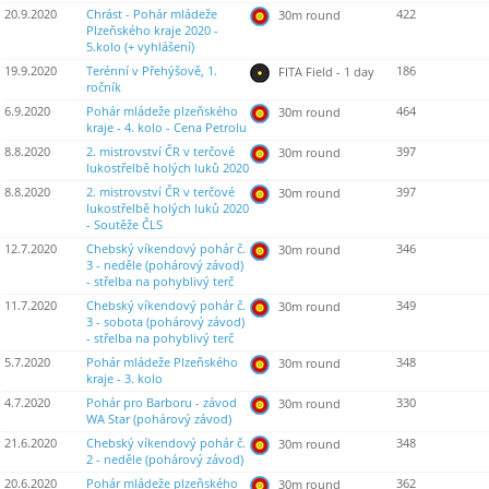
20.9.2020
Chrást - Pohár mládeže
422
30m round
Plzeňského kraje 2020 -
5.kolo (+ vyhlášení)
19.9.2020
Terénní v Přehýšově, 1.
186
FITA Field - 1 day
ročník
6.9.2020
Pohár mládeže plzeňského
464
30m round
kraje - 4. kolo - Cena Petrolu
8.8.2020
2. mistrovství ČR v terčové
397
30m round
lukostřelbě holých luků 2020
8.8.2020
2. mistrovství ČR v terčové
397
30m round
lukostřelbě holých luků 2020
- Soutěže ČLS
12.7.2020
Chebský víkendový pohár č.
346
30m round
3 - neděle (pohárový závod)
- střelba na pohyblivý terč
11.7.2020
Chebský víkendový pohár č.
349
30m round
3 - sobota (pohárový závod)
- střelba na pohyblivý terč
5.7.2020
Pohár mládeže Plzeňského
348
30m round
kraje - 3. kolo
4.7.2020
Pohár pro Barboru - závod
330
30m round
WA Star (pohárový závod)
21.6.2020
Chebský víkendový pohár č.
348
30m round
2 - neděle (pohárový závod)
20.6.2020
Pohár mládeže plzeňského
362
30m round