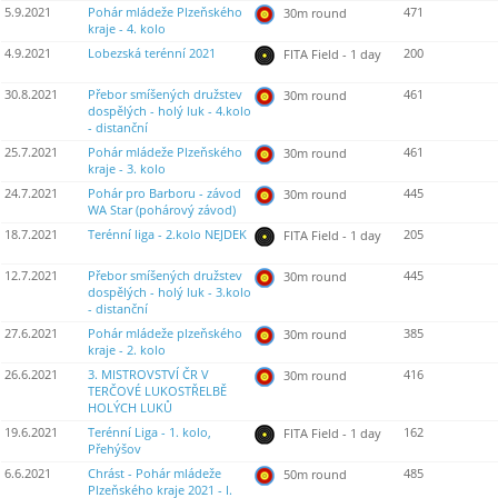
5.9.2021
Pohár mládeže Plzeňského
471
30m round
kraje - 4. kolo
4.9.2021
Lobezská terénní 2021
200
FITA Field - 1 day
30.8.2021
Přebor smíšených družstev
461
30m round
dospělých - holý luk - 4.kolo
- distanční
25.7.2021
Pohár mládeže Plzeňského
461
30m round
kraje - 3. kolo
24.7.2021
Pohár pro Barboru - závod
445
30m round
WA Star (pohárový závod)
18.7.2021
Terénní liga - 2.kolo NEJDEK
205
FITA Field - 1 day
12.7.2021
Přebor smíšených družstev
445
30m round
dospělých - holý luk - 3.kolo
- distanční
27.6.2021
Pohár mládeže plzeňského
385
30m round
kraje - 2. kolo
26.6.2021
3. MISTROVSTVÍ ČR V
416
30m round
TERČOVÉ LUKOSTŘELBĚ
HOLÝCH LUKŮ
19.6.2021
Terénní Liga - 1. kolo,
162
FITA Field - 1 day
Přehýšov
6.6.2021
Chrást - Pohár mládeže
485
50m round
Plzeňského kraje 2021 - I.