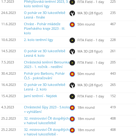
1.7.2023
Přehýšovská terénní 2023, 3.
225
FITA Field - 1 day
kolo terénní ligy
24.6.2023
O pohár ve 3D lukostřelbě
235
WA 3D (28 figur)
Lesná - finále
11.6.2023
Chrást - Pohár mládeže
467
50m round
Plzeňského kraje 2023 - III.
kolo
10.6.2023
2. kolo terénní ligy
228
FITA Field - 1 day
14.5.2023
O pohár ve 3D lukostřelbě
261
WA 3D (28 figur)
Lesná 4. kolo
7.5.2023
Chrástecká terénní Berounka
205
FITA Field - 1 day
2023 - 1. ročník - nedělní
30.4.2023
Pohár pro Barboru, Pohár
443
50m round
ČLS - pokračování
16.4.2023
O pohár ve 3D lukostřelbě
265
WA 3D (28 figur)
Lesná - 2. kolo
15.4.2023
Jarní terénní - Nejdek
152
FITA Field - 1 day
4.3.2023
Chrástecké šípy 2023 - 5.kolo
419
18m round
+ vyhlášení
25.2.2023
32. mistrovství ČR dospělých
408
18m round
v halové lukostřelbě
25.2.2023
32. mistrovství ČR dospělých
408
18m round
v halové lukostřelbě -