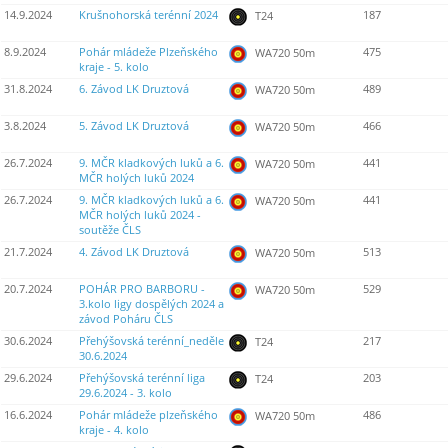
14.9.2024
Krušnohorská terénní 2024
187
T24
8.9.2024
Pohár mládeže Plzeňského
475
WA720 50m
kraje - 5. kolo
31.8.2024
6. Závod LK Druztová
489
WA720 50m
3.8.2024
5. Závod LK Druztová
466
WA720 50m
26.7.2024
9. MČR kladkových luků a 6.
441
WA720 50m
MČR holých luků 2024
26.7.2024
9. MČR kladkových luků a 6.
441
WA720 50m
MČR holých luků 2024 -
soutěže ČLS
21.7.2024
4. Závod LK Druztová
513
WA720 50m
20.7.2024
POHÁR PRO BARBORU -
529
WA720 50m
3.kolo ligy dospělých 2024 a
závod Poháru ČLS
30.6.2024
Přehýšovská terénní_neděle
217
T24
30.6.2024
29.6.2024
Přehýšovská terénní liga
203
T24
29.6.2024 - 3. kolo
16.6.2024
Pohár mládeže plzeňského
486
WA720 50m
kraje - 4. kolo