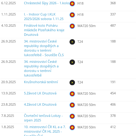
6.12.2025
Chrástecké šípy 2026 - 1.kolo
368
H18
1.11.2025
I. - Indoor Cup I.KLK
337
H18
2025/2026 sobota 1.11.25
4.10.2025
Finálové kolo Poháru
487
WA720 50m
mládeže Plzeňského kraje
Druztová
26.9.2025
34. mistrovství České
188
T24
republiky dospělých a
dorostu v terénní
lukostřelbě - Soutěže ČLS
26.9.2025
34. mistrovství České
188
T24
republiky dospělých a
dorostu v terénní
lukostřelbě
20.9.2025
Krušnohorská terénní
191
T24
13.9.2025
5.Závod LK Druztová
454
WA720 50m
23.8.2025
4.Závod LK Druztová
406
WA720 50m
7.8.2025
Čtvrteční terčová Lobzy -
378
WA720 50m
srpen 2025
1.8.2025
10. mistrovství ČR KL a a 7.
412
WA720 50m
mistrovství ČR HL 2025 -