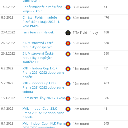
eliminacemi
14.5.2022
Pohár mládeže plzeňského
411
30m round
kraje - 2. kolo
8.5.2022
Chrást - Pohár mládeže
476
50m round
Plzeňského kraje 2022 - I.
kolo PMPK
23.4.2022
Jarní terénní - Nejdek
188
FITA Field - 1 day
26.2.2022
31. Mistrovství České
380
18m round
republiky dospělých
26.2.2022
31. Mistrovství České
380
18m round
republiky dospělých -
soutěže ČLS
6.2.2022
XXIII. - Indoor Cup I.KLK
431
18m round
Praha 2021/2022 dopoledne
neděle
5.2.2022
XXII. - Indoor Cup I.KLK
403
18m round
Praha 2021/2022 odpoledne
sobota
15.1.2022
Chrástecké šípy 2022 - 3.kolo
386
18m round
9.1.2022
XVII. - Indoor Cup I.KLK
411
18m round
Praha 2021/2022 dopoledne
neděle
8.1.2022
XVI. - Indoor Cup I.KLK Praha
345
18m round
2021/2022 odpoledne