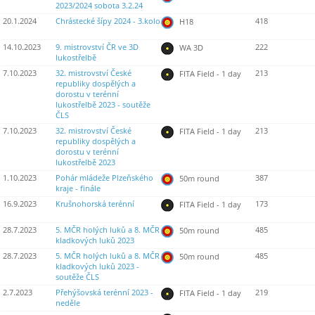
2023/2024 sobota 3.2.24
20.1.2024
Chrástecké šípy 2024 - 3.kolo
418
H18
14.10.2023
9. mistrovství ČR ve 3D
222
WA 3D
lukostřelbě
7.10.2023
32. mistrovství České
213
FITA Field - 1 day
republiky dospělých a
dorostu v terénní
lukostřelbě 2023 - soutěže
ČLS
7.10.2023
32. mistrovství České
213
FITA Field - 1 day
republiky dospělých a
dorostu v terénní
lukostřelbě 2023
1.10.2023
Pohár mládeže Plzeňského
387
50m round
kraje - finále
16.9.2023
Krušnohorská terénní
173
FITA Field - 1 day
28.7.2023
5. MČR holých luků a 8. MČR
485
50m round
kladkových luků 2023
28.7.2023
5. MČR holých luků a 8. MČR
485
50m round
kladkových luků 2023 -
soutěže ČLS
2.7.2023
Přehýšovská terénní 2023 -
219
FITA Field - 1 day
neděle