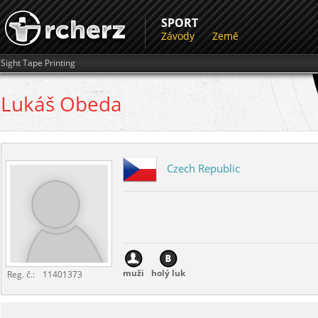
SPORT
Závody
Země
Sight Tape Printing
Lukáš
Obeda
Czech Republic
muži
holý luk
Reg. č.:
11401373