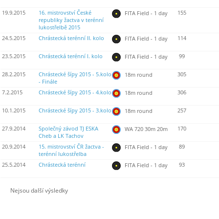
19.9.2015
16. mistrovství České
155
FITA Field - 1 day
republiky žactva v terénní
lukostřelbě 2015
24.5.2015
Chrástecká terénní II. kolo
114
FITA Field - 1 day
23.5.2015
Chrástecká terénní I. kolo
99
FITA Field - 1 day
28.2.2015
Chrástecké šípy 2015 - 5.kolo
305
18m round
- Finále
7.2.2015
Chrástecké šípy 2015 - 4.kolo
306
18m round
10.1.2015
Chrástecké šípy 2015 - 3.kolo
257
18m round
27.9.2014
Společný závod TJ ESKA
170
WA 720 30m 20m
Cheb a LK Tachov
20.9.2014
15. mistrovství ČR žactva -
89
FITA Field - 1 day
terénní lukostřelba
25.5.2014
Chrástecká terénní
93
FITA Field - 1 day
Nejsou další výsledky