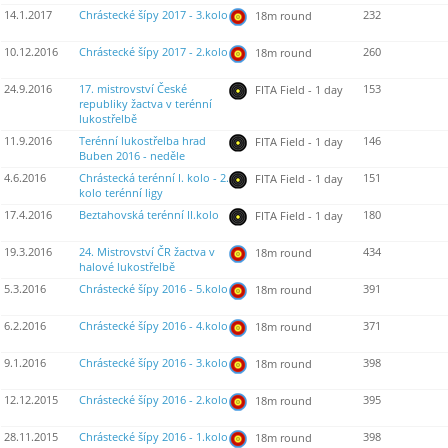
14.1.2017
Chrástecké šípy 2017 - 3.kolo
232
18m round
10.12.2016
Chrástecké šípy 2017 - 2.kolo
260
18m round
24.9.2016
17. mistrovství České
153
FITA Field - 1 day
republiky žactva v terénní
lukostřelbě
11.9.2016
Terénní lukostřelba hrad
146
FITA Field - 1 day
Buben 2016 - neděle
4.6.2016
Chrástecká terénní I. kolo - 2.
151
FITA Field - 1 day
kolo terénní ligy
17.4.2016
Beztahovská terénní II.kolo
180
FITA Field - 1 day
19.3.2016
24. Mistrovství ČR žactva v
434
18m round
halové lukostřelbě
5.3.2016
Chrástecké šípy 2016 - 5.kolo
391
18m round
6.2.2016
Chrástecké šípy 2016 - 4.kolo
371
18m round
9.1.2016
Chrástecké šípy 2016 - 3.kolo
398
18m round
12.12.2015
Chrástecké šípy 2016 - 2.kolo
395
18m round
28.11.2015
Chrástecké šípy 2016 - 1.kolo
398
18m round