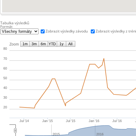
Tabulka výsledků
Formát
Zobrazit výsledky závodu
Zobrazit výsledky z trén
1m
3m
6m
YTD
1y
All
Zoom
80
70
60
50
40
30
20
Jul '14
Jan '15
Jul '15
Jan '16
Jul '16
2015
2016