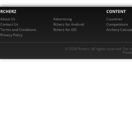
RCHERZ
CONTENT
About Us
Advertising
Countries
Contact Us
Rcherz for Android
Competitions
Terms and Conditions
Rcherz for iOS
Archery Calcula
Privacy Policy
© 2026 Rcherz. All rights reserved. For 
Power