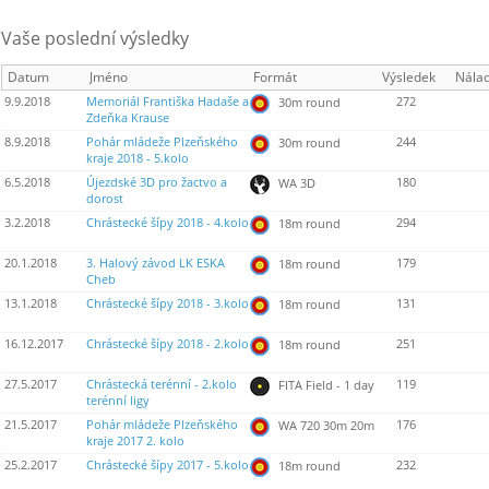
Vaše poslední výsledky
Datum
Jméno
Formát
Výsledek
Nála
9.9.2018
Memoriál Františka Hadaše a
272
30m round
Zdeňka Krause
8.9.2018
Pohár mládeže Plzeňského
244
30m round
kraje 2018 - 5.kolo
6.5.2018
Újezdské 3D pro žactvo a
180
WA 3D
dorost
3.2.2018
Chrástecké šípy 2018 - 4.kolo
294
18m round
20.1.2018
3. Halový závod LK ESKA
179
18m round
Cheb
13.1.2018
Chrástecké šípy 2018 - 3.kolo
131
18m round
16.12.2017
Chrástecké šípy 2018 - 2.kolo
251
18m round
27.5.2017
Chrástecká terénní - 2.kolo
119
FITA Field - 1 day
terénní ligy
21.5.2017
Pohár mládeže Plzeňského
176
WA 720 30m 20m
kraje 2017 2. kolo
25.2.2017
Chrástecké šípy 2017 - 5.kolo
232
18m round