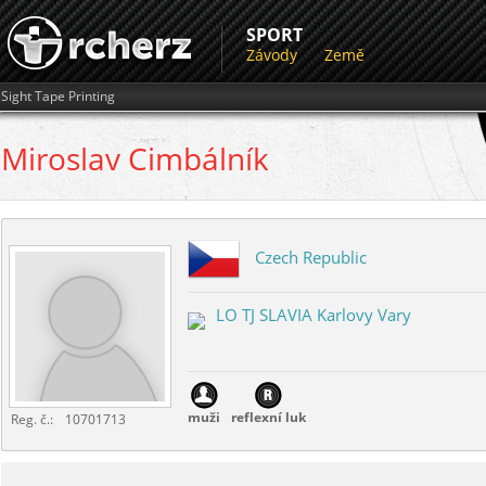
SPORT
Závody
Země
Sight Tape Printing
Miroslav
Cimbálník
Czech Republic
LO TJ SLAVIA Karlovy Vary
muži
reflexní luk
Reg. č.:
10701713