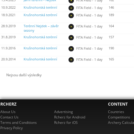
15.4.2023
Jarní terénní - Nejdek
182
FITA Field - 1 day
10.9.2022
Krušnohorská terénní
146
FITA Field - 1 day
18.9.2021
Krušnohorská terénní
189
FITA Field - 1 day
28.9.2019
Terénní Nejdek – závěr
164
FITA Field - 1 day
sezony
31.8.2019
Krušnohorská terénní
157
FITA Field - 1 day
11.9.2016
Krušnohorská terénní
190
FITA Field - 1 day
20.9.2014
Krušnohorská terénní
165
FITA Field - 1 day
Nejsou další výsledky
RCHERZ
CONTENT
About Us
Advertising
Countries
Contact Us
Rcherz for Android
Competitions
Terms and Conditions
Rcherz for iOS
Archery Calcula
Privacy Policy