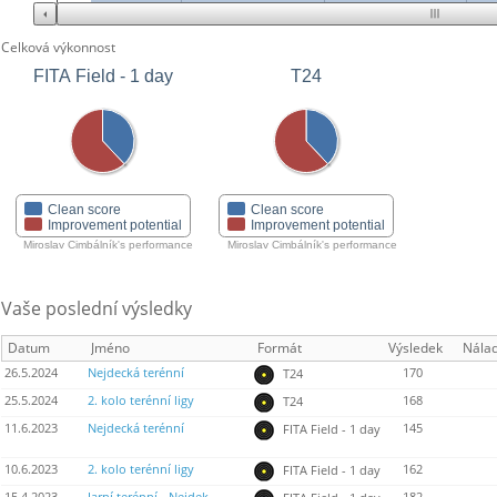
Celková výkonnost
FITA Field - 1 day
T24
Clean score
Clean score
Improvement potential
Improvement potential
Miroslav Cimbálník's performance
Miroslav Cimbálník's performance
Vaše poslední výsledky
Datum
Jméno
Formát
Výsledek
Nála
26.5.2024
Nejdecká terénní
170
T24
25.5.2024
2. kolo terénní ligy
168
T24
11.6.2023
Nejdecká terénní
145
FITA Field - 1 day
10.6.2023
2. kolo terénní ligy
162
FITA Field - 1 day