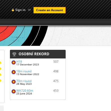
or
Sign in
Create an Account
OSOBNÍ REKORD
H18
507
17 December 2023
18m round
498
13 November 2022
70m round
475
28 May 2023
WA720 60m
453
23 June 2024