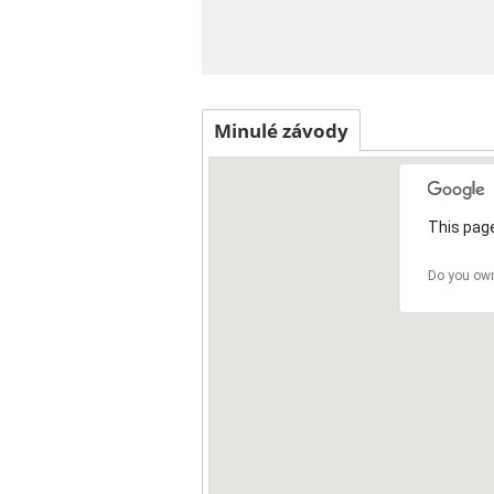
Minulé závody
This page
Do you own