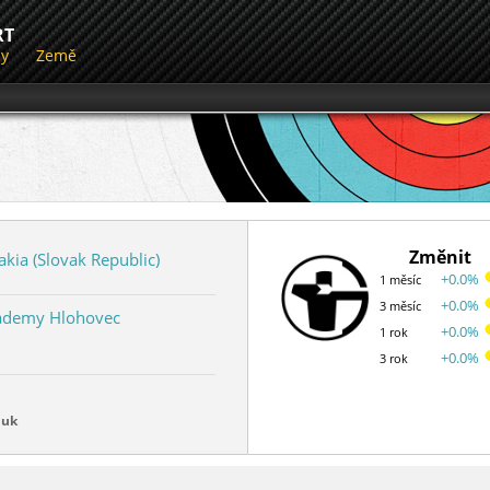
RT
dy
Země
Změnit
akia (Slovak Republic)
+0.0%
1 měsíc
+0.0%
3 měsíc
ademy Hlohovec
+0.0%
1 rok
+0.0%
3 rok
luk