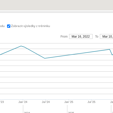
vodu
Zobrazit výsledky z tréninku
From
Mar 16, 2022
To
Mar 10,
 '23
Jan '24
Jul '24
Jan '25
Jul '25
Ja