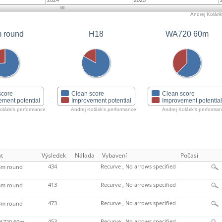
2024
2025
Andrej Kolárik
 round
H18
WA720 60m
score
Clean score
Clean score
ement potential
Improvement potential
Improvement potentia
olárik's performance
Andrej Kolárik's performance
Andrej Kolárik's performa
t
Výsledek
Nálada
Vybavení
Počasí
434
Recurve , No arrows specified
m round
413
Recurve , No arrows specified
m round
473
Recurve , No arrows specified
m round
453
Recurve , No arrows specified
720 60m