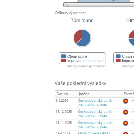
2023
Celková výkonnost
70m round
18m
Clean score
Clean 
Improvement potential
Improv
Andrej Kolárik's performance
Andrej K
Vaše poslední výsledky
Datum
Jméno
Formá
3.1.2026
Československý pohár
18
2025/2026 - 4. kolo
13.12.2025
Československý pohár
18
2025/2026 - 3. kolo
23.11.2025
Československý pohár
18
2025/2026 - 2. kolo
23.6.2024
LETNÍ POHÁR MĚSTA
WA