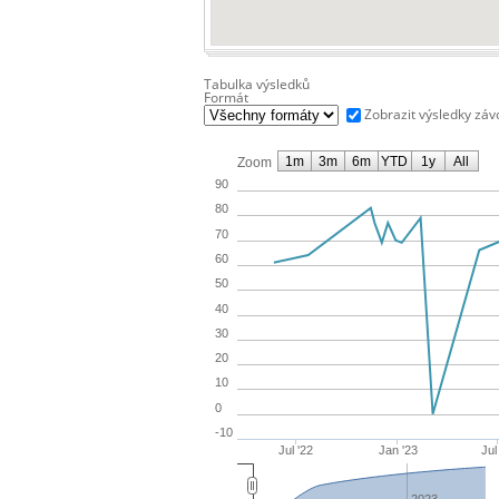
Tabulka výsledků
Formát
Zobrazit výsledky zá
1m
3m
6m
YTD
1y
All
Zoom
90
80
70
60
50
40
30
20
10
0
-10
Jul '22
Jan '23
Jul