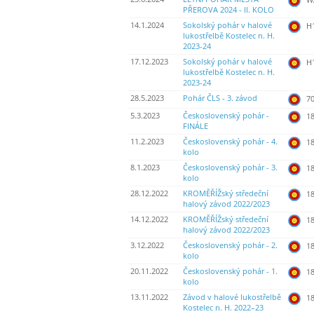
PŘEROVA 2024 - II. KOLO
14.1.2024
Sokolský pohár v halové
H
lukostřelbě Kostelec n. H.
2023-24
17.12.2023
Sokolský pohár v halové
H
lukostřelbě Kostelec n. H.
2023-24
28.5.2023
Pohár ČLS - 3. závod
70
5.3.2023
Československý pohár -
18
FINÁLE
11.2.2023
Československý pohár - 4.
18
kolo
8.1.2023
Československý pohár - 3.
18
kolo
28.12.2022
KROMĚŘÍŽský středeční
18
halový závod 2022/2023
14.12.2022
KROMĚŘÍŽský středeční
18
halový závod 2022/2023
3.12.2022
Československý pohár - 2.
18
kolo
20.11.2022
Československý pohár - 1.
18
kolo
13.11.2022
Závod v halové lukostřelbě
18
Kostelec n. H. 2022–23