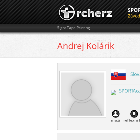
SPO
Závo
Sight Tape Printing
Andrej
Kolárik
Slov
SPORTAc
muži
reflexní 