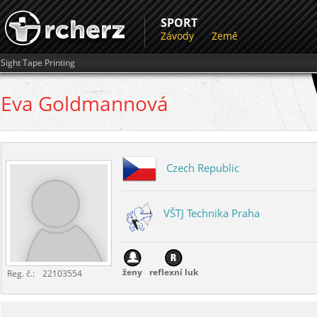
SPORT
Závody
Země
Sight Tape Printing
Eva
Goldmannová
Czech Republic
VŠTJ Technika Praha
ženy
reflexní luk
Reg. č.:
22103554