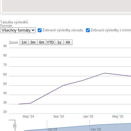
Tabulka výsledků
Formát
Zobrazit výsledky závodu
Zobrazit výsledky z tréni
1m
3m
6m
YTD
1y
All
Zoom
90
80
70
60
50
40
30
20
May '24
Sep '24
Jan '25
May '25
Jul '24
Jan '25