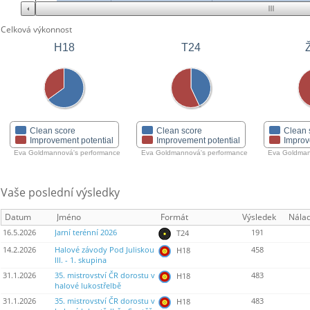
Celková výkonnost
H18
T24
Clean score
Clean score
Clean 
Improvement potential
Improvement potential
Improv
Eva Goldmannová's performance
Eva Goldmannová's performance
Eva Goldman
Vaše poslední výsledky
Datum
Jméno
Formát
Výsledek
Nála
16.5.2026
Jarní terénní 2026
191
T24
14.2.2026
Halové závody Pod Juliskou
458
H18
III. - 1. skupina
31.1.2026
35. mistrovství ČR dorostu v
483
H18
halové lukostřelbě
31.1.2026
35. mistrovství ČR dorostu v
483
H18