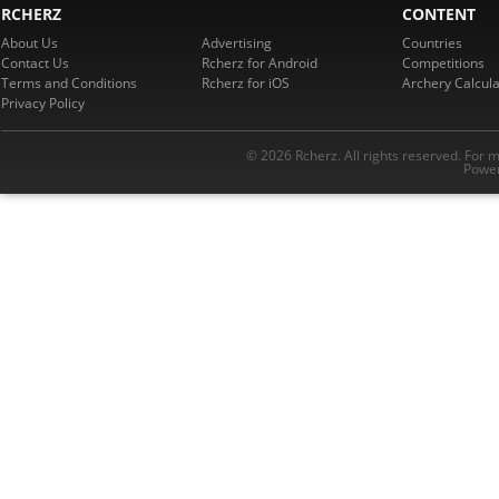
RCHERZ
CONTENT
About Us
Advertising
Countries
Contact Us
Rcherz for Android
Competitions
Terms and Conditions
Rcherz for iOS
Archery Calcula
Privacy Policy
© 2026 Rcherz. All rights reserved. For 
Power