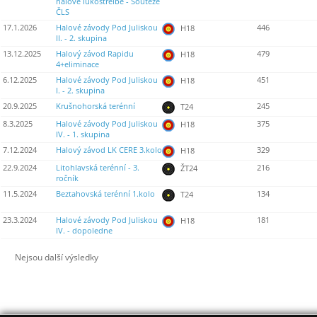
halové lukostřelbě - Soutěže
ČLS
17.1.2026
Halové závody Pod Juliskou
446
H18
II. - 2. skupina
13.12.2025
Halový závod Rapidu
479
H18
4+eliminace
6.12.2025
Halové závody Pod Juliskou
451
H18
I. - 2. skupina
20.9.2025
Krušnohorská terénní
245
T24
8.3.2025
Halové závody Pod Juliskou
375
H18
IV. - 1. skupina
7.12.2024
Halový závod LK CERE 3.kolo
329
H18
22.9.2024
Litohlavská terénní - 3.
216
ŽT24
ročník
11.5.2024
Beztahovská terénní 1.kolo
134
T24
23.3.2024
Halové závody Pod Juliskou
181
H18
IV. - dopoledne
Nejsou další výsledky