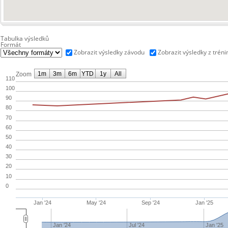
Tabulka výsledků
Formát
Zobrazit výsledky závodu
Zobrazit výsledky z tréni
1m
3m
6m
YTD
1y
All
Zoom
110
100
90
80
70
60
50
40
30
20
10
0
Jan '24
May '24
Sep '24
Jan '25
Jan '24
Jul '24
Jan '25