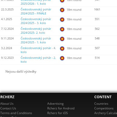
2025/2026 - 1. kolo
22.3.2025
Československý pohár
1661
18m round
2024/2025 - FINÁLE
4.1.2025
Československý pohár
551
18m round
2024/2025 - 3. kolo
7.12.2024
Československý pohár
562
18m round
2024/2025- 2. kolo
9.11.2024
Československý pohár
548
18m round
2024/2025 - 1. kolo
3.2.2024
Československý pohár - 4.
507
18m round
kolo
9.12.2023
Československý pohár - 2.
514
18m round
kolo
Nejsou další výsledky
RCHERZ
CONTENT
About Us
Advertising
Countries
Contact Us
Rcherz for Android
Competitions
Terms and Conditions
Rcherz for iOS
Archery Calcula