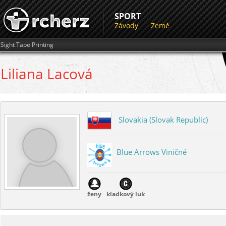
SPORT
Závody
Země
Sight Tape Printing
Liliana
Lacová
Slovakia (Slovak Republic)
Blue Arrows Viničné
ženy
kladkový luk