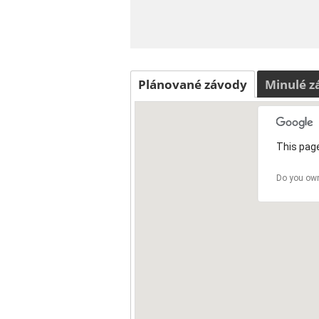
Plánované závody
Minulé z
This page
Do you own