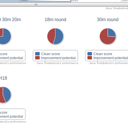
2020
2022
202
Jana Šmejkalová'
0 30m 20m
18m round
30m round
score
Clean score
Clean score
ement potential
Improvement potential
Improvement potentia
alová's performance
Jana Šmejkalová's performance
Jana Šmejkalová's performa
H18
score
ement potential
alová's performance