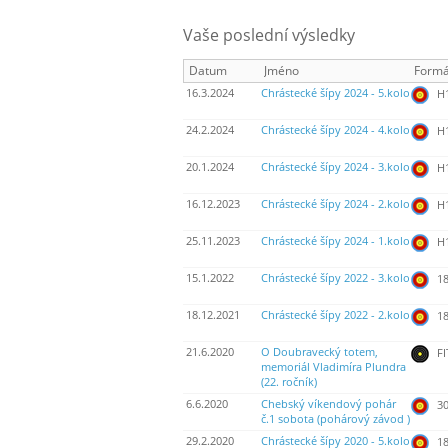
Vaše poslední výsledky
Datum
Jméno
Formá
16.3.2024
Chrástecké šípy 2024 - 5.kolo
H
24.2.2024
Chrástecké šípy 2024 - 4.kolo
H
20.1.2024
Chrástecké šípy 2024 - 3.kolo
H
16.12.2023
Chrástecké šípy 2024 - 2.kolo
H
25.11.2023
Chrástecké šípy 2024 - 1.kolo
H
15.1.2022
Chrástecké šípy 2022 - 3.kolo
18
18.12.2021
Chrástecké šípy 2022 - 2.kolo
18
21.6.2020
O Doubravecký totem,
FI
memoriál Vladimíra Plundra
(22. ročník)
6.6.2020
Chebský víkendový pohár
30
č.1 sobota (pohárový závod )
29.2.2020
Chrástecké šípy 2020 - 5.kolo
18