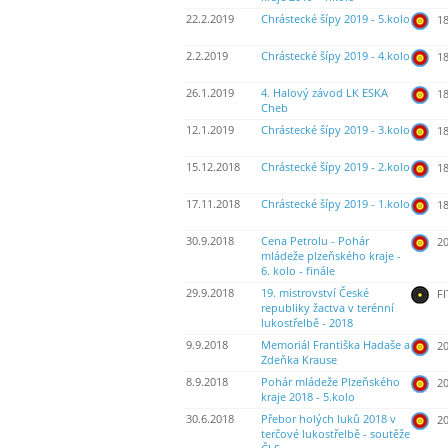
22.2.2019
Chrástecké šípy 2019 - 5.kolo
18
2.2.2019
Chrástecké šípy 2019 - 4.kolo
18
26.1.2019
4. Halový závod LK ESKA
18
Cheb
12.1.2019
Chrástecké šípy 2019 - 3.kolo
18
15.12.2018
Chrástecké šípy 2019 - 2.kolo
18
17.11.2018
Chrástecké šípy 2019 - 1.kolo
18
30.9.2018
Cena Petrolu - Pohár
20
mládeže plzeňského kraje -
6. kolo - finále
29.9.2018
19. mistrovství České
FI
republiky žactva v terénní
lukostřelbě - 2018
9.9.2018
Memoriál Františka Hadaše a
20
Zdeňka Krause
8.9.2018
Pohár mládeže Plzeňského
20
kraje 2018 - 5.kolo
30.6.2018
Přebor holých luků 2018 v
20
terčové lukostřelbě - soutěže