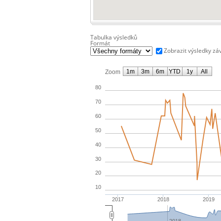
Tabulka výsledků
Formát
Zobrazit výsledky zá
1m
3m
6m
YTD
1y
All
Zoom
80
70
60
50
40
30
20
10
2017
2018
2019