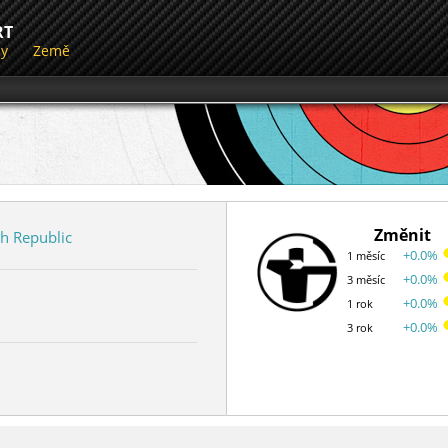
RT
dy
Země
Změnit
h Republic
+0.0%
1 měsíc
+0.0%
3 měsíc
+0.0%
1 rok
+0.0%
3 rok