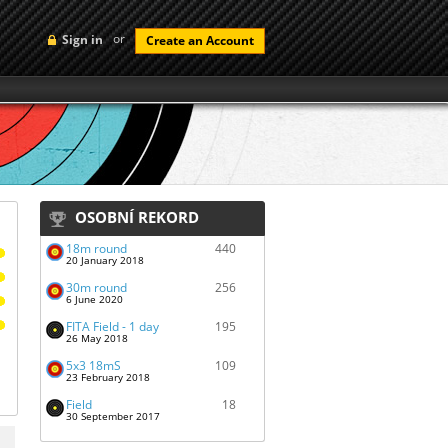
or
Sign in
Create an Account
OSOBNÍ REKORD
18m round
440
20 January 2018
30m round
256
6 June 2020
FITA Field - 1 day
195
26 May 2018
5x3 18mS
109
23 February 2018
Field
18
30 September 2017