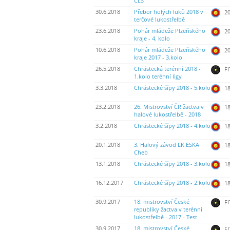
ČLS
30.6.2018
Přebor holých luků 2018 v
20
terčové lukostřelbě
23.6.2018
Pohár mládeže Plzeňského
20
kraje - 4. kolo
10.6.2018
Pohár mládeže Plzeňského
20
kraje 2017 - 3.kolo
26.5.2018
Chrástecká terénní 2018 -
FI
1.kolo terénní ligy
3.3.2018
Chrástecké šípy 2018 - 5.kolo
18
23.2.2018
26. Mistrovství ČR žactva v
18
halové lukostřelbě - 2018
3.2.2018
Chrástecké šípy 2018 - 4.kolo
18
20.1.2018
3. Halový závod LK ESKA
18
Cheb
13.1.2018
Chrástecké šípy 2018 - 3.kolo
18
16.12.2017
Chrástecké šípy 2018 - 2.kolo
18
30.9.2017
18. mistrovství České
FI
republiky žactva v terénní
lukostřelbě - 2017 - Test
30.9.2017
18. mistrovství České
FI