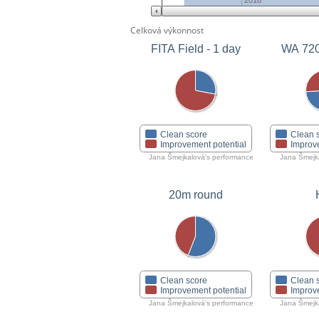
2018
Celková výkonnost
FITA Field - 1 day
WA 72
Clean score
Clean 
Improvement potential
Improv
Jana Šmejkalová's performance
Jana Šmejk
20m round
Clean score
Clean 
Improvement potential
Improv
Jana Šmejkalová's performance
Jana Šmejk