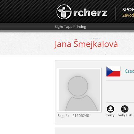
SPO
Závo
Sight Tape Printing
Jana
Šmejkalová
Czec
ženy
holý luk
Reg. č.:
21606240