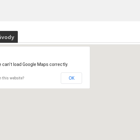
ávody
 can't load Google Maps correctly.
OK
 this website?