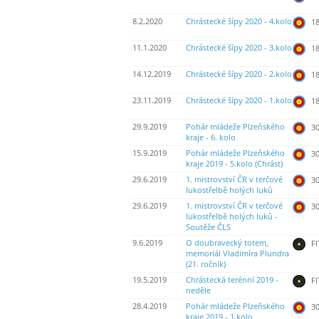
8.2.2020
Chrástecké šípy 2020 - 4.kolo
18
11.1.2020
Chrástecké šípy 2020 - 3.kolo
18
14.12.2019
Chrástecké šípy 2020 - 2.kolo
18
23.11.2019
Chrástecké šípy 2020 - 1.kolo
18
29.9.2019
Pohár mládeže Plzeňského
30
kraje - 6. kolo
15.9.2019
Pohár mládeže Plzeňského
30
kraje 2019 - 5.kolo (Chrást)
29.6.2019
1. mistrovství ČR v terčové
30
lukostřelbě holých luků
29.6.2019
1. mistrovství ČR v terčové
30
lukostřelbě holých luků -
Soutěže ČLS
9.6.2019
O doubravecký totem,
FI
memoriál Vladimíra Plundra
(21. ročník)
19.5.2019
Chrástecká terénní 2019 -
FI
neděle
28.4.2019
Pohár mládeže Plzeňského
30
kraje 2019 - 1.kolo