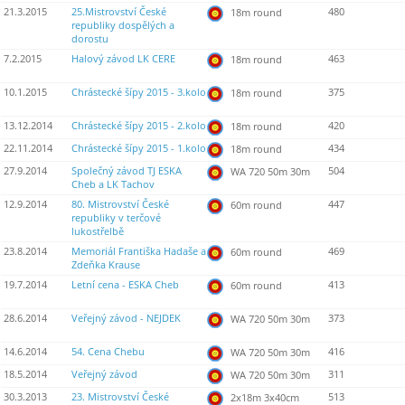
21.3.2015
25.Mistrovství České
480
18m round
republiky dospělých a
dorostu
7.2.2015
Halový závod LK CERE
463
18m round
10.1.2015
Chrástecké šípy 2015 - 3.kolo
375
18m round
13.12.2014
Chrástecké šípy 2015 - 2.kolo
420
18m round
22.11.2014
Chrástecké šípy 2015 - 1.kolo
434
18m round
27.9.2014
Společný závod TJ ESKA
504
WA 720 50m 30m
Cheb a LK Tachov
12.9.2014
80. Mistrovství České
447
60m round
republiky v terčové
lukostřelbě
23.8.2014
Memoriál Františka Hadaše a
469
60m round
Zdeňka Krause
19.7.2014
Letní cena - ESKA Cheb
413
60m round
28.6.2014
Veřejný závod - NEJDEK
373
WA 720 50m 30m
14.6.2014
54. Cena Chebu
416
WA 720 50m 30m
18.5.2014
Veřejný závod
311
WA 720 50m 30m
30.3.2013
23. Mistrovství České
513
2x18m 3x40cm