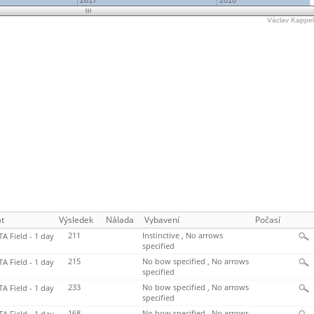
2017
2018
Václav Kappel'
t
Výsledek
Nálada
Vybavení
Počasí
211
Instinctive , No arrows
TA Field - 1 day
specified
215
No bow specified , No arrows
TA Field - 1 day
specified
233
No bow specified , No arrows
TA Field - 1 day
specified
168
No bow specified , No arrows
TA Field - 1 day