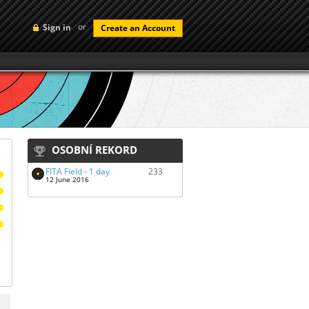
or
Sign in
Create an Account
OSOBNÍ REKORD
FITA Field - 1 day
233
12 June 2016