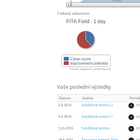
2016
Celková výkonnost
FITA Field - 1 day
Clean score
Improvement potential
Václav Kappel's performance
Vaše poslední výsledky
Datum
Jméno
Formá
2.9.2018
Soběšická terénní 2
FI
3.6.2018
Soběšická terénní 1
FI
12.6.2016
Soběšická terénní
FI
28.6.2015
Šenovská terénní 2015
FI