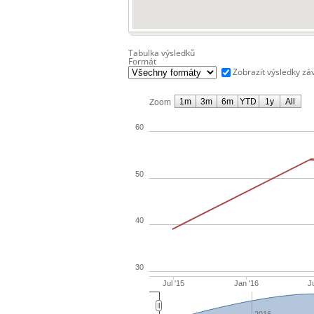
Tabulka výsledků
Formát
Zobrazit výsledky zá
1m
3m
6m
YTD
1y
All
Zoom
60
50
40
30
Jul '15
Jan '16
Ju