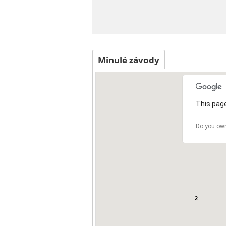
Minulé závody
This page
Do you own
2