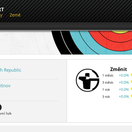
RT
dy
Země
Změnit
h Republic
+0.0%
1 měsíc
+0.0%
3 měsíc
Tišnov
+0.0%
1 rok
+0.0%
3 rok
vní luk