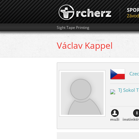
SPO
Závo
Sight Tape Printing
Václav
Kappel
Czec
TJ Sokol 
muži
instinkti