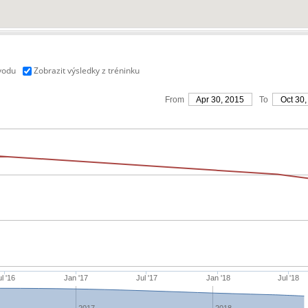
vodu
Zobrazit výsledky z tréninku
From
Apr 30, 2015
To
Oct 30,
l '16
Jan '17
Jul '17
Jan '18
Jul '18