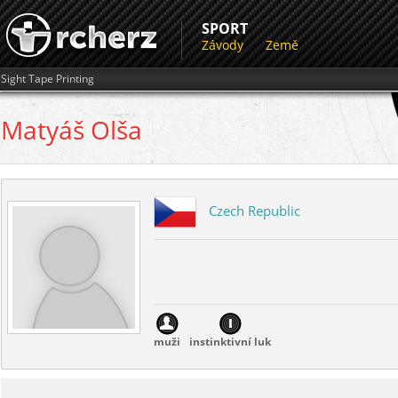
SPORT
Závody
Země
Sight Tape Printing
Matyáš
Olša
Czech Republic
muži
instinktivní luk