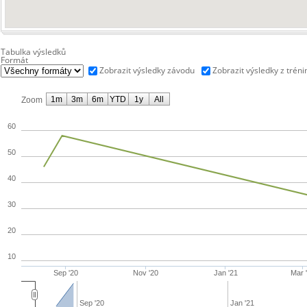
Tabulka výsledků
Formát
Zobrazit výsledky závodu
Zobrazit výsledky z tréni
1m
3m
6m
YTD
1y
All
Zoom
60
50
40
30
20
10
Sep '20
Nov '20
Jan '21
Mar 
Sep '20
Jan '21