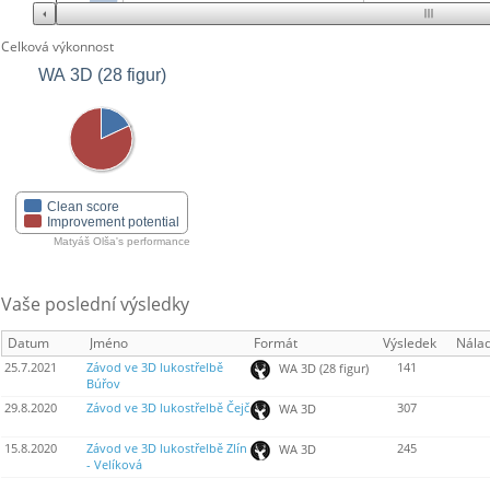
Celková výkonnost
WA 3D (28 figur)
Clean score
Improvement potential
Matyáš Olša's performance
Vaše poslední výsledky
Datum
Jméno
Formát
Výsledek
Nála
25.7.2021
Závod ve 3D lukostřelbě
141
WA 3D (28 figur)
Búřov
29.8.2020
Závod ve 3D lukostřelbě Čejč
307
WA 3D
15.8.2020
Závod ve 3D lukostřelbě Zlín
245
WA 3D
- Velíková