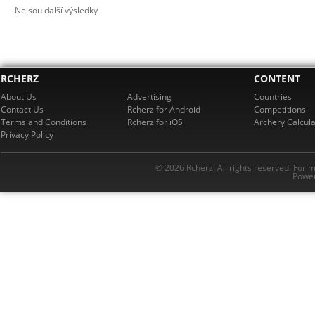
Nejsou další výsledky
RCHERZ
CONTENT
About Us
Advertising
Countries
Contact Us
Rcherz for Android
Competitions
Terms and Conditions
Rcherz for iOS
Archery Calcula
Privacy Policy
© 2026 Rcherz. All rights reserved. For 
Power