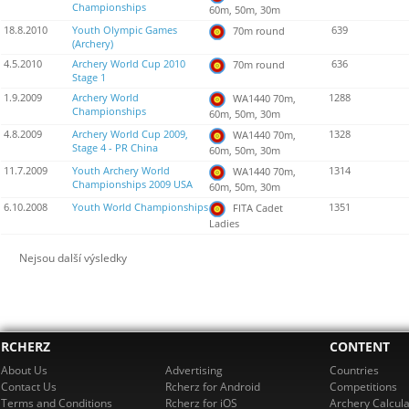
Championships
60m, 50m, 30m
18.8.2010
Youth Olympic Games
639
70m round
(Archery)
4.5.2010
Archery World Cup 2010
636
70m round
Stage 1
1.9.2009
Archery World
1288
WA1440 70m,
Championships
60m, 50m, 30m
4.8.2009
Archery World Cup 2009,
1328
WA1440 70m,
Stage 4 - PR China
60m, 50m, 30m
11.7.2009
Youth Archery World
1314
WA1440 70m,
Championships 2009 USA
60m, 50m, 30m
6.10.2008
Youth World Championships
1351
FITA Cadet
Ladies
Nejsou další výsledky
RCHERZ
CONTENT
About Us
Advertising
Countries
Contact Us
Rcherz for Android
Competitions
Terms and Conditions
Rcherz for iOS
Archery Calcula