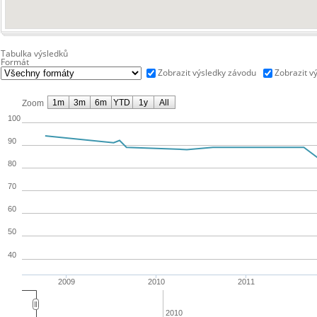
Tabulka výsledků
Formát
Zobrazit výsledky závodu
Zobrazit v
1m
3m
6m
YTD
1y
All
Zoom
100
90
80
70
60
50
40
2009
2010
2011
2010