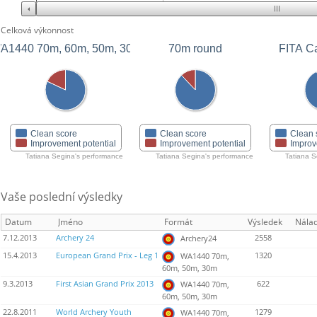
Celková výkonnost
A1440 70m, 60m, 50m, 30m
70m round
FITA C
Clean score
Clean score
Clean 
Improvement potential
Improvement potential
Improv
Tatiana Segina's performance
Tatiana Segina's performance
Tatiana S
Vaše poslední výsledky
Datum
Jméno
Formát
Výsledek
Nála
7.12.2013
Archery 24
2558
Archery24
15.4.2013
European Grand Prix - Leg 1
1320
WA1440 70m,
60m, 50m, 30m
9.3.2013
First Asian Grand Prix 2013
622
WA1440 70m,
60m, 50m, 30m
22.8.2011
World Archery Youth
1279
WA1440 70m,