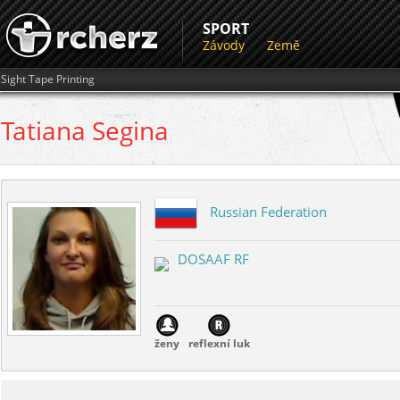
SPORT
Závody
Země
Sight Tape Printing
Tatiana
Segina
Russian Federation
DOSAAF RF
ženy
reflexní luk