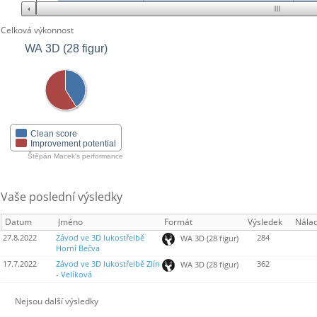
Celková výkonnost
WA 3D (28 figur)
Clean score
Improvement potential
Štěpán Macek's performance
Vaše poslední výsledky
Datum
Jméno
Formát
Výsledek
Nála
27.8.2022
Závod ve 3D lukostřelbě
284
WA 3D (28 figur)
Horní Bečva
17.7.2022
Závod ve 3D lukostřelbě Zlín
362
WA 3D (28 figur)
- Velíková
Nejsou další výsledky