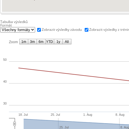
Tabulka výsledků
Formát
Zobrazit výsledky závodu
Zobrazit výsledky z tréni
1m
3m
6m
YTD
1y
All
Zoom
50
40
30
18. Jul
25. Jul
1. Aug
8. Aug
25. Jul
8. Au