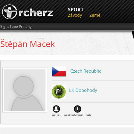
SPORT
Závody
Země
Sight Tape Printing
Štěpán
Macek
Czech Republic
LK Dopohody
muži
instinktivní luk