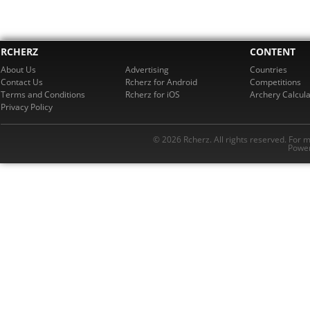
RCHERZ
CONTENT
About Us
Advertising
Countries
Contact Us
Rcherz for Android
Competitions
Terms and Conditions
Rcherz for iOS
Archery Calcula
Privacy Policy
© 2026 Rcherz. All rights reserved. For 
Power