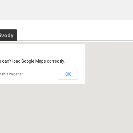
ávody
 can't load Google Maps correctly.
OK
 this website?