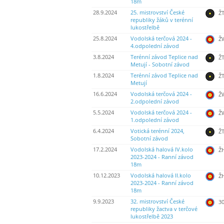
18m
28.9.2024
25. mistrovství České
ŽT
republiky žáků v terénní
lukostřelbě
25.8.2024
Vodolská terčová 2024 -
ŽW
4.odpolední závod
3.8.2024
Terénní závod Teplice nad
ŽT
Metují - Sobotní závod
1.8.2024
Terénní závod Teplice nad
ŽT
Metují
16.6.2024
Vodolská terčová 2024 -
ŽW
2.odpolední závod
5.5.2024
Vodolská terčová 2024 -
ŽW
1.odpolední závod
6.4.2024
Votická terénní 2024,
ŽT
Sobotní závod
17.2.2024
Vodolská halová IV.kolo
Ž
2023-2024 - Ranní závod
18m
10.12.2023
Vodolská halová II.kolo
Ž
2023-2024 - Ranní závod
18m
9.9.2023
32. mistrovství České
30
republiky žactva v terčové
lukostřelbě 2023