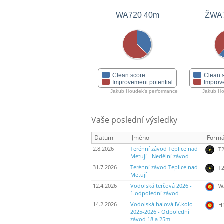
ŽWA
WA720 40m
Clean score
Clean 
Improvement potential
Improv
Jakub Houdek's performance
Jakub Ho
Vaše poslední výsledky
Datum
Jméno
Formá
2.8.2026
Terénní závod Teplice nad
T2
Metují - Nedělní závod
31.7.2026
Terénní závod Teplice nad
T2
Metují
12.4.2026
Vodolská terčová 2026 -
WA
1.odpolední závod
14.2.2026
Vodolská halová IV.kolo
H
2025-2026 - Odpolední
závod 18 a 25m