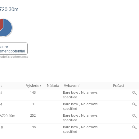
720 30m
score
ement potential
udek's performance
t
Výsledek
Nálada
Vybavení
Počasí
143
Bare bow , No arrows
4
specified
131
Bare bow , No arrows
4
specified
252
Bare bow , No arrows
720 40m
specified
198
Bare bow , No arrows
18
specified