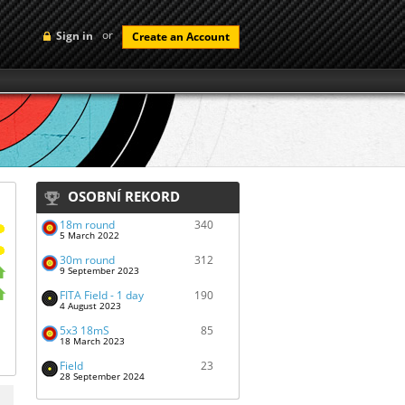
or
Sign in
Create an Account
OSOBNÍ REKORD
18m round
340
5 March 2022
30m round
312
9 September 2023
FITA Field - 1 day
190
4 August 2023
5x3 18mS
85
18 March 2023
Field
23
28 September 2024