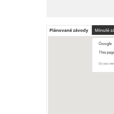
Plánované závody
Minulé z
This page
Do you own