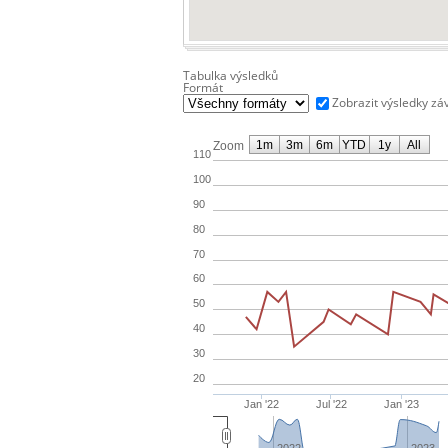
Tabulka výsledků
Formát
Zobrazit výsledky zá
1m
3m
6m
YTD
1y
All
Zoom
110
100
90
80
70
60
50
40
30
20
Jan '22
Jul '22
Jan '23