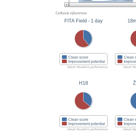
2022
2023
Celková výkonnost
FITA Field - 1 day
18m
Clean score
Clean 
Improvement potential
Improv
Jakub Houdek's performance
Jakub Ho
H18
Clean score
Clean 
Improvement potential
Improv
Jakub Houdek's performance
Jakub Ho