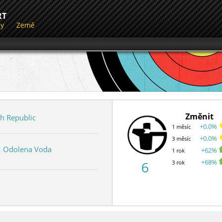
RT
dy
Země
Změnit
h Republic
+0.0%
1 měsíc
+0.0%
3 měsíc
Odolena Voda
+62%
1 rok
+68%
6
3 rok