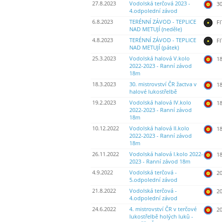
27.8.2023
Vodolská terčová 2023 -
30
4.odpolední závod
6.8.2023
TERÉNNÍ ZÁVOD - TEPLICE
FI
NAD METUJÍ (neděle)
4.8.2023
TERÉNNÍ ZÁVOD - TEPLICE
FI
NAD METUJÍ (pátek)
25.3.2023
Vodolská halová V.kolo
18
2022-2023 - Ranní závod
18m
18.3.2023
30. mistrovství ČR žactva v
18
halové lukostřelbě
19.2.2023
Vodolská halová IV.kolo
18
2022-2023 - Ranní závod
18m
10.12.2022
Vodolská halová II.kolo
18
2022-2023 - Ranní závod
18m
26.11.2022
Vodolská halová I.kolo 2022-
18
2023 - Ranní závod 18m
4.9.2022
Vodolská terčová -
20
5.odpolední závod
21.8.2022
Vodolská terčová -
20
4.odpolední závod
24.6.2022
4. mistrovství ČR v terčové
20
lukostřelbě holých luků -