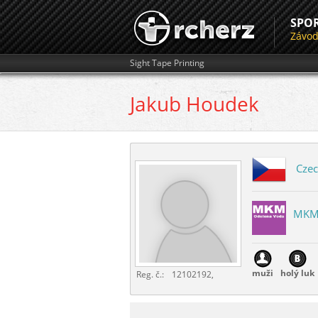
SPO
Závo
Sight Tape Printing
Jakub
Houdek
Czec
MKM 
muži
holý luk
Reg. č.:
12102192,