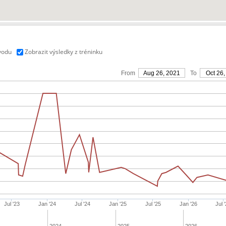
vodu
Zobrazit výsledky z tréninku
From
Aug 26, 2021
To
Oct 26,
Jul '23
Jan '24
Jul '24
Jan '25
Jul '25
Jan '26
Jul 