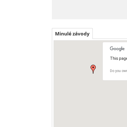
Minulé závody
This page
Do you own