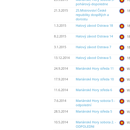
pohárový-dopoledne
21.3.2015
25.Mistrovství České
18
republiky dospělých a
dorostu
1.3.2015
Halový závod Ostrava 18
18
8.2.2015
Halový závod Ostrava 14
18
3.1.2015
Halový závod Ostrava 7
18
13.12.2014
Halový závod Ostrava 5
18
24.9.2014
Mariánské Hory středa 11
WA
17.9.2014
Mariánské Hory středa 10
WA
11.6.2014
Mariánské Hory středa 6
WA
7.6.2014
Mariánské Hory sobota 5 -
WA
odpolední
28.5.2014
Mariánské Hory středa 5
WA
10.5.2014
Mariánské Hory sobota 2. -
WA
ODPOLEDNI