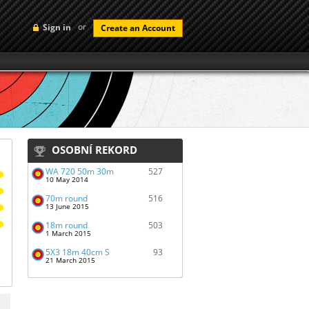
or
Sign in
Create an Account
OSOBNÍ REKORD
WA 720 50m 30m
527
10 May 2014
70m round
516
13 June 2015
18m round
503
1 March 2015
5X3 18m 40cm S
93
21 March 2015