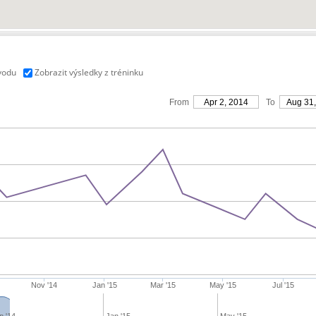
vodu
Zobrazit výsledky z tréninku
From
Apr 2, 2014
To
Aug 31
Nov '14
Jan '15
Mar '15
May '15
Jul '15