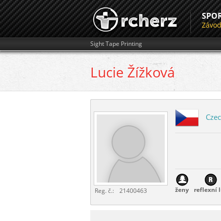
SPO
Závo
Sight Tape Printing
Lucie
Žížková
Czec
ženy
reflexní 
Reg. č.:
21400463