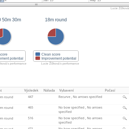
p '14
Jan '15
May '15
Lucie Žížková'
0 50m 30m
18m round
score
Clean score
ement potential
Improvement potential
žková's performance
Lucie Žížková's performance
t
Výsledek
Nálada
Vybavení
Počasí
447
Recurve , No arrows specified
m round
465
No bow specified , No arrows
m round
specified
516
No bow specified , No arrows
m round
specified
471
No bow specified , No arrows
m round