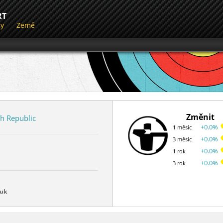
RT
dy
Země
Změnit
h Republic
+0.0%
1 měsíc
+0.0%
3 měsíc
+0.0%
1 rok
+0.0%
3 rok
luk