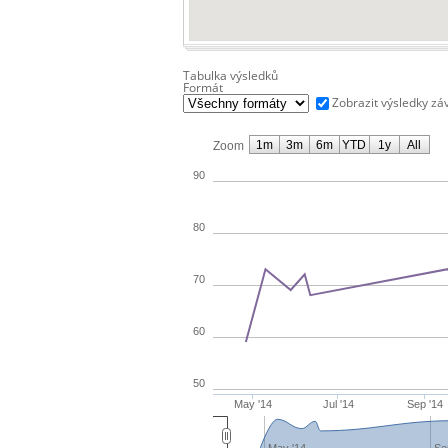
Tabulka výsledků
Formát
Zobrazit výsledky zá
1m
3m
6m
YTD
1y
All
Zoom
90
80
70
60
50
May '14
Jul '14
Sep '14