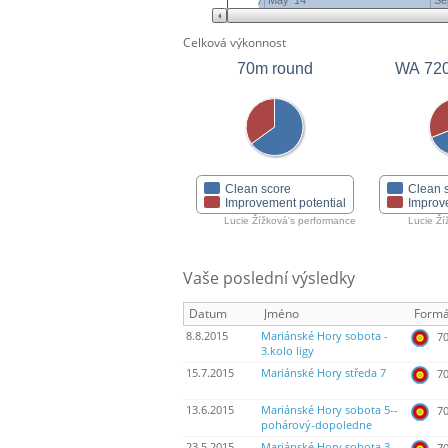
May '14
Se
Celková výkonnost
70m round
WA 72
Clean score
Clean 
Improvement potential
Improv
Lucie Žížková's performance
Lucie Ží
Vaše poslední výsledky
Datum
Jméno
Formá
8.8.2015
Mariánské Hory sobota -
70
3.kolo ligy
15.7.2015
Mariánské Hory středa 7
70
13.6.2015
Mariánské Hory sobota 5--
70
pohárový-dopoledne
23.5.2015
Mariánské Hory sobota 3-
70