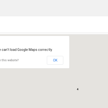
 can't load Google Maps correctly.
OK
 this website?
4