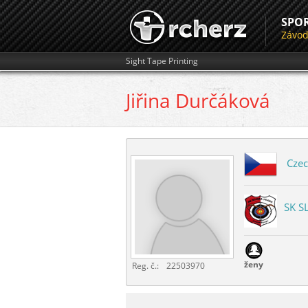
SPO
Závo
Sight Tape Printing
Jiřina
Durčáková
Czec
SK S
ženy
Reg. č.:
22503970