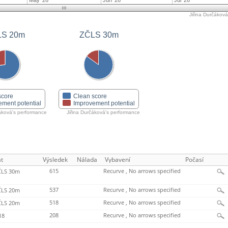
May '26
Jun '26
Jul '26
Jiřina Durčáková'
LS 20m
ZČLS 30m
score
Clean score
ement potential
Improvement potential
čáková's performance
Jiřina Durčáková's performance
t
Výsledek
Nálada
Vybavení
Počasí
615
Recurve , No arrows specified
LS 30m
537
Recurve , No arrows specified
LS 20m
518
Recurve , No arrows specified
LS 20m
208
Recurve , No arrows specified
18