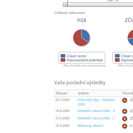
Apr '26
Celková výkonnost
ZČ
H18
Clean score
Clean 
Improvement potential
Improv
Jiřina Durčáková's performance
Jiřina Dur
Vaše poslední výsledky
Datum
Jméno
Formá
23.7.2026
Vršovické šípy - Hubálov
ZČ
2026
10.6.2026
Středeční závod 2026 - II
ZČ
13.5.2026
Středeční závod 2026 - I
ZČ
10.3.2026
Březnový závod I
H