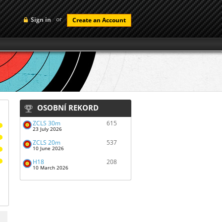
or
Sign in
Create an Account
OSOBNÍ REKORD
ZČLS 30m
615
23 July 2026
ZČLS 20m
537
10 June 2026
H18
208
10 March 2026