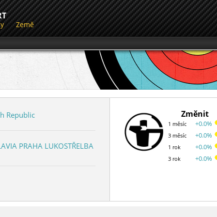
RT
dy
Země
Změnit
h Republic
+0.0%
1 měsíc
+0.0%
3 měsíc
LAVIA PRAHA LUKOSTŘELBA
+0.0%
1 rok
+0.0%
3 rok