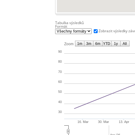
Tabulka výsledků
Formát
Zobrazit výsledky zá
1m
3m
6m
YTD
1y
All
Zoom
90
80
70
60
50
40
30
16. Mar
30. Mar
13. Apr