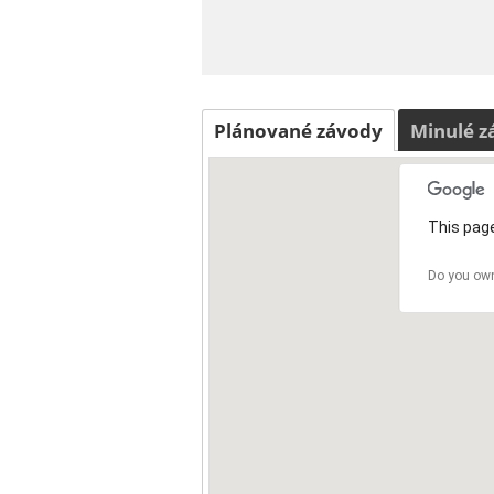
Plánované závody
Minulé z
This page
Do you own