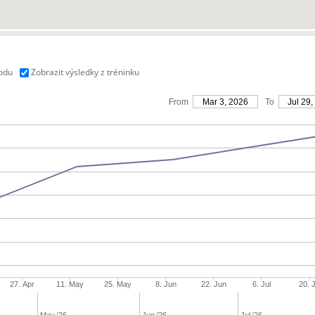
vodu
Zobrazit výsledky z tréninku
From
Mar 3, 2026
To
Jul 29,
27. Apr
11. May
25. May
8. Jun
22. Jun
6. Jul
20. J