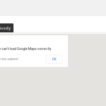
ávody
 can't load Google Maps correctly.
OK
 this website?