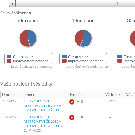
Celková výkonnost
50m round
18m round
30m
Clean score
Clean score
Clean 
Improvement potential
Improvement potential
Improv
Lucie Čechová's performance
Lucie Čechová's performance
Lucie Če
Vaše poslední výsledky
Datum
Jméno
Formát
Výsledek
Nála
11.2.2025
13. AKADEMICKÉ
411
H18
MISTROVSTVÍ ČR 2025 V
HALOVÉ LUKOSTŘELBĚ
11.2.2025
13. AKADEMICKÉ
411
H18
MISTROVSTVÍ ČR 2025 V
HALOVÉ LUKOSTŘELBĚ -
ELIMINACE