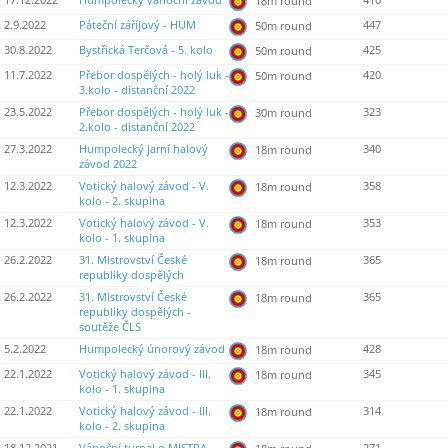
17.12.2022
Humpolecký vánoční závod
410
18m round
2.9.2022
Páteční záříjový - HUM
447
50m round
30.8.2022
Bystřická Terčová - 5. kolo
425
50m round
11.7.2022
Přebor dospělých - holý luk -
420
50m round
3.kolo - distanční 2022
23.5.2022
Přebor dospělých - holý luk -
323
30m round
2.kolo - distanční 2022
27.3.2022
Humpolecký jarní halový
340
18m round
závod 2022
12.3.2022
Votický halový závod - V.
358
18m round
kolo - 2. skupina
12.3.2022
Votický halový závod - V.
353
18m round
kolo - 1. skupina
26.2.2022
31. Mistrovství České
365
18m round
republiky dospělých
26.2.2022
31. Mistrovství České
365
18m round
republiky dospělých -
soutěže ČLS
5.2.2022
Humpolecký únorový závod
428
18m round
22.1.2022
Votický halový závod - III.
345
18m round
kolo - 1. skupina
22.1.2022
Votický halový závod - III.
314
18m round
kolo - 2. skupina