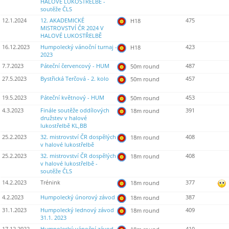
HALOVÉ LUKOSTŘELBĚ -
soutěže ČLS
12.1.2024
12. AKADEMICKÉ
475
H18
MISTROVSTVÍ ČR 2024 V
HALOVÉ LUKOSTŘELBĚ
16.12.2023
Humpolecký vánoční turnaj -
423
H18
2023
7.7.2023
Páteční červencový - HUM
487
50m round
27.5.2023
Bystřická Terčová - 2. kolo
457
50m round
19.5.2023
Páteční květnový - HUM
453
50m round
4.3.2023
Finále soutěže oddílových
391
18m round
družstev v halové
lukostřelbě KL,BB
25.2.2023
32. mistrovství ČR dospělých
408
18m round
v halové lukostřelbě
25.2.2023
32. mistrovství ČR dospělých
408
18m round
v halové lukostřelbě -
soutěže ČLS
14.2.2023
Trénink
377
18m round
4.2.2023
Humpolecký únorový závod
387
18m round
31.1.2023
Humpolecký lednový závod
409
18m round
31.1. 2023