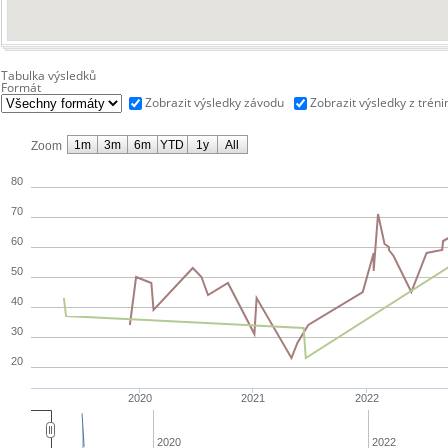
Tabulka výsledků
Formát
Zobrazit výsledky závodu
Zobrazit výsledky z tréni
1m
3m
6m
YTD
1y
All
Zoom
80
70
60
50
40
30
20
2020
2021
2022
2020
2022