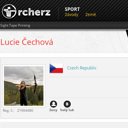
SPORT
Závody
Země
Sight Tape Printing
Lucie
Čechová
Czech Republic
ženy
holý luk
Reg. č.:
21904480