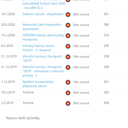
lukostřelbě holých luků 2020
- Soutěže ČLS
18.7.2020
Sobotní závod - dopoledne
361
30m round
20.6.2020
Memoriál Ládi Kopeckého -
380
30m round
dopoledne
15.2.2020
VEČERNÍ halový závod Jiskry
232
18m round
Humpolec
8.2.2020
Votický halový závod -
290
18m round
IV.kolo - 2. skupina
21.12.2019
Vánoční turnaj v Humpolci
298
18m round
"2019"
21.12.2019
Vánoční turnaj v Humpolci
298
18m round
"2019" - eliminace o Vánoční
poháry :-)
1.12.2019
Nedělní humpolecký
201
18m round
přípravný závod
10.5.2019
Trénink
265
30m round
3.5.2019
Trénink
309
30m round
Nejsou další výsledky