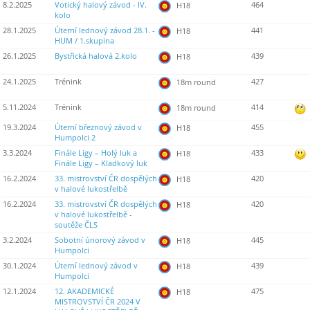
8.2.2025
Votický halový závod - IV.
464
H18
kolo
28.1.2025
Úterní lednový závod 28.1. -
441
H18
HUM / 1.skupina
26.1.2025
Bystřická halová 2.kolo
439
H18
24.1.2025
Trénink
427
18m round
5.11.2024
Trénink
414
18m round
19.3.2024
Úterní březnový závod v
455
H18
Humpolci 2
3.3.2024
Finále Ligy – Holý luk a
433
H18
Finále Ligy – Kladkový luk
16.2.2024
33. mistrovství ČR dospělých
420
H18
v halové lukostřelbě
16.2.2024
33. mistrovství ČR dospělých
420
H18
v halové lukostřelbě -
soutěže ČLS
3.2.2024
Sobotní únorový závod v
445
H18
Humpolci
30.1.2024
Úterní lednový závod v
439
H18
Humpolci
12.1.2024
12. AKADEMICKÉ
475
H18
MISTROVSTVÍ ČR 2024 V