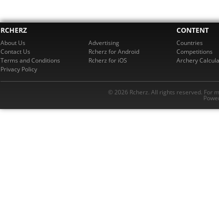
RCHERZ
CONTENT
About Us
Advertising
Countries
Contact Us
Rcherz for Android
Competitions
Terms and Conditions
Rcherz for iOS
Archery Calcula
Privacy Policy
© 2026 Rcherz. All rights reserved. For 
Power