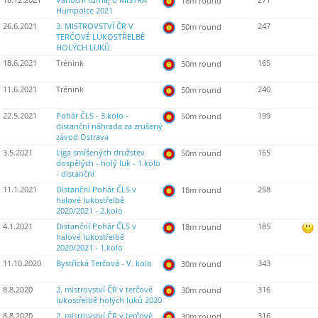
18.12.2021
Vánoční turnaj o MISTRA
271
18m round
Humpolce 2021
26.6.2021
3. MISTROVSTVÍ ČR V
247
50m round
TERČOVÉ LUKOSTŘELBĚ
HOLÝCH LUKŮ
18.6.2021
Trénink
165
50m round
11.6.2021
Trénink
240
50m round
22.5.2021
Pohár ČLS - 3.kolo -
199
50m round
distanční náhrada za zrušený
závod Ostrava
3.5.2021
Liga smíšených družstev
165
50m round
dospělých - holý luk - 1.kolo
- distanční
11.1.2021
Distanční Pohár ČLS v
258
18m round
halové lukostřelbě
2020/2021 - 2.kolo
4.1.2021
Distanční Pohár ČLS v
185
18m round
halové lukostřelbě
2020/2021 - 1.kolo
11.10.2020
Bystřická Terčová - V. kolo
343
30m round
8.8.2020
2. mistrovství ČR v terčové
316
30m round
lukostřelbě holých luků 2020
8.8.2020
2. mistrovství ČR v terčové
316
30m round