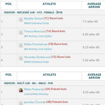
POS.
ATHLETE
AVERAGE
ARROW
INDOOR - REFLEXNÍ LUK - U13 - FEMALE - ŽH18
Natálie Zelová
(1C) Ranní kolo
1
7.5 after 60
MKM Odolena Voda
Tereza Rancová
(1A) Ranní kolo
2
6.43 after 60
JIM Archery club Kyšice
Eliška Prachařová
(1B) Ranní kolo
3
6.23 after 60
JIM Archery club Kyšice
Veronika Zenkerová
(1D) Ranní kolo
4
5.42 after 60
MKM Odolena Voda
POS.
ATHLETE
AVERAGE
ARROW
INDOOR - HOLÝ LUK - 60+ - MALE - H18
Milan Podracký
(3A) Polední kolo
1
6.55 after 60
Lukostřelba Klecany
Jaroslav Čermák
(4B) Polední kolo