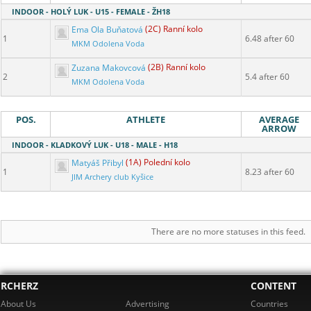
INDOOR - HOLÝ LUK - U15 - FEMALE - ŽH18
Ema Ola Buňatová
(2C) Ranní kolo
1
6.48 after 60
MKM Odolena Voda
Zuzana Makovcová
(2B) Ranní kolo
2
5.4 after 60
MKM Odolena Voda
POS.
ATHLETE
AVERAGE
ARROW
INDOOR - KLADKOVÝ LUK - U18 - MALE - H18
Matyáš Přibyl
(1A) Polední kolo
1
8.23 after 60
JIM Archery club Kyšice
There are no more statuses in this feed.
RCHERZ
CONTENT
About Us
Advertising
Countries