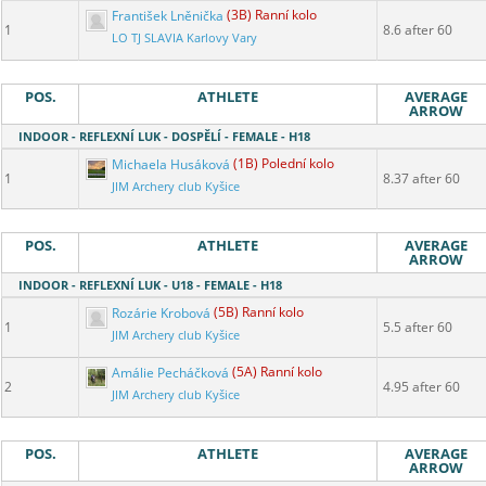
František Lněnička
(3B) Ranní kolo
1
8.6 after 60
LO TJ SLAVIA Karlovy Vary
POS.
ATHLETE
AVERAGE
ARROW
INDOOR - REFLEXNÍ LUK - DOSPĚLÍ - FEMALE - H18
Michaela Husáková
(1B) Polední kolo
1
8.37 after 60
JIM Archery club Kyšice
POS.
ATHLETE
AVERAGE
ARROW
INDOOR - REFLEXNÍ LUK - U18 - FEMALE - H18
Rozárie Krobová
(5B) Ranní kolo
1
5.5 after 60
JIM Archery club Kyšice
Amálie Pecháčková
(5A) Ranní kolo
2
4.95 after 60
JIM Archery club Kyšice
POS.
ATHLETE
AVERAGE
ARROW