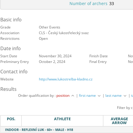
Number of archers
33
Basic info
Grade
Other Events
Association
CLS - Český lukostřelecký svaz
Restrictions
Open
Date info
Start Date
November 30, 2024
Finish Date
No
Preliminary Entry
October 2, 2024
Final Entry
No
Contact info
Website
http://www.lukostrelba-kladno.cz
Results
Order qualification by :
position
|
first name
|
last name
|
Filter by 
POS.
ATHLETE
AVERAGE
ARROW
INDOOR - REFLEXNÍ LUK - 60+ - MALE - H18