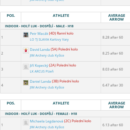
POS.
ATHLETE
AVERAGE
ARROW
INDOOR - HOLÝ LUK - DOSPĚLÍ - MALE - H18
Petr Macák
(4D) Ranní kolo
1
8.28 after 60
LO TJ SLAVIA Karlovy Vary
David Landa
(5A) Polední kolo
2
8.25 after 60
JIM Archery club Kyšice
Jiří Kopecký
(2A) Polední kolo
3
8.03 after 60
LK ARCUS Plzeň
Daniel Landa
(3B) Polední kolo
4
6.47 after 30
JIM Archery club Kyšice
POS.
ATHLETE
AVERAGE
ARROW
INDOOR - HOLÝ LUK - DOSPĚLÍ - FEMALE - H18
Michaela Legdanová
(2C) Polední kolo
1
6.13 after 60
JIM Archery club Kyšice