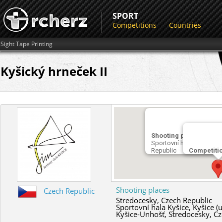
SPORT
Competitions
Countries
Sight Tape Printing
Kyšický hrneček II
Shooting place
Sportovní hala Kyšice, K
Republic
Competiti
Shooting places
Czech Republic
Stredocesky,
Czech Republic
Sportovní hala Kyšice, Kyšice (
Kyšice-Unhošť,
Stredocesky,
Cz