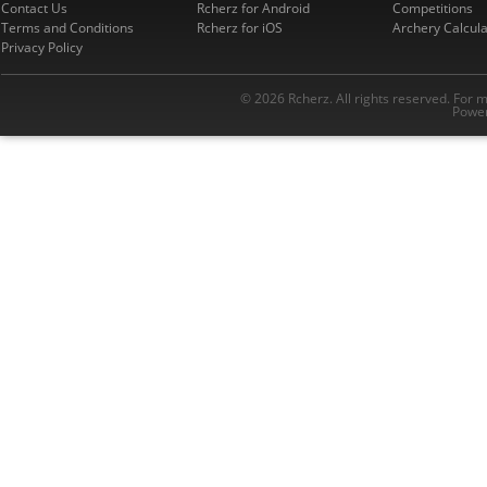
Contact Us
Rcherz for Android
Competitions
Terms and Conditions
Rcherz for iOS
Archery Calcula
Privacy Policy
© 2026 Rcherz. All rights reserved. For 
Power