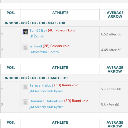
POS.
ATHLETE
AVERAGE
ARROW
INDOOR - HOLÝ LUK - U18 - MALE - H18
Tomáš Bak
(4C) Polední kolo
1
6.52 after 60
LK Žebrák
Jiří Raidl
(2B) Polední kolo
2
4.45 after 60
Lukostřelba Klecany
POS.
ATHLETE
AVERAGE
ARROW
INDOOR - HOLÝ LUK - U18 - FEMALE - H18
Tereza Králová
(5D) Ranní kolo
1
5.73 after 60
JIM Archery club Kyšice
Dominika Halamková
(3D) Ranní kolo
2
5.6 after 60
JIM Archery club Kyšice
POS.
ATHLETE
AVERAGE
ARROW