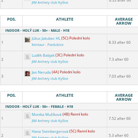
2
6.33 after 60
JIM Archery club Kyšice
POS.
ATHLETE
AVERAGE
ARROW
INDOOR - HOLÝ LUK - 50+ - MALE - H18
Július Jakubec HL
(5C) Polední kolo
1
8.33 after 60
Kentaur - Pardubice
Luděk Babjak
(3C) Polední kolo
2
7.3 after 60
JIM Archery club Kyšice
Jan Neruda
(4A) Polední kolo
3
7.03 after 60
JIM Archery club Kyšice
POS.
ATHLETE
AVERAGE
ARROW
INDOOR - HOLÝ LUK - 50+ - FEMALE - H18
Monika Mužíková
(4B) Ranní kolo
1
7.52 after 60
JIM Archery club Kyšice
Hana Steinbergerová
(5C) Ranní kolo
2
5.3 after 60
JIM Archery club Kyšice