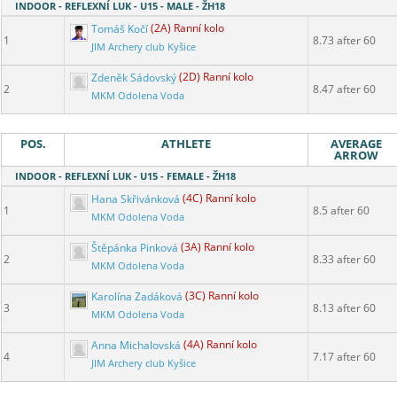
INDOOR - REFLEXNÍ LUK - U15 - MALE - ŽH18
Tomáš Kočí
(2A) Ranní kolo
1
8.73 after 60
JIM Archery club Kyšice
Zdeněk Sádovský
(2D) Ranní kolo
2
8.47 after 60
MKM Odolena Voda
POS.
ATHLETE
AVERAGE
ARROW
INDOOR - REFLEXNÍ LUK - U15 - FEMALE - ŽH18
Hana Skřivánková
(4C) Ranní kolo
1
8.5 after 60
MKM Odolena Voda
Štěpánka Pinková
(3A) Ranní kolo
2
8.33 after 60
MKM Odolena Voda
Karolína Zadáková
(3C) Ranní kolo
3
8.13 after 60
MKM Odolena Voda
Anna Michalovská
(4A) Ranní kolo
4
7.17 after 60
JIM Archery club Kyšice