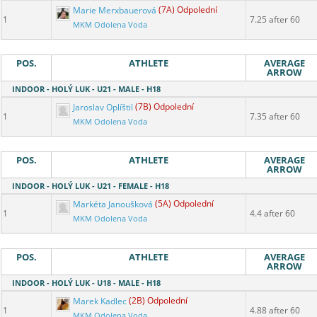
Marie Merxbauerová
(7A) Odpolední
1
7.25 after 60
MKM Odolena Voda
POS.
ATHLETE
AVERAGE
ARROW
INDOOR - HOLÝ LUK - U21 - MALE - H18
Jaroslav Oplíštil
(7B) Odpolední
1
7.35 after 60
MKM Odolena Voda
POS.
ATHLETE
AVERAGE
ARROW
INDOOR - HOLÝ LUK - U21 - FEMALE - H18
Markéta Janoušková
(5A) Odpolední
1
4.4 after 60
MKM Odolena Voda
POS.
ATHLETE
AVERAGE
ARROW
INDOOR - HOLÝ LUK - U18 - MALE - H18
Marek Kadlec
(2B) Odpolední
1
4.88 after 60
MKM Odolena Voda