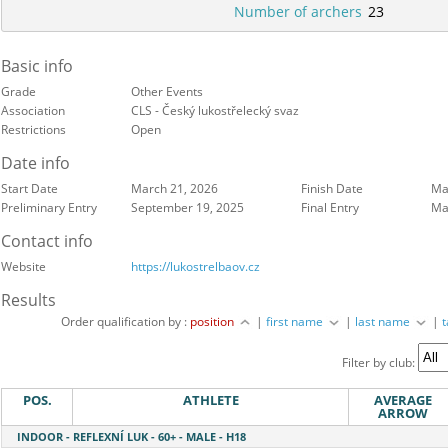
Number of archers
23
Basic info
Grade
Other Events
Association
CLS - Český lukostřelecký svaz
Restrictions
Open
Date info
Start Date
March 21, 2026
Finish Date
Ma
Preliminary Entry
September 19, 2025
Final Entry
Ma
Contact info
Website
https://lukostrelbaov.cz
Results
Order qualification by :
position
|
first name
|
last name
|
Filter by club:
POS.
ATHLETE
AVERAGE
ARROW
INDOOR - REFLEXNÍ LUK - 60+ - MALE - H18