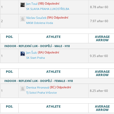
Jan Toul
(9B) Odpolední
1
8.78 after 60
SK SLAVIA PRAHA LUKOSTŘELBA
Václav Souček
(9A) Odpolední
2
7.97 after 60
MKM Odolena Voda
POS.
ATHLETE
AVERAGE
ARROW
INDOOR - REFLEXNÍ LUK - DOSPĚLÍ - MALE - H18
Jan Šulc
(8A) Odpolední
1
9.35 after 60
SK Start Praha
POS.
ATHLETE
AVERAGE
ARROW
INDOOR - REFLEXNÍ LUK - DOSPĚLÍ - FEMALE - H18
Denisa Hronová
(8C) Odpolední
1
8.25 after 60
TJ Sokol Praha Vršovice
POS.
ATHLETE
AVERAGE
ARROW