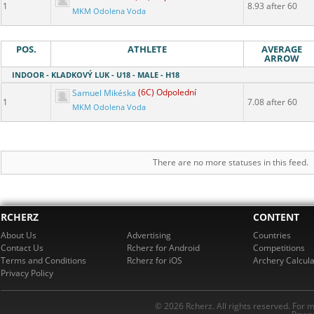
1
8.93 after 60
MKM Odolena Voda
POS.
ATHLETE
AVERAGE
ARROW
INDOOR - KLADKOVÝ LUK - U18 - MALE - H18
Samuel Mikéska
(6C) Odpolední
1
7.08 after 60
MKM Odolena Voda
There are no more statuses in this feed.
RCHERZ
CONTENT
About Us
Advertising
Countries
Contact Us
Rcherz for Android
Competitions
Terms and Conditions
Rcherz for iOS
Archery Calcula
Privacy Policy
© 2026 Rcherz. All rights reserved. For 