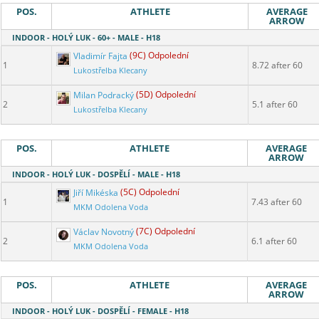
POS.
ATHLETE
AVERAGE
ARROW
INDOOR - HOLÝ LUK - 60+ - MALE - H18
Vladimír Fajta
(9C) Odpolední
1
8.72 after 60
Lukostřelba Klecany
Milan Podracký
(5D) Odpolední
2
5.1 after 60
Lukostřelba Klecany
POS.
ATHLETE
AVERAGE
ARROW
INDOOR - HOLÝ LUK - DOSPĚLÍ - MALE - H18
Jiří Mikéska
(5C) Odpolední
1
7.43 after 60
MKM Odolena Voda
Václav Novotný
(7C) Odpolední
2
6.1 after 60
MKM Odolena Voda
POS.
ATHLETE
AVERAGE
ARROW
INDOOR - HOLÝ LUK - DOSPĚLÍ - FEMALE - H18