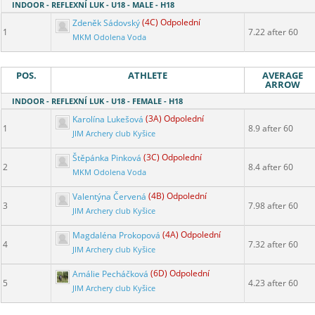
INDOOR - REFLEXNÍ LUK - U18 - MALE - H18
Zdeněk Sádovský
(4C) Odpolední
1
7.22 after 60
MKM Odolena Voda
POS.
ATHLETE
AVERAGE
ARROW
INDOOR - REFLEXNÍ LUK - U18 - FEMALE - H18
Karolína Lukešová
(3A) Odpolední
1
8.9 after 60
JIM Archery club Kyšice
Štěpánka Pinková
(3C) Odpolední
2
8.4 after 60
MKM Odolena Voda
Valentýna Červená
(4B) Odpolední
3
7.98 after 60
JIM Archery club Kyšice
Magdaléna Prokopová
(4A) Odpolední
4
7.32 after 60
JIM Archery club Kyšice
Amálie Pecháčková
(6D) Odpolední
5
4.23 after 60
JIM Archery club Kyšice