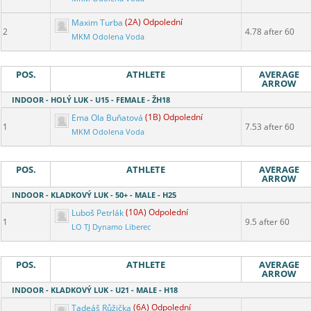
Maxim Turba
(2A) Odpolední
2
4.78 after 60
MKM Odolena Voda
POS.
ATHLETE
AVERAGE
ARROW
INDOOR - HOLÝ LUK - U15 - FEMALE - ŽH18
Ema Ola Buňatová
(1B) Odpolední
1
7.53 after 60
MKM Odolena Voda
POS.
ATHLETE
AVERAGE
ARROW
INDOOR - KLADKOVÝ LUK - 50+ - MALE - H25
Luboš Petrlák
(10A) Odpolední
1
9.5 after 60
LO TJ Dynamo Liberec
POS.
ATHLETE
AVERAGE
ARROW
INDOOR - KLADKOVÝ LUK - U21 - MALE - H18
Tadeáš Růžička
(6A) Odpolední