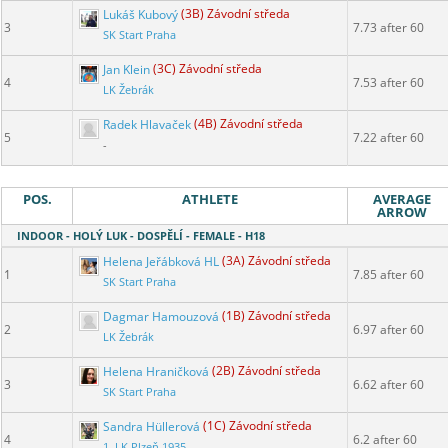
Lukáš Kubový
(3B) Závodní středa
3
7.73 after 60
SK Start Praha
Jan Klein
(3C) Závodní středa
4
7.53 after 60
LK Žebrák
Radek Hlavaček
(4B) Závodní středa
5
7.22 after 60
-
POS.
ATHLETE
AVERAGE
ARROW
INDOOR - HOLÝ LUK - DOSPĚLÍ - FEMALE - H18
Helena Jeřábková HL
(3A) Závodní středa
1
7.85 after 60
SK Start Praha
Dagmar Hamouzová
(1B) Závodní středa
2
6.97 after 60
LK Žebrák
Helena Hraničková
(2B) Závodní středa
3
6.62 after 60
SK Start Praha
Sandra Hüllerová
(1C) Závodní středa
4
6.2 after 60
1. LK Plzeň 1935