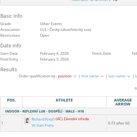
Basic info
Grade
Other Events
Association
CLS - Český lukostřelecký svaz
Restrictions
Open
Date info
Start Date
February 4, 2026
Finish Date
Fe
Final Entry
February 3, 2026
Results
Order qualification by :
position
|
first name
|
last name
|
F
POS.
ATHLETE
AVERAGE
ARROW
INDOOR - REFLEXNÍ LUK - DOSPĚLÍ - MALE - H18
Richard Krejčí
(4C) Závodní středa
1
9.73 after 60
SK Start Praha