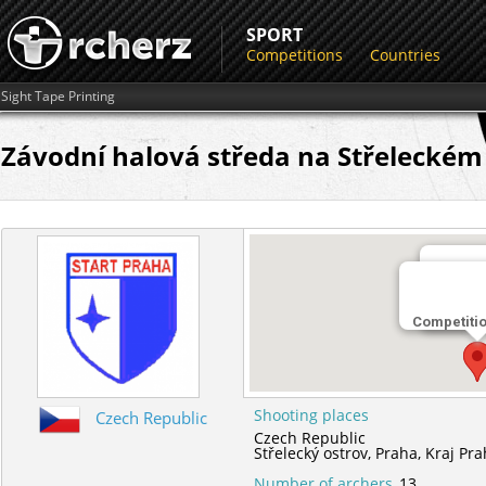
SPORT
Competitions
Countries
Sight Tape Printing
Závodní halová středa na Střeleckém o
Shootin
Competiti
Střeleck
Shooting places
Czech Republic
Czech Republic
Střelecký ostrov,
Praha,
Kraj Pr
Number of archers
13