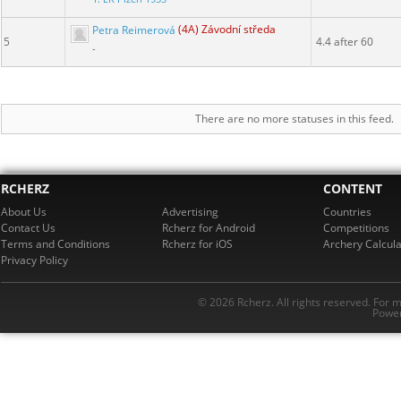
Petra Reimerová
(4A) Závodní středa
5
4.4 after 60
-
There are no more statuses in this feed.
RCHERZ
CONTENT
About Us
Advertising
Countries
Contact Us
Rcherz for Android
Competitions
Terms and Conditions
Rcherz for iOS
Archery Calcula
Privacy Policy
© 2026 Rcherz. All rights reserved. For 
Power