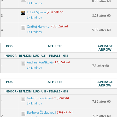
2
8.75 after 60
LK Litvínov
Lukáš Sýkora
(2B) Základ
3
8.28 after 60
LK Litvínov
Ondřej Hammer
(5B) Základ
4
5.92 after 60
LK Litvínov
POS.
ATHLETE
AVERAGE
ARROW
INDOOR - REFLEXNÍ LUK - U21 - FEMALE - H18
Andrea Kouříková
(1A) Základ
1
7.3 after 60
LK Litvínov
POS.
ATHLETE
AVERAGE
ARROW
INDOOR - REFLEXNÍ LUK - U18 - FEMALE - H18
Nela Churáčková
(3C) Základ
1
7.32 after 60
LK Litvínov
Barbora Čáslavková
(3A) Základ
2
7.05 after 60