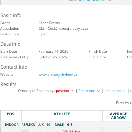
Basic info
Grade
Other Events
Association
CLS - Český lukostřelecký svaz
Restrictions
Open
Date info
Start Date
February 14, 2026
Finish Date
Fe
Preliminary Entry
October 26, 2025
Final Entry
Fe
Contact info
Website
www.archery-litvinov.cz
Results
Order qualification by :
position
|
first name
|
last name
|
Filter by 
POS.
ATHLETE
AVERAGE
ARROW
INDOOR - REFLEXNÍ LUK - 60+ - MALE - H18