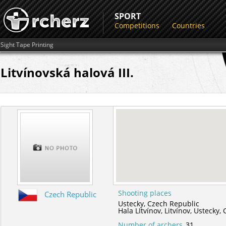
SPORT
Competitions
Countries
Sight Tape Printing
Litvínovská halová III.
Shooting places
Czech Republic
Ustecky,
Czech Republic
Hala LItvínov,
Litvínov,
Ustecky,
Number of archers
31