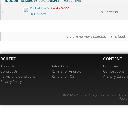
INDOOR - KLADKOVÝ LUK - DOSPĚLÍ - MALE - H18
Michal Košťál
(4A) Základ
1
8.9 after 60
LK Litvínov
There are no more statuses in this feed.
RCHERZ
CONTENT
About Us
Advertising
Countries
Contact Us
Rcherz for Android
Competitions
Terms and Conditions
Rcherz for iOS
Archery Calcula
Privacy Policy
© 2026 Rcherz. All rights reserved. For 
Power