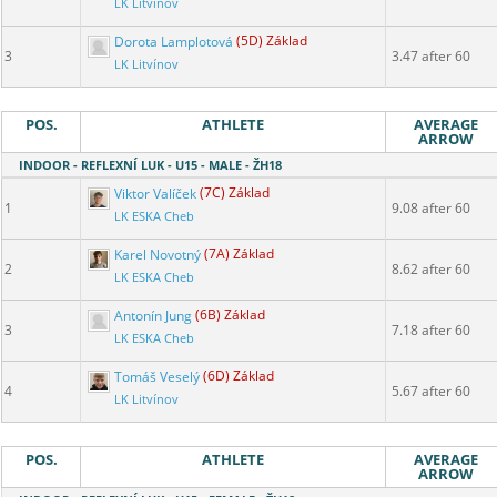
LK Litvínov
Dorota Lamplotová
(5D) Základ
3
3.47 after 60
LK Litvínov
POS.
ATHLETE
AVERAGE
ARROW
INDOOR - REFLEXNÍ LUK - U15 - MALE - ŽH18
Viktor Valíček
(7C) Základ
1
9.08 after 60
LK ESKA Cheb
Karel Novotný
(7A) Základ
2
8.62 after 60
LK ESKA Cheb
Antonín Jung
(6B) Základ
3
7.18 after 60
LK ESKA Cheb
Tomáš Veselý
(6D) Základ
4
5.67 after 60
LK Litvínov
POS.
ATHLETE
AVERAGE
ARROW