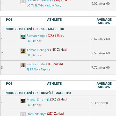
František Lněnička
(3B) Základ
1
9.02 after 60
LO TJ SLAVIA Karlovy Vary
POS.
ATHLETE
AVERAGE
ARROW
INDOOR - REFLEXNÍ LUK - 50+ - MALE - H18
Roman Klepač
(2A) Základ
1
8.62 after 60
LK Litvínov
Tomáš Belinger
(1B) Základ
2
8.58 after 60
LK Litvínov
Václav Košťál
(1D) Základ
3
7.72 after 60
TJ ZP Nola Teplice
POS.
ATHLETE
AVERAGE
ARROW
INDOOR - REFLEXNÍ LUK - DOSPĚLÍ - MALE - H18
Michal Skramlík
(2C) Základ
1
9.3 after 60
LK Litvínov
Dominik Knytl
(2D) Základ