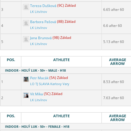
Tereza Dušková
(9C) Základ
3
6.65 after 60
LK Litvínov
Barbora Pašová
(8B) Základ
4
6.6 after 60
LK Litvínov
Jana Brunová
(9B) Základ
5
5.13 after 60
LK Litvínov
POS.
ATHLETE
AVERAGE
ARROW
INDOOR - HOLÝ LUK - 50+ - MALE - H18
Petr Macák
(5A) Základ
1
8.53 after 60
LO TJ SLAVIA Karlovy Vary
Vít Míka
(5C) Základ
2
7.63 after 60
LK Litvínov
POS.
ATHLETE
AVERAGE
ARROW
INDOOR - HOLÝ LUK - 50+ - FEMALE - H18