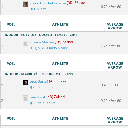
Jolana Chocholoušková
(3D) Základ
1
6.73 after 60
LK Litvínov
POS.
ATHLETE
AVERAGE
ARROW
INDOOR - HOLÝ LUK - DOSPĚLÍ - FEMALE - ŽH18
Zuzana Šťastná
(7B) Základ
1
7.25 after 60
LO TJ SLAVIA Karlovy Vary
POS.
ATHLETE
AVERAGE
ARROW
INDOOR - KLADKOVÝ LUK - 50+ - MALE - H18
Leoš Bartoš
(4C) Základ
1
9.4 after 60
TJ ZP Nola Teplice
Ivan Králik
(4B) Základ
2
9.03 after 60
TJ ZP Nola Teplice
POS.
ATHLETE
AVERAGE
ARROW