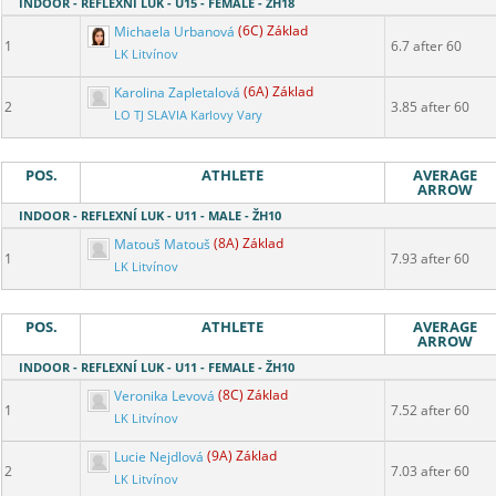
INDOOR - REFLEXNÍ LUK - U15 - FEMALE - ŽH18
Michaela Urbanová
(6C) Základ
1
6.7 after 60
LK Litvínov
Karolina Zapletalová
(6A) Základ
2
3.85 after 60
LO TJ SLAVIA Karlovy Vary
POS.
ATHLETE
AVERAGE
ARROW
INDOOR - REFLEXNÍ LUK - U11 - MALE - ŽH10
Matouš Matouš
(8A) Základ
1
7.93 after 60
LK Litvínov
POS.
ATHLETE
AVERAGE
ARROW
INDOOR - REFLEXNÍ LUK - U11 - FEMALE - ŽH10
Veronika Levová
(8C) Základ
1
7.52 after 60
LK Litvínov
Lucie Nejdlová
(9A) Základ
2
7.03 after 60
LK Litvínov