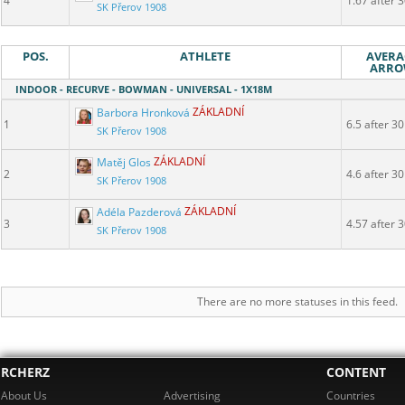
4
1.67 after 
SK Přerov 1908
POS.
ATHLETE
AVERA
ARR
INDOOR - RECURVE - BOWMAN - UNIVERSAL - 1X18M
Barbora Hronková
ZÁKLADNÍ
1
6.5 after 30
SK Přerov 1908
Matěj Glos
ZÁKLADNÍ
2
4.6 after 30
SK Přerov 1908
Adéla Pazderová
ZÁKLADNÍ
3
4.57 after 
SK Přerov 1908
There are no more statuses in this feed.
RCHERZ
CONTENT
About Us
Advertising
Countries