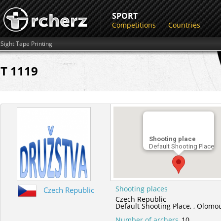
SPORT
Competitions
Countries
Sight Tape Printing
T 1119
Shooting place
Default Shooting Place
Shooting places
Czech Republic
Czech Republic
Default Shooting Place,
,
Olomou
Number of archers
10