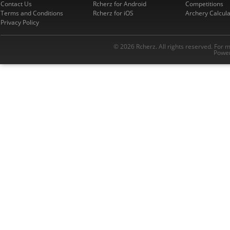
Contact Us
Rcherz for Android
Competitions
Terms and Conditions
Rcherz for iOS
Archery Calcula
Privacy Policy
© 2026 Rcherz. All rights reserved. For 
Power