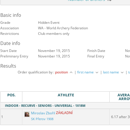
Basic info
Grade
Hidden Event
Association
WA - World Archery Federation
Restrictions
Club members only
Date info
Start Date
November 19, 2015
Finish Date
No
Preliminary Entry
November 19, 2015
Final Entry
No
Results
Order qualification by :
position
|
first name
|
last name
|
POS.
ATHLETE
AVERA
ARR
INDOOR - RECURVE - SENIORS - UNIVERSAL - 1X18M
Miroslav Zbořil
ZÁKLADNÍ
1
6.17 after 
SK Přerov 1908