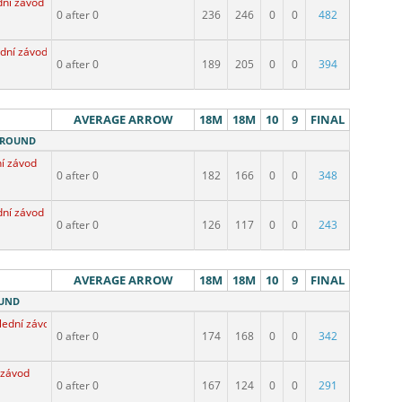
dní závod
0 after 0
236
246
0
0
482
dní závod
0 after 0
189
205
0
0
394
AVERAGE ARROW
18M
18M
10
9
FINAL
M ROUND
í závod
0 after 0
182
166
0
0
348
dní závod
0 after 0
126
117
0
0
243
AVERAGE ARROW
18M
18M
10
9
FINAL
OUND
lední závod
0 after 0
174
168
0
0
342
 závod
0 after 0
167
124
0
0
291