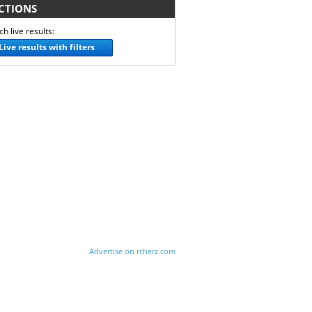
TIONS
h live results:
Live results with filters
Advertise on rcherz.com