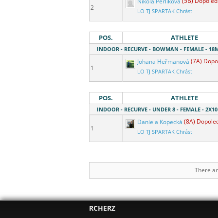
Nikola Perlíková
(5B) Dopoled
2
LO TJ SPARTAK Chrást
POS.
ATHLETE
INDOOR - RECURVE - BOWMAN - FEMALE - 1
Johana Heřmanová
(7A) Dopo
1
LO TJ SPARTAK Chrást
POS.
ATHLETE
INDOOR - RECURVE - UNDER 8 - FEMALE - 2X1
Daniela Kopecká
(8A) Dopole
1
LO TJ SPARTAK Chrást
There ar
RCHERZ