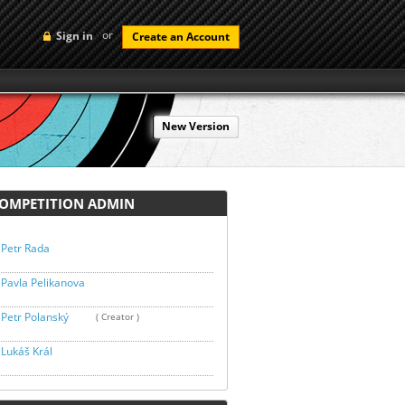
or
Sign in
Create an Account
New Version
MPETITION ADMIN
Petr Rada
Pavla Pelikanova
Petr Polanský
( Creator )
Lukáš Král