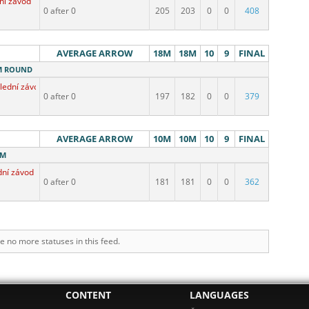
ní závod
0 after 0
205
203
0
0
408
AVERAGE ARROW
18M
18M
10
9
FINAL
8M ROUND
lední závod
0 after 0
197
182
0
0
379
AVERAGE ARROW
10M
10M
10
9
FINAL
0M
dní závod
0 after 0
181
181
0
0
362
e no more statuses in this feed.
CONTENT
LANGUAGES