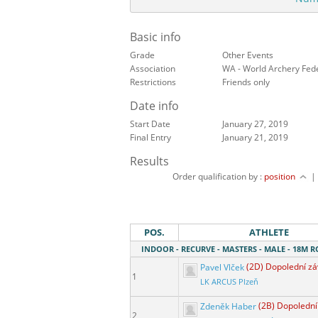
Basic info
Grade
Other Events
Association
WA - World Archery Fed
Restrictions
Friends only
Date info
Start Date
January 27, 2019
Final Entry
January 21, 2019
Results
Order qualification by :
position
POS.
ATHLETE
INDOOR - RECURVE - MASTERS - MALE - 18M 
Pavel Vlček
(2D) Dopolední z
1
LK ARCUS Plzeň
Zdeněk Haber
(2B) Dopolední
2