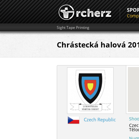
SPO
Compe
Sight Tape Printing
Chrástecká halová 20
Shoo
Czech Republic
Czec
Tělo
Numb