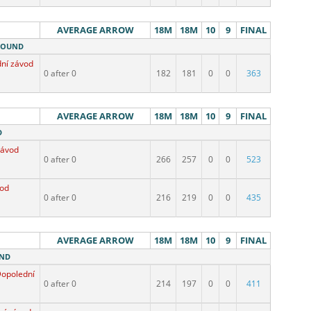
AVERAGE ARROW
18M
18M
10
9
FINAL
 ROUND
dní závod
0 after 0
182
181
0
0
363
AVERAGE ARROW
18M
18M
10
9
FINAL
D
závod
0 after 0
266
257
0
0
523
vod
0 after 0
216
219
0
0
435
AVERAGE ARROW
18M
18M
10
9
FINAL
UND
Dopolední závod
0 after 0
214
197
0
0
411