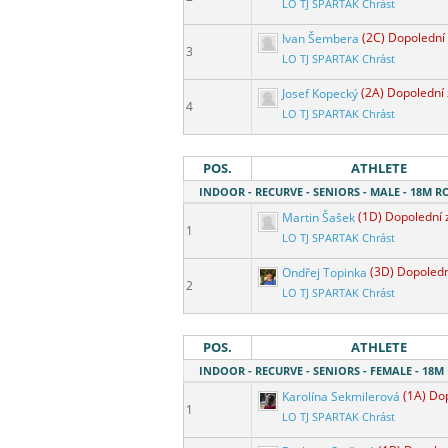
LO TJ SPARTAK Chrást
Ivan Šembera
(2C) Dopolední
3
LO TJ SPARTAK Chrást
Josef Kopecký
(2A) Dopolední
4
LO TJ SPARTAK Chrást
POS.
ATHLETE
INDOOR - RECURVE - SENIORS - MALE - 18M 
Martin Šašek
(1D) Dopolední 
1
LO TJ SPARTAK Chrást
Ondřej Topinka
(3D) Dopoledn
2
LO TJ SPARTAK Chrást
POS.
ATHLETE
INDOOR - RECURVE - SENIORS - FEMALE - 18
Karolína Sekmilerová
(1A) Do
1
LO TJ SPARTAK Chrást