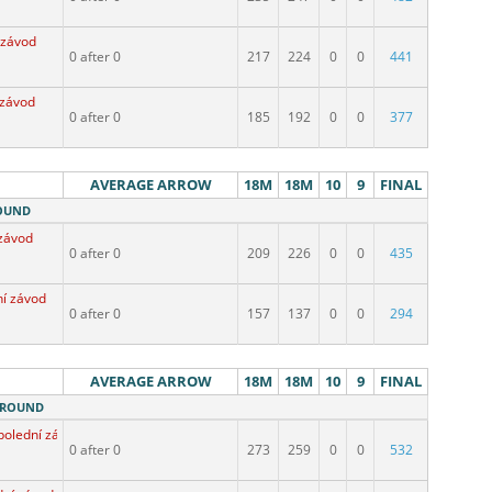
 závod
0 after 0
217
224
0
0
441
 závod
0 after 0
185
192
0
0
377
AVERAGE ARROW
18M
18M
10
9
FINAL
ROUND
závod
0 after 0
209
226
0
0
435
í závod
0 after 0
157
137
0
0
294
AVERAGE ARROW
18M
18M
10
9
FINAL
M ROUND
polední závod
0 after 0
273
259
0
0
532