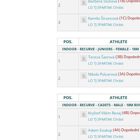
Barbora Stušová
(1B) Dopole
2
LO TJ SPARTAK Chrást
Kamila Štruncová
(1C) Dopole
3
LO TJ SPARTAK Chrást
POS.
ATHLETE
INDOOR - RECURVE - JUNIORS - FEMALE - 18
Tereza Šatrová
(3B) Dopoledn
1
LO TJ SPARTAK Chrást
Nikola Polcarová
(3A) Dopole
2
LO TJ SPARTAK Chrást
POS.
ATHLETE
INDOOR - RECURVE - CADETS - MALE - 18M R
Kryštof Vilém Revaj
(4B) Dopo
1
LO TJ SPARTAK Chrást
Adam Soukup
(4A) Dopolední
2
LO TJ SPARTAK Chrást