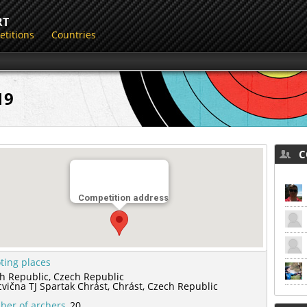
RT
titions
Countries
19
CO
Competition address
ting places
h Republic,
Czech Republic
cvična TJ Spartak Chrást,
Chrást,
Czech Republic
er of archers
20