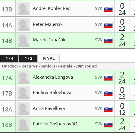
0
AC Jasov - Lukostrelecký oddiel
Andrej Kohler Rec
SVK
13B
24
Blue Arrows Viničné
0
Peter Majerčík
SVK
14A
22
2
TJ Slávia UVL Košice
Marek Dubašák
SVK
14B
24
Blue Arrows Viničné
1 / 4
1 / 2
FINAL
Outdoor - Recurve - Seniors - Female - 70m round
2
Alexandra Longová
SVK
17A
24
0
VŠC Dukla Banská Bystrica
Paulina Baloghova
SVK
17B
23
Blue Arrows Viničné
0
Anna Pavellová
SVK
18A
12
2
Liptovský školský lukostrelecký klub
Patricia GašparcováOL
SVK
18B
24
LK Perún