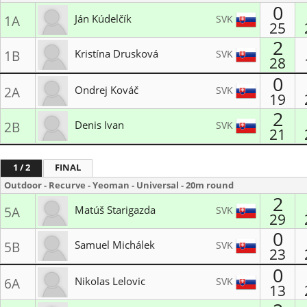
0
Ján Kúdelčík
SVK
1A
25
2
LK Reflex Žilina
Kristína Drusková
SVK
1B
28
LK Reflex Žilina
0
Ondrej Kováč
SVK
2A
19
2
Blue Arrows Viničné
Denis Ivan
SVK
2B
21
LK Lukostreľba Svit
1 / 2
FINAL
Outdoor - Recurve - Yeoman - Universal - 20m round
2
Matúš Starigazda
SVK
5A
29
0
MŠK Kežmarok
Samuel Michálek
SVK
5B
23
Lukostrelecký klub Žilina
0
Nikolas Lelovic
SVK
6A
13
Lukostrelecký klub Suchá nad Parnou