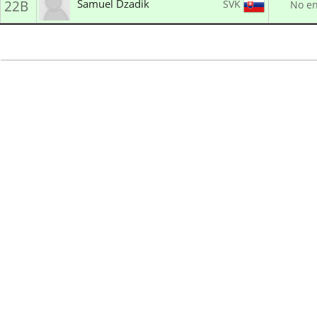
Samuel Dzadik
SVK
22B
No en
LK Lukostreľba Svit