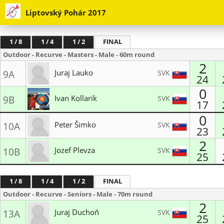
Liptovský Pohár 2017
1 / 8
1 / 4
1 / 2
FINAL
Outdoor - Recurve - Masters - Male - 60m round
2
Juraj Lauko
SVK
9A
24
0
Slávia Archery Bratislava
Ivan Kollarik
SVK
9B
17
LK Perún
0
Peter Šimko
SVK
10A
23
2
Slávia Archery Bratislava
Jozef Plevza
SVK
10B
25
Lukostrelecký klub Suchá nad Parnou
1 / 8
1 / 4
1 / 2
FINAL
Outdoor - Recurve - Seniors - Male - 70m round
2
Juraj Duchoň
SVK
13A
25