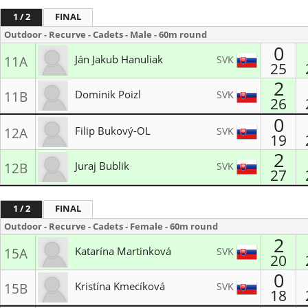
1 / 2
FINAL
Outdoor - Recurve - Cadets - Male - 60m round
0
Ján Jakub Hanuliak
SVK
11A
25
2
LK Reflex Žilina
Dominik Poizl
SVK
11B
26
Blue Arrows Viničné
0
Filip Bukový-OL
SVK
12A
19
2
Lukostrelec BB
Juraj Bublik
SVK
12B
27
MŠK Kežmarok
1 / 2
FINAL
Outdoor - Recurve - Cadets - Female - 60m round
2
Katarína Martinková
SVK
15A
20
0
Spišský lukostrelecký klub
Kristína Kmecíková
SVK
15B
18