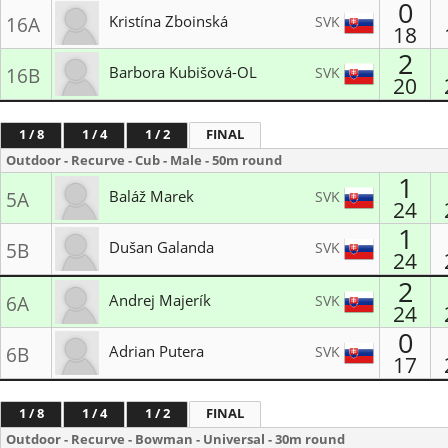
LK Reflex Žilina
0
Kristína Zboinská
SVK
16A
18
2
MŠK Kežmarok
Barbora Kubišová-OL
SVK
16B
20
Lukostrelec BB
1 / 8
1 / 4
1 / 2
FINAL
Outdoor - Recurve - Cub - Male - 50m round
1
Baláž Marek
SVK
5A
24
1
Liptovský školský lukostrelecký klub
Dušan Galanda
SVK
5B
24
Slávia Archery Bratislava
2
Andrej Majerík
SVK
6A
24
0
Liptovský školský lukostrelecký klub
Adrian Putera
SVK
6B
17
Lukostrelecký klub Suchá nad Parnou
1 / 8
1 / 4
1 / 2
FINAL
Outdoor - Recurve - Bowman - Universal - 30m round