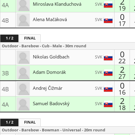
2
Miroslava Klanduchová
SVK
4A
19
0
Lukostrelecký klub Žilina
Alena Mačáková
SVK
4B
17
MŠK Kežmarok
1 / 2
FINAL
Outdoor - Barebow - Cub - Male - 30m round
0
Nikolas Goldbach
SVK
22
2
LK Lukostreľba Svit
Adam Domorák
SVK
3B
27
Lukostrelecký klub Bratislava
0
Andrej Čižmár
SVK
4B
16
2
Lukostrelecký klub Bratislava
Samuel Badovský
SVK
4A
18
MŠK Kežmarok
1 / 2
FINAL
Outdoor - Barebow - Bowman - Universal - 20m round