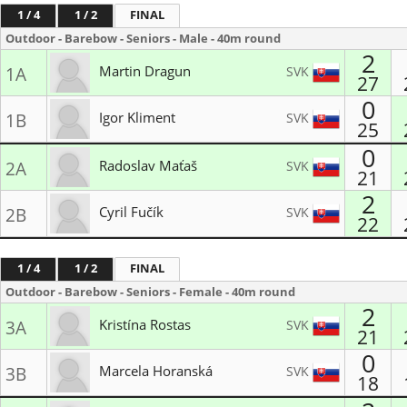
1 / 4
1 / 2
FINAL
Outdoor - Barebow - Seniors - Male - 40m round
2
Martin Dragun
SVK
1A
27
0
Lukostrelecký a paintb. klub ELÁN
Igor Kliment
SVK
1B
25
Lukostrelec BB
0
Radoslav Maťaš
SVK
2A
21
2
MŠK Kežmarok
Cyril Fučík
SVK
2B
22
LK Veľké Zálužie
1 / 4
1 / 2
FINAL
Outdoor - Barebow - Seniors - Female - 40m round
2
Kristína Rostas
SVK
3A
21
0
Lukostrelecký klub Bratislava
Marcela Horanská
SVK
3B
18
MŠK Kežmarok