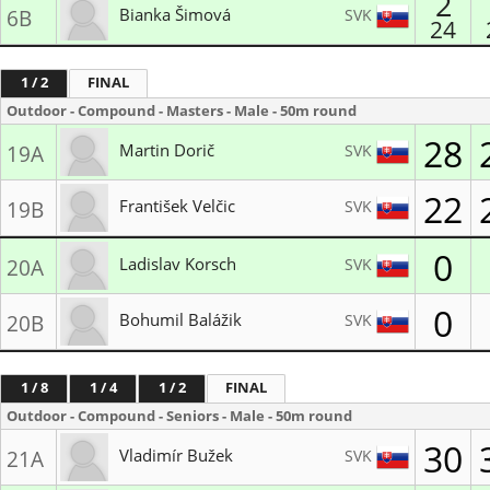
2
Bianka Šimová
SVK
6B
24
MŠK Kežmarok
1 / 2
FINAL
Outdoor - Compound - Masters - Male - 50m round
28
Martin Dorič
SVK
19A
MŠK Kežmarok
22
František Velčic
SVK
19B
LK Veľké Zálužie
0
Ladislav Korsch
SVK
20A
MŠK Kežmarok
0
Bohumil Balážik
SVK
20B
Liptovský školský lukostrelecký klub
1 / 8
1 / 4
1 / 2
FINAL
Outdoor - Compound - Seniors - Male - 50m round
30
Vladimír Bužek
SVK
21A