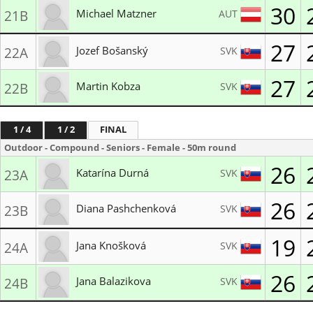
Blue Arrows Viničné
30
Michael Matzner
AUT
21B
27
Jozef Bošanský
SVK
22A
LK Hubert Arrows
27
Martin Kobza
SVK
22B
MŠK Kežmarok
1 / 4
1 / 2
FINAL
Outdoor - Compound - Seniors - Female - 50m round
26
Katarína Durná
SVK
23A
Liptovský školský lukostrelecký klub
26
Diana Pashchenková
SVK
23B
MŠK Kežmarok
19
Jana Knošková
SVK
24A
Lukostrelecký klub Senica
26
Jana Balazikova
SVK
24B
Liptovský školský lukostrelecký klub