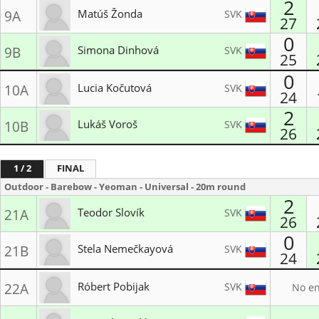
2
Matúš Žonda
SVK
9A
27
0
LK Lukostreľba Svit
Simona Dinhová
SVK
9B
25
MŠK Kežmarok
0
Lucia Kočutová
SVK
10A
24
2
LK Reflex Žilina
Lukáš Voroš
SVK
10B
26
Lukostrelecký klub Bratislava
1 / 2
FINAL
Outdoor - Barebow - Yeoman - Universal - 20m round
2
Teodor Slovík
SVK
21A
26
0
MŠK Kežmarok
Stela Nemečkayová
SVK
21B
24
Lukostrelecký klub Bratislava
Róbert Pobijak
SVK
22A
No en
LK Lukostreľba Svit