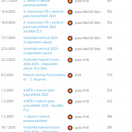
29.11.2025
2. závod v halové
301
para H18
paralukostřelbě
16.8.2025
4. mistrovství ČR v terčové
352
para WA720 50m
para lukostřelbě 2025
16.8.2025
4. mistrovství ČR v terčové
352
para WA720 50m
para lukostřelbě 2025 -
Soutěže ČLS
13.7.2025
Vodolská terčová 2025 -
307
para WA720 50m
3.odpolední závod
22.6.2025
Vodolská terčová 2025 -
338
para WA720 50m
2.odpolední závod
22.3.2025
Vodolská halová V.kolo
396
para H18
2024-2025 - Odpolední
závod 18 a 25m
8.3.2025
Halové závody Pod Juliskou
310
H18
IV. - 2. skupina
1.3.2025
4.MČR v halové para
322
para H18
lukostřelbě 2025
1.3.2025
4.MČR v halové para
322
para H18
lukostřelbě 2025 - Soutěže
ČLS
1.2.2025
1. závod v halové
366
para H18
paralukostřelbě
18.1.2025
Vodolská halová III.kolo
285
para H18
2024-2025 - Odpolední