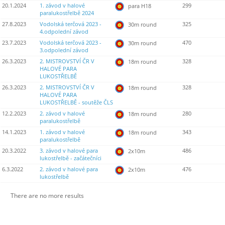
20.1.2024
1. závod v halové
299
para H18
paralukostřelbě 2024
27.8.2023
Vodolská terčová 2023 -
325
30m round
4.odpolední závod
23.7.2023
Vodolská terčová 2023 -
470
30m round
3.odpolední závod
26.3.2023
2. MISTROVSTVÍ ČR V
328
18m round
HALOVÉ PARA
LUKOSTŘELBĚ
26.3.2023
2. MISTROVSTVÍ ČR V
328
18m round
HALOVÉ PARA
LUKOSTŘELBĚ - soutěže ČLS
12.2.2023
2. závod v halové
280
18m round
paralukostřelbě
14.1.2023
1. závod v halové
343
18m round
paralukostřelbě
20.3.2022
3. závod v halové para
486
2x10m
lukostřelbě - začátečníci
6.3.2022
2. závod v halové para
476
2x10m
lukostřelbě
There are no more results