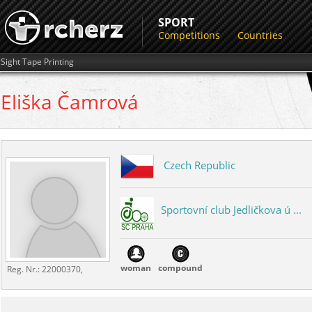
SPORT
Competitions
Countries
Sight Tape Printing
Eliška
Čamrová
Czech Republic
Sportovní club Jedličkova ú ...
woman
compound
Reg. Nr.:
22000370,