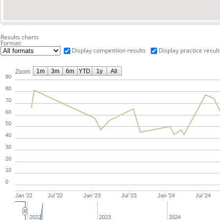
Results charts
Format:
Display competition results
Display practice result
1m
3m
6m
YTD
1y
All
Zoom
90
80
70
60
50
40
30
20
10
0
Jan '22
Jul '22
Jan '23
Jul '23
Jan '24
Jul '24
2022
2023
2024