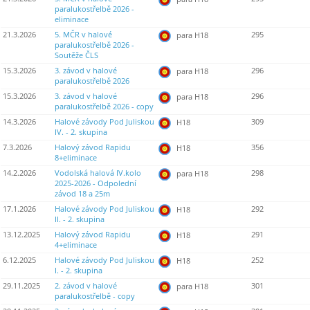
paralukostřelbě 2026 -
eliminace
21.3.2026
5. MČR v halové
295
para H18
paralukostřelbě 2026 -
Soutěže ČLS
15.3.2026
3. závod v halové
296
para H18
paralukostřelbě 2026
15.3.2026
3. závod v halové
296
para H18
paralukostřelbě 2026 - copy
14.3.2026
Halové závody Pod Juliskou
309
H18
IV. - 2. skupina
7.3.2026
Halový závod Rapidu
356
H18
8+eliminace
14.2.2026
Vodolská halová IV.kolo
298
para H18
2025-2026 - Odpolední
závod 18 a 25m
17.1.2026
Halové závody Pod Juliskou
292
H18
II. - 2. skupina
13.12.2025
Halový závod Rapidu
291
H18
4+eliminace
6.12.2025
Halové závody Pod Juliskou
252
H18
I. - 2. skupina
29.11.2025
2. závod v halové
301
para H18
paralukostřelbě - copy