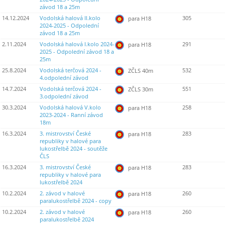
závod 18 a 25m
14.12.2024
Vodolská halová II.kolo
305
para H18
2024-2025 - Odpolední
závod 18 a 25m
2.11.2024
Vodolská halová I.kolo 2024-
291
para H18
2025 - Odpolední závod 18 a
25m
25.8.2024
Vodolská terčová 2024 -
532
ZČLS 40m
4.odpolední závod
14.7.2024
Vodolská terčová 2024 -
551
ZČLS 30m
3.odpolední závod
30.3.2024
Vodolská halová V.kolo
258
para H18
2023-2024 - Ranní závod
18m
16.3.2024
3. mistrovství České
283
para H18
republiky v halové para
lukostřelbě 2024 - soutěže
ČLS
16.3.2024
3. mistrovství České
283
para H18
republiky v halové para
lukostřelbě 2024
10.2.2024
2. závod v halové
260
para H18
paralukostřelbě 2024 - copy
10.2.2024
2. závod v halové
260
para H18
paralukostřelbě 2024