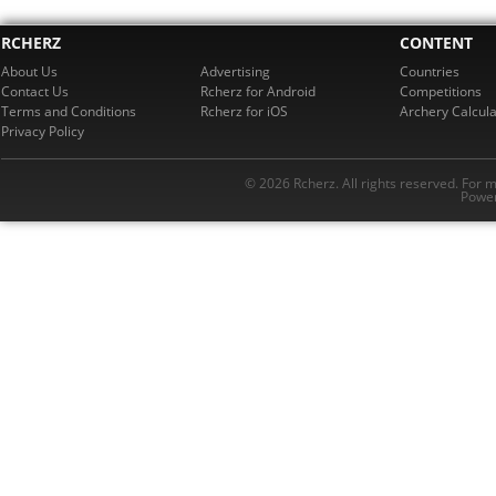
RCHERZ
CONTENT
About Us
Advertising
Countries
Contact Us
Rcherz for Android
Competitions
Terms and Conditions
Rcherz for iOS
Archery Calcula
Privacy Policy
© 2026 Rcherz. All rights reserved. For 
Power