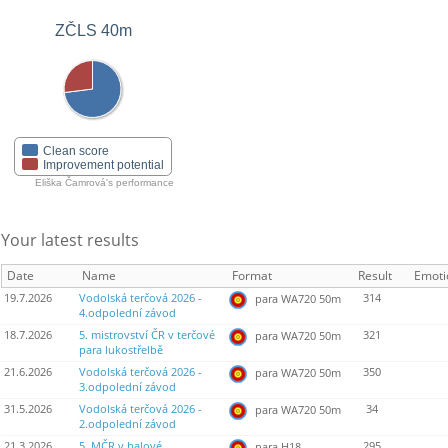
ZČLS 40m
Clean score
Improvement potential
Eliška Čamrová's performance
Your latest results
Date
Name
Format
Result
Emoti
19.7.2026
Vodolská terčová 2026 -
314
para WA720 50m
4.odpolední závod
18.7.2026
5. mistrovství ČR v terčové
321
para WA720 50m
para lukostřelbě
21.6.2026
Vodolská terčová 2026 -
350
para WA720 50m
3.odpolední závod
31.5.2026
Vodolská terčová 2026 -
34
para WA720 50m
2.odpolední závod
21.3.2026
5. MČR v halové
295
para H18