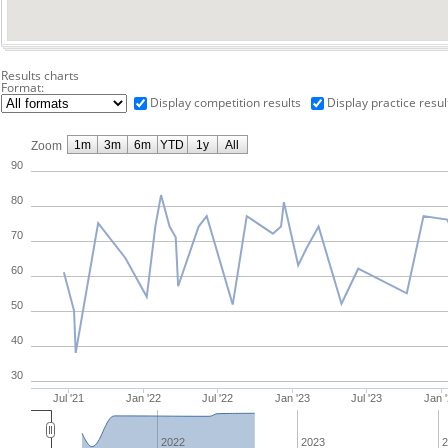
Results charts
Format:
Display competition results
Display practice resul
1m
3m
6m
YTD
1y
All
Zoom
90
80
70
60
50
40
30
Jul '21
Jan '22
Jul '22
Jan '23
Jul '23
Jan 
2022
2023