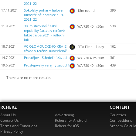
2021–22
17.11.2021
Sokolský pohár v halové
390
18m round
lukostřelbě Kostelec n. H.
2021–22
11.9.2021
30. mistrovství České
538
WA 720 40m 30m
republiky žactva v terčové
lukostřelbě 2021 - reflexní
luk
18.7.2021
VC OLOMOUCKÉHO KRAJE
162
FITA Field - 1 day
závod v terénní lukostřelbě
14.7.2021
Prostějov - Středeční závod
361
WA 720 40m 30m
19.6.2021
Prostějovský veřejný závod 1
439
WA 720 40m 30m
There are no more results
RCHERZ
CONTENT
About Us
Advertising
Countries
Contact Us
Rcherz for Android
Competitions
Terms and Conditions
Rcherz for iOS
Archery Calcula
Privacy Policy