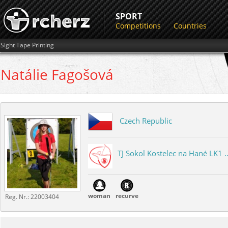
SPORT
Competitions
Countries
Sight Tape Printing
Natálie
Fagošová
Czech Republic
TJ Sokol Kostelec na Hané LK1 ..
woman
recurve
Reg. Nr.:
22003404