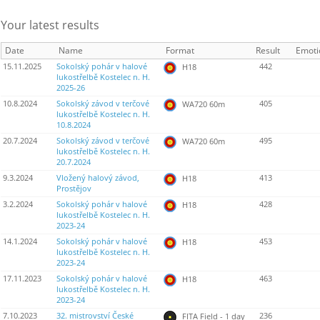
Your latest results
Date
Name
Format
Result
Emoti
15.11.2025
Sokolský pohár v halové
442
H18
lukostřelbě Kostelec n. H.
2025-26
10.8.2024
Sokolský závod v terčové
405
WA720 60m
lukostřelbě Kostelec n. H.
10.8.2024
20.7.2024
Sokolský závod v terčové
495
WA720 60m
lukostřelbě Kostelec n. H.
20.7.2024
9.3.2024
Vložený halový závod,
413
H18
Prostějov
3.2.2024
Sokolský pohár v halové
428
H18
lukostřelbě Kostelec n. H.
2023-24
14.1.2024
Sokolský pohár v halové
453
H18
lukostřelbě Kostelec n. H.
2023-24
17.11.2023
Sokolský pohár v halové
463
H18
lukostřelbě Kostelec n. H.
2023-24
7.10.2023
32. mistrovství České
236
FITA Field - 1 day