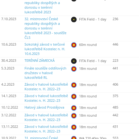
republiky dospělých a
dorostu v terénní
lukostřelbě 2023
7.10.2023
32. mistrovství České
236
FITA Field - 1 day
republiky dospělých a
dorostu v terénní
lukostřelbě 2023 - soutěže
ČLS
10.6.2023
Sokolský závod v terčové
446
60m round
lukostřelbě Kostelec n. H.
10.6.2023
30.4.2023
TERÉNNÍ ZÁMECKÁ
223
FITA Field - 1 day
5.3.2023
Finále soutěže oddílových
441
18m round
družstev v halové
lukostřelbě RL
4.2.2023
Závod v halové lukostřelbě
406
18m round
Kostelec n. H. 2022–23
14.1.2023
Závod v halové lukostřelbě
375
18m round
Kostelec n. H. 2022–23
10.12.2022
Halový závod Prostějova
485
18m round
3.12.2022
Závod v halové lukostřelbě
442
18m round
Kostelec n. H. 2022–23
13.11.2022
Závod v halové lukostřelbě
431
18m round
Kostelec n. H. 2022–23
10.9.2022
31. mistrovství České
553
WA 720 40m 30m