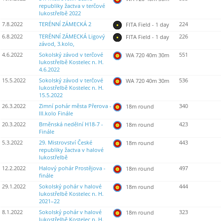
republiky žactva v terčové
lukostřelbě 2022
7.8.2022
TERÉNNÍ ZÁMECKÁ 2
224
FITA Field - 1 day
6.8.2022
TERÉNNÍ ZÁMECKÁ Ligový
226
FITA Field - 1 day
závod, 3.kolo,
4.6.2022
Sokolský závod v terčové
551
WA 720 40m 30m
lukostřelbě Kostelec n. H.
4.6.2022
15.5.2022
Sokolský závod v terčové
536
WA 720 40m 30m
lukostřelbě Kostelec n. H.
15.5.2022
26.3.2022
Zimní pohár města Přerova -
340
18m round
III.kolo Finále
20.3.2022
Brněnská nedělní H18-7 -
423
18m round
Finále
5.3.2022
29. Mistrovství České
443
18m round
republiky žactva v halové
lukostřelbě
12.2.2022
Halový pohár Prostějova -
497
18m round
finále
29.1.2022
Sokolský pohár v halové
444
18m round
lukostřelbě Kostelec n. H.
2021–22
8.1.2022
Sokolský pohár v halové
323
18m round
lukostřelbě Kostelec n. H.