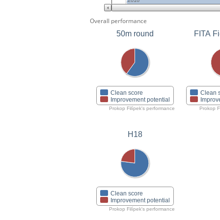
2018
Overall performance
50m round
FITA Fi
Clean score
Clean 
Improvement potential
Improv
Prokop Filípek's performance
Prokop F
H18
Clean score
Improvement potential
Prokop Filípek's performance