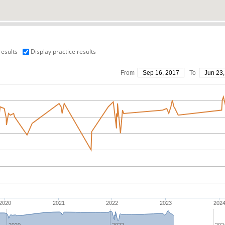
results
Display practice results
From
Sep 16, 2017
To
Jun 23,
2020
2021
2022
2023
202