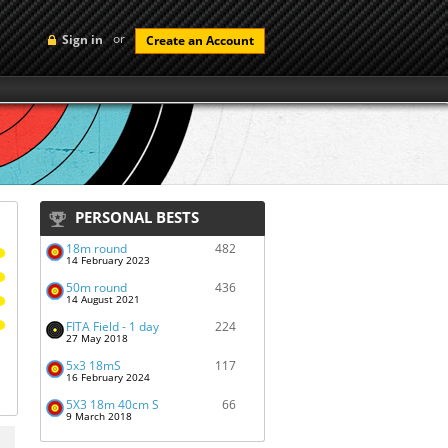
or
Sign in
Create an Account
PERSONAL BESTS
18m round
482
14 February 2023
50m round
436
14 August 2021
FITA Field - 1 day
224
27 May 2018
5x3 18mS
117
16 February 2024
5X3 18m 40cm S
66
9 March 2018