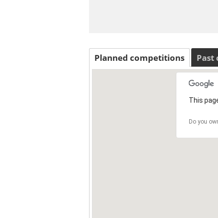
Planned competitions
Past
This page
Do you own