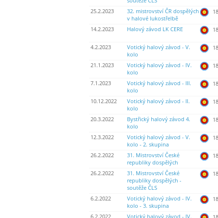
soutěže ČLS
25.2.2023
32. mistrovství ČR dospělých
18
v halové lukostřelbě
14.2.2023
Halový závod LK CERE
18
4.2.2023
Votický halový závod - V.
18
kolo
21.1.2023
Votický halový závod - IV.
18
kolo
7.1.2023
Votický halový závod - III.
18
kolo
10.12.2022
Votický halový závod - II.
18
kolo
20.3.2022
Bystřický halový závod 4.
18
kolo
12.3.2022
Votický halový závod - V.
18
kolo - 2. skupina
26.2.2022
31. Mistrovství České
18
republiky dospělých
26.2.2022
31. Mistrovství České
18
republiky dospělých -
soutěže ČLS
6.2.2022
Votický halový závod - IV.
18
kolo - 3. skupina
6.2.2022
Votický halový závod - IV.
18