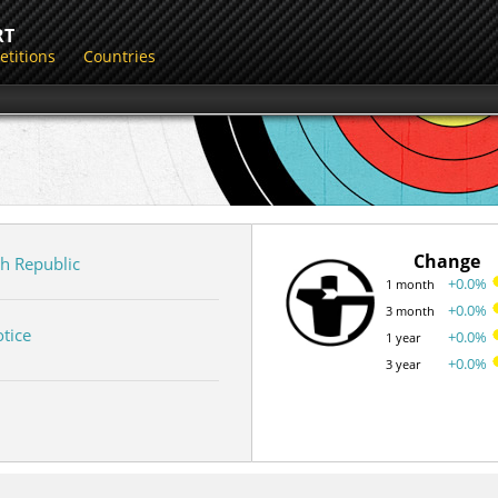
RT
titions
Countries
Change
h Republic
+0.0%
1 month
+0.0%
3 month
tice
+0.0%
1 year
+0.0%
3 year