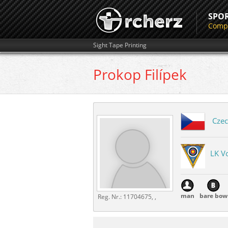
SPO
Compe
Sight Tape Printing
Prokop
Filípek
Czec
LK Vo
man
bare bow
Reg. Nr.:
11704675, ,