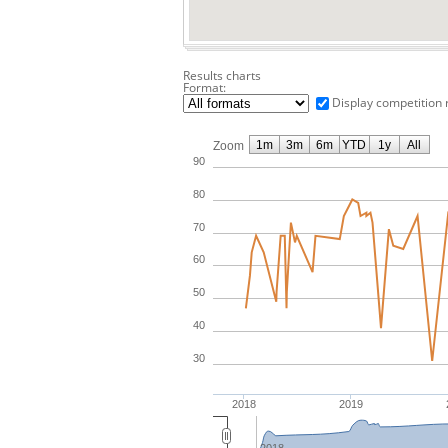
Results charts
Format:
Display competition 
1m
3m
6m
YTD
1y
All
Zoom
90
80
70
60
50
40
30
2018
2019