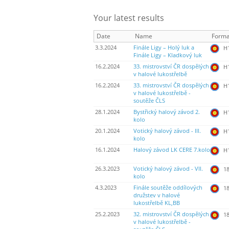
Your latest results
Date
Name
Forma
3.3.2024
Finále Ligy – Holý luk a
H
Finále Ligy – Kladkový luk
16.2.2024
33. mistrovství ČR dospělých
H
v halové lukostřelbě
16.2.2024
33. mistrovství ČR dospělých
H
v halové lukostřelbě -
soutěže ČLS
28.1.2024
Bystřický halový závod 2.
H
kolo
20.1.2024
Votický halový závod - III.
H
kolo
16.1.2024
Halový závod LK CERE 7.kolo
H
26.3.2023
Votický halový závod - VII.
18
kolo
4.3.2023
Finále soutěže oddílových
18
družstev v halové
lukostřelbě KL,BB
25.2.2023
32. mistrovství ČR dospělých
18
v halové lukostřelbě -