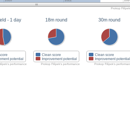
2020
2022
202
Prokop Filípek
eld - 1 day
18m round
30m round
score
Clean score
Clean score
ement potential
Improvement potential
Improvement potentia
ilípek's performance
Prokop Filípek's performance
Prokop Filípek's performa