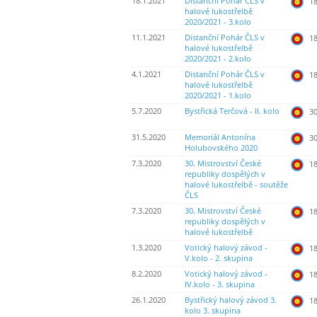
18.1.2021
Distanční Pohár ČLS v
18
halové lukostřelbě
2020/2021 - 3.kolo
11.1.2021
Distanční Pohár ČLS v
18
halové lukostřelbě
2020/2021 - 2.kolo
4.1.2021
Distanční Pohár ČLS v
18
halové lukostřelbě
2020/2021 - 1.kolo
5.7.2020
Bystřická Terčová - II. kolo
30
31.5.2020
Memoriál Antonína
30
Holubovského 2020
7.3.2020
30. Mistrovství České
18
republiky dospělých v
halové lukostřelbě - soutěže
ČLS
7.3.2020
30. Mistrovství České
18
republiky dospělých v
halové lukostřelbě
1.3.2020
Votický halový závod -
18
V.kolo - 2. skupina
8.2.2020
Votický halový závod -
18
IV.kolo - 3. skupina
26.1.2020
Bystřický halový závod 3.
18
kolo 3. skupina