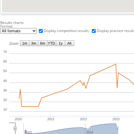
Results charts
Format:
Display competition results
Display practice result
1m
3m
6m
YTD
1y
All
Zoom
70
60
50
40
30
20
10
2020
2021
2022
2023
2020
2022