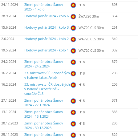
24.11.2024
Zimní pohár obce Šanov
393
H18
2025 - 1.kolo
28.9.2024
Hodový pohár 2024 - kolo 6.
354
ŽWA720 30m
15.6.2024
Hodový pohár 2024 - kolo 3.
261
WA720 CLS 30m
2.6.2024
Hodový pohár 2024 - kolo 2.
349
WA720 CLS 30m
19.5.2024
Hodový pohár 2024 - kolo 1
332
WA720 CLS 30m
24.2.2024
Zimní pohár obce Šanov
379
H18
2024 - 24.2.2024
16.2.2024
33. mistrovství ČR dospělých
206
H18
v halové lukostřelbě
16.2.2024
33. mistrovství ČR dospělých
206
H18
v halové lukostřelbě -
soutěže ČLS
27.1.2024
Zimní pohár obce Šanov
371
H18
2024 - 27.1.2024
13.1.2024
Zimní pohár obce Šanov
366
H18
2024 - 13.1.2024
30.12.2023
Zimní pohár obce Šanov
286
H18
2024 - 30.12.2023
25.11.2023
Zimní pohár obce Šanov
329
H18