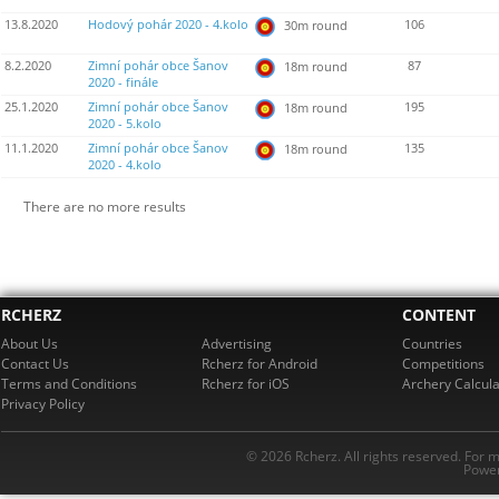
13.8.2020
Hodový pohár 2020 - 4.kolo
106
30m round
8.2.2020
Zimní pohár obce Šanov
87
18m round
2020 - finále
25.1.2020
Zimní pohár obce Šanov
195
18m round
2020 - 5.kolo
11.1.2020
Zimní pohár obce Šanov
135
18m round
2020 - 4.kolo
There are no more results
RCHERZ
CONTENT
About Us
Advertising
Countries
Contact Us
Rcherz for Android
Competitions
Terms and Conditions
Rcherz for iOS
Archery Calcula
Privacy Policy
© 2026 Rcherz. All rights reserved. For 
Power