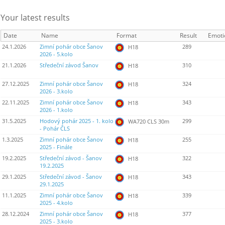
Your latest results
Date
Name
Format
Result
Emoti
24.1.2026
Zimní pohár obce Šanov
289
H18
2026 - 5.kolo
21.1.2026
Středeční závod Šanov
310
H18
27.12.2025
Zimní pohár obce Šanov
324
H18
2026 - 3.kolo
22.11.2025
Zimní pohár obce Šanov
343
H18
2026 - 1.kolo
31.5.2025
Hodový pohár 2025 - 1. kolo
299
WA720 CLS 30m
- Pohár ČLS
1.3.2025
Zimní pohár obce Šanov
255
H18
2025 - Finále
19.2.2025
Středeční závod - Šanov
322
H18
19.2.2025
29.1.2025
Středeční závod - Šanov
343
H18
29.1.2025
11.1.2025
Zimní pohár obce Šanov
339
H18
2025 - 4.kolo
28.12.2024
Zimní pohár obce Šanov
377
H18
2025 - 3.kolo