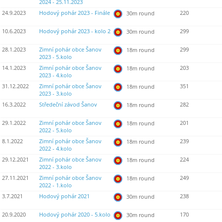
2024 - 25.11.2023
24.9.2023
Hodový pohár 2023 - Finále
220
30m round
10.6.2023
Hodový pohár 2023 - kolo 2
299
30m round
28.1.2023
Zimní pohár obce Šanov
299
18m round
2023 - 5.kolo
14.1.2023
Zimní pohár obce Šanov
203
18m round
2023 - 4.kolo
31.12.2022
Zimní pohár obce Šanov
351
18m round
2023 - 3.kolo
16.3.2022
Středeční závod Šanov
282
18m round
29.1.2022
Zimní pohár obce Šanov
201
18m round
2022 - 5.kolo
8.1.2022
Zimní pohár obce Šanov
239
18m round
2022 - 4.kolo
29.12.2021
Zimní pohár obce Šanov
224
18m round
2022 - 3.kolo
27.11.2021
Zimní pohár obce Šanov
249
18m round
2022 - 1.kolo
3.7.2021
Hodový pohár 2021
238
30m round
20.9.2020
Hodový pohár 2020 - 5.kolo
170
30m round