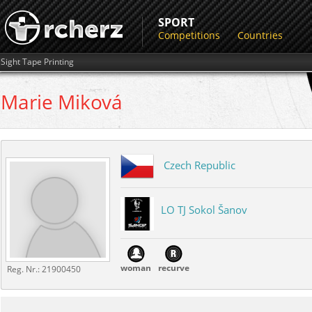
SPORT
Competitions
Countries
Sight Tape Printing
Marie
Miková
Czech Republic
LO TJ Sokol Šanov
woman
recurve
Reg. Nr.:
21900450