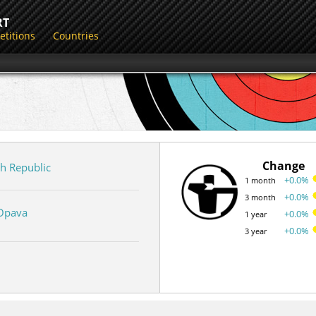
RT
titions
Countries
Change
h Republic
+0.0%
1 month
+0.0%
3 month
Opava
+0.0%
1 year
+0.0%
3 year