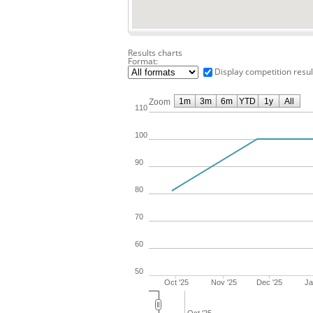
Results charts
Format:
Display competition resul
1m
3m
6m
YTD
1y
All
Zoom
110
100
90
80
70
60
50
Oct '25
Nov '25
Dec '25
Ja