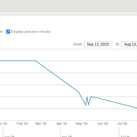
ts
Display practice results
From
Sep 12, 2025
To
Aug 10
n '26
Feb '26
Mar '26
Apr '26
May '26
Jun '26
Jul '26