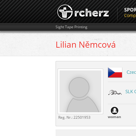
SPO
Compe
Sight Tape Printing
Lilian
Němcová
Czec
SLK 
woman
Reg. Nr.:
22501953