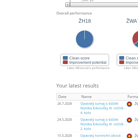
Oct '25
Overall performance
ŽH18
ŽWA
Clean score
Clean 
Improvement potential
Improv
Lilian Němcová's performance
Lilian Ně
Your latest results
Date
Name
Forma
26.7.2026
Opavský turnaj o bůček
ŽW
řezníka Krkovičky III. ročník -
4. kolo
24.5.2026
Opavský turnaj o bůček
ŽW
řezníka Krkovičky III. ročník -
2. kolo
15.5.2026
Opavský kontrolní závod
ŽW