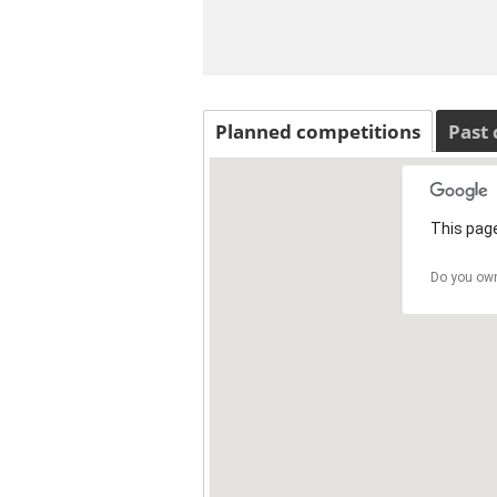
Planned competitions
Past
This page
Do you own