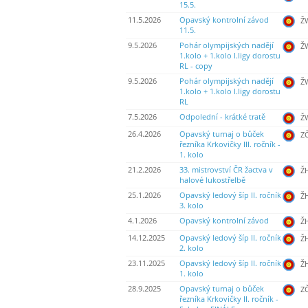
15.5.
11.5.2026
Opavský kontrolní závod
ŽW
11.5.
9.5.2026
Pohár olympijských nadějí
ŽW
1.kolo + 1.kolo I.ligy dorostu
RL - copy
9.5.2026
Pohár olympijských nadějí
ŽW
1.kolo + 1.kolo I.ligy dorostu
RL
7.5.2026
Odpolední - krátké tratě
ŽW
26.4.2026
Opavský turnaj o bůček
ZČ
řezníka Krkovičky III. ročník -
1. kolo
21.2.2026
33. mistrovství ČR žactva v
Ž
halové lukostřelbě
25.1.2026
Opavský ledový šíp II. ročník
Ž
3. kolo
4.1.2026
Opavský kontrolní závod
Ž
14.12.2025
Opavský ledový šíp II. ročník
Ž
2. kolo
23.11.2025
Opavský ledový šíp II. ročník
Ž
1. kolo
28.9.2025
Opavský turnaj o bůček
ZČ
řezníka Krkovičky II. ročník -