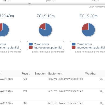
Jan '26
Apr '26
Jul '26
Lilian Němcová'
720 40m
ZČLS 10m
ZČLS 20m
score
Clean score
Clean score
ement potential
Improvement potential
Improvement potentia
mcová's performance
Lilian Němcová's performance
Lilian Němcová's performa
t
Result
Emotion
Equipment
Weather
432
Recurve , No arrows specified
A720 40m
494
Recurve , No arrows specified
A720 40m
506
Recurve , No arrows specified
A720 40m