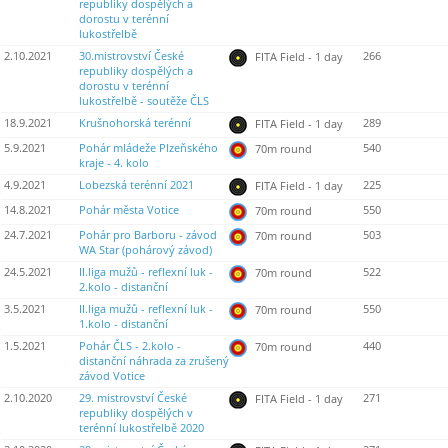
republiky dospělých a
dorostu v terénní
lukostřelbě
2.10.2021
30.mistrovství České
266
FITA Field - 1 day
republiky dospělých a
dorostu v terénní
lukostřelbě - soutěže ČLS
18.9.2021
Krušnohorská terénní
289
FITA Field - 1 day
5.9.2021
Pohár mládeže Plzeňského
540
70m round
kraje - 4. kolo
4.9.2021
Lobezská terénní 2021
225
FITA Field - 1 day
14.8.2021
Pohár města Votice
550
70m round
24.7.2021
Pohár pro Barboru - závod
503
70m round
WA Star (pohárový závod)
24.5.2021
II.liga mužů - reflexní luk -
522
70m round
2.kolo - distanční
3.5.2021
II.liga mužů - reflexní luk -
550
70m round
1.kolo - distanční
1.5.2021
Pohár ČLS - 2.kolo -
440
70m round
distanční náhrada za zrušený
závod Votice
2.10.2020
29. mistrovství České
271
FITA Field - 1 day
republiky dospělých v
terénní lukostřelbě 2020