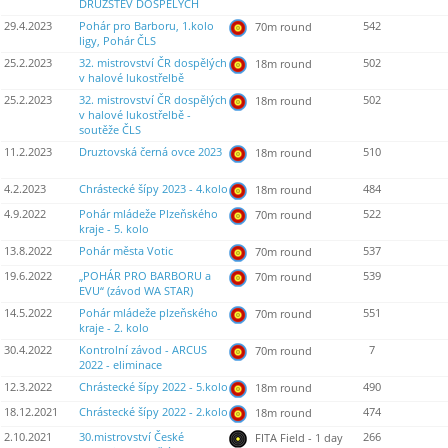
DRUŽSTEV DOSPĚLÝCH
29.4.2023
Pohár pro Barboru, 1.kolo
542
70m round
ligy, Pohár ČLS
25.2.2023
32. mistrovství ČR dospělých
502
18m round
v halové lukostřelbě
25.2.2023
32. mistrovství ČR dospělých
502
18m round
v halové lukostřelbě -
soutěže ČLS
11.2.2023
Druztovská černá ovce 2023
510
18m round
4.2.2023
Chrástecké šípy 2023 - 4.kolo
484
18m round
4.9.2022
Pohár mládeže Plzeňského
522
70m round
kraje - 5. kolo
13.8.2022
Pohár města Votic
537
70m round
19.6.2022
„POHÁR PRO BARBORU a
539
70m round
EVU“ (závod WA STAR)
14.5.2022
Pohár mládeže plzeňského
551
70m round
kraje - 2. kolo
30.4.2022
Kontrolní závod - ARCUS
7
70m round
2022 - eliminace
12.3.2022
Chrástecké šípy 2022 - 5.kolo
490
18m round
18.12.2021
Chrástecké šípy 2022 - 2.kolo
474
18m round
2.10.2021
30.mistrovství České
266
FITA Field - 1 day