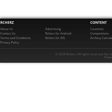
RCHERZ
CONTENT
About Us
Advertising
Countries
Contact Us
Rcherz for Android
Competitions
Terms and Conditions
Rcherz for iOS
Archery Calcula
Privacy Policy
© 2026 Rcherz. All rights reserved. For 
Power