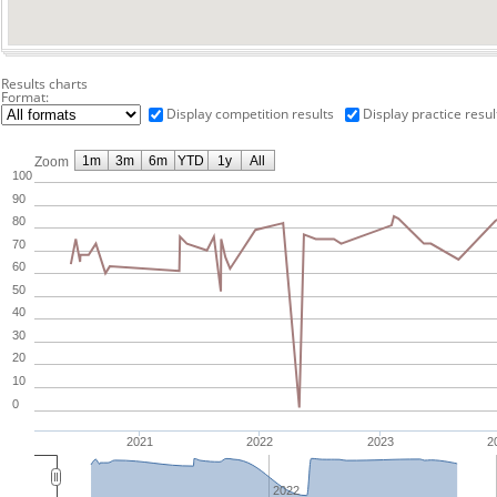
Results charts
Format:
Display competition results
Display practice resul
1m
3m
6m
YTD
1y
All
Zoom
100
90
80
70
60
50
40
30
20
10
0
2021
2022
2023
2
2022