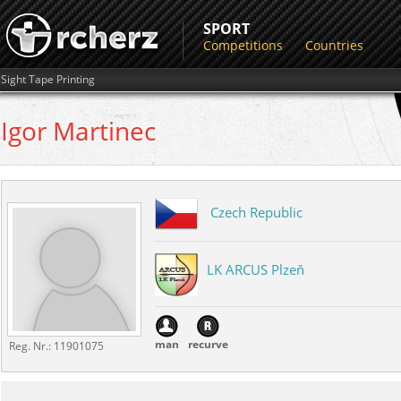
SPORT
Competitions
Countries
Sight Tape Printing
Igor
Martinec
Czech Republic
LK ARCUS Plzeň
man
recurve
Reg. Nr.:
11901075