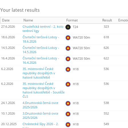
Your latest results
Date
Name
Format
Result
Emoti
27.6.2026
Chudeřická terénní - 2. kolo
323
T24
terénní ligy
18.6.2026
Čtvrteční terčová Lobzy -
618
WA720 50m
18.6.2026
14.5.2026
Čtvrteční terčová Lobzy -
626
WA720 50m
14.5.2026
16.4.2026
Čtvrteční terčová Lobzy -
622
WA720 50m
16.4.2026
6.2.2026
35. mistrovství České
536
H18
republiky dospělých v
halové lukostřelbě
6.2.2026
35. mistrovství České
536
H18
republiky dospělých v
halové lukostřelbě - Soutěže
ČLS
24.1.2026
4.Druztovská černá ovce
538
H18
2025/2026
10.1.2026
3.Druztovská černá ovce
552
H18
2025/2026
20.12.2025
Chrástecké šípy 2026 - 2.
549
H18