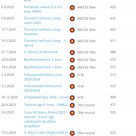
kolo
6.9.2025
Pohárový závod ČLS a 5.
628
WA720 50m
kolo PMPK
7.8.2025
Čtvrteční terčová Lobzy -
625
WA720 50m
srpen 2025
17.7.2025
Čtvrteční terčová Lobzy -
602
WA720 50m
červenec
15.5.2025
Čtvrteční terčová Lobzy - 1.
611
WA720 50m
závod
21.7.2024
4. Závod LK Druztová
488
WA720 70m
23.6.2024
Bystřická terčová 2. kolo
537
WA720 70m
19.5.2024
Bystřická terčová 1. kolo
537
WA720 70m
2.3.2024
5.Druztovská černá ovce
512
H18
2023/2024
3.2.2024
4.Druztovská černá ovce
523
H18
2023/2024
16.12.2023
Chrástecké šípy 2024 - 2.kolo
499
H18
26.8.2023
Terčová liga 4. kolo - FINÁLE
477
70m round
3.6.2023
Cena SK Startu Praha 2023 -
529
70m round
sobota - 3.kolo ligy
oddílových družstev
dospělých
13.5.2023
2. KOLO LIGY ODDÍLOVÝCH
523
70m round