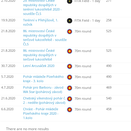
2.10.2020
29. mistrovství České
271
FITA Field - 1 day
republiky dospělých v
terénní lukostřelbě 2020 -
soutěže ČLS
19.9.2020
Terénní v Přehýšově, 1.
258
FITA Field - 1 day
ročník
21.8.2020
86. mistrovství České
525
70m round
republiky dospělých v
terčové lukostřelbě - soutěže
ČLS
21.8.2020
86. mistrovství České
525
70m round
republiky dospělých v
terčové lukostřelbě
30.7.2020
Letní Arcusáček 2020
490
70m round
5.7.2020
Pohár mládeže Plzeňského
490
70m round
kraje - 3. kolo
4.7.2020
Pohár pro Barboru - závod
469
70m round
WA Star (pohárový závod)
21.6.2020
Chebský víkendový pohár č.
540
70m round
2 - neděle (pohárový závod)
6.6.2020
Chrást - Pohár mládeže
458
70m round
Plzeňského kraje 2020 -
1.kolo
There are no more results