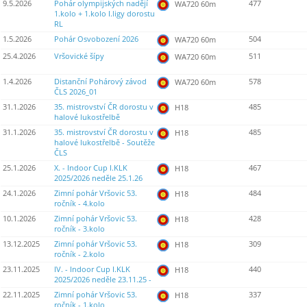
9.5.2026
Pohár olympijských nadějí
477
WA720 60m
1.kolo + 1.kolo I.ligy dorostu
RL
1.5.2026
Pohár Osvobození 2026
504
WA720 60m
25.4.2026
Vršovické šípy
511
WA720 60m
1.4.2026
Distanční Pohárový závod
578
WA720 60m
ČLS 2026_01
31.1.2026
35. mistrovství ČR dorostu v
485
H18
halové lukostřelbě
31.1.2026
35. mistrovství ČR dorostu v
485
H18
halové lukostřelbě - Soutěže
ČLS
25.1.2026
X. - Indoor Cup I.KLK
467
H18
2025/2026 neděle 25.1.26
24.1.2026
Zimní pohár Vršovic 53.
484
H18
ročník - 4.kolo
10.1.2026
Zimní pohár Vršovic 53.
428
H18
ročník - 3.kolo
13.12.2025
Zimní pohár Vršovic 53.
309
H18
ročník - 2.kolo
23.11.2025
IV. - Indoor Cup I.KLK
440
H18
2025/2026 neděle 23.11.25 -
22.11.2025
Zimní pohár Vršovic 53.
337
H18
ročník - 1.kolo