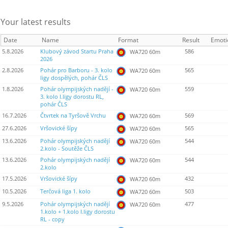
Your latest results
Date
Name
Format
Result
Emoti
5.8.2026
Klubový závod Startu Praha
586
WA720 60m
2026
2.8.2026
Pohár pro Barboru - 3. kolo
565
WA720 60m
ligy dospělých, pohár ČLS
1.8.2026
Pohár olympijských nadějí -
559
WA720 60m
3. kolo I.ligy dorostu RL,
pohár ČLS
16.7.2026
Čtvrtek na Tyršově Vrchu
569
WA720 60m
27.6.2026
Vršovické šípy
565
WA720 60m
13.6.2026
Pohár olympijských nadějí
544
WA720 60m
2.kolo - Soutěže ČLS
13.6.2026
Pohár olympijských nadějí
544
WA720 60m
2.kolo
17.5.2026
Vršovické šípy
432
WA720 60m
10.5.2026
Terčová liga 1. kolo
503
WA720 60m
9.5.2026
Pohár olympijských nadějí
477
WA720 60m
1.kolo + 1.kolo I.ligy dorostu
RL - copy