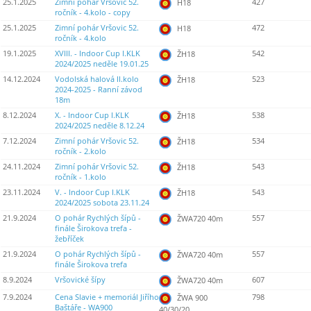
25.1.2025
Zimní pohár Vršovic 52.
427
H18
ročník - 4.kolo - copy
25.1.2025
Zimní pohár Vršovic 52.
472
H18
ročník - 4.kolo
19.1.2025
XVIII. - Indoor Cup I.KLK
542
ŽH18
2024/2025 neděle 19.01.25
14.12.2024
Vodolská halová II.kolo
523
ŽH18
2024-2025 - Ranní závod
18m
8.12.2024
X. - Indoor Cup I.KLK
538
ŽH18
2024/2025 neděle 8.12.24
7.12.2024
Zimní pohár Vršovic 52.
534
ŽH18
ročník - 2.kolo
24.11.2024
Zimní pohár Vršovic 52.
543
ŽH18
ročník - 1.kolo
23.11.2024
V. - Indoor Cup I.KLK
543
ŽH18
2024/2025 sobota 23.11.24
21.9.2024
O pohár Rychlých šípů -
557
ŽWA720 40m
finále Širokova trefa -
žebříček
21.9.2024
O pohár Rychlých šípů -
557
ŽWA720 40m
finále Širokova trefa
8.9.2024
Vršovické šípy
607
ŽWA720 40m
7.9.2024
Cena Slavie + memoriál Jiřího
798
ŽWA 900
Baštáře - WA900
40/30/20