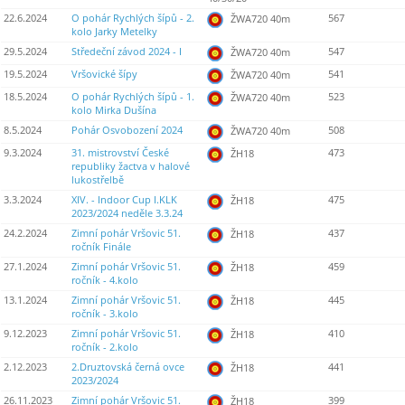
22.6.2024
O pohár Rychlých šípů - 2.
567
ŽWA720 40m
kolo Jarky Metelky
29.5.2024
Středeční závod 2024 - I
547
ŽWA720 40m
19.5.2024
Vršovické šípy
541
ŽWA720 40m
18.5.2024
O pohár Rychlých šípů - 1.
523
ŽWA720 40m
kolo Mirka Dušína
8.5.2024
Pohár Osvobození 2024
508
ŽWA720 40m
9.3.2024
31. mistrovství České
473
ŽH18
republiky žactva v halové
lukostřelbě
3.3.2024
XIV. - Indoor Cup I.KLK
475
ŽH18
2023/2024 neděle 3.3.24
24.2.2024
Zimní pohár Vršovic 51.
437
ŽH18
ročník Finále
27.1.2024
Zimní pohár Vršovic 51.
459
ŽH18
ročník - 4.kolo
13.1.2024
Zimní pohár Vršovic 51.
445
ŽH18
ročník - 3.kolo
9.12.2023
Zimní pohár Vršovic 51.
410
ŽH18
ročník - 2.kolo
2.12.2023
2.Druztovská černá ovce
441
ŽH18
2023/2024
26.11.2023
Zimní pohár Vršovic 51.
399
ŽH18