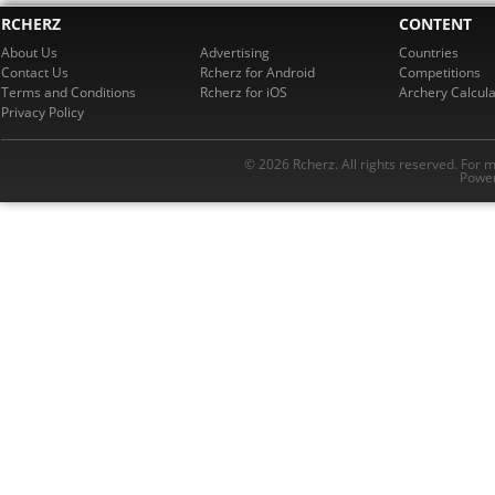
RCHERZ
CONTENT
About Us
Advertising
Countries
Contact Us
Rcherz for Android
Competitions
Terms and Conditions
Rcherz for iOS
Archery Calcula
Privacy Policy
© 2026 Rcherz. All rights reserved. For 
Power