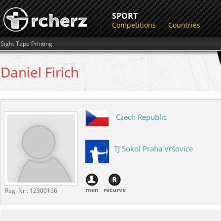
SPORT
Competitions
Countries
Sight Tape Printing
Daniel
Firich
Czech Republic
TJ Sokol Praha Vršovice
man
recurve
Reg. Nr.:
12300166