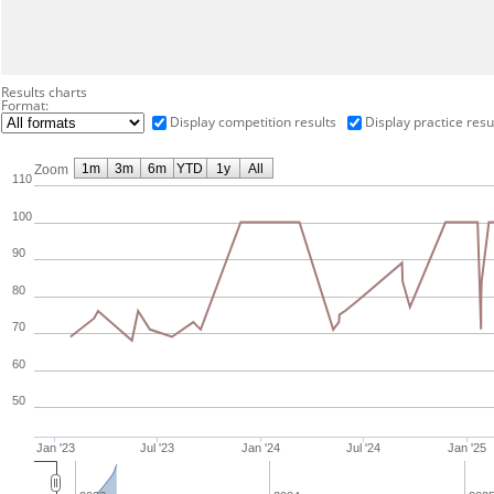
Results charts
Format:
Display competition results
Display practice resu
1m
3m
6m
YTD
1y
All
Zoom
110
100
90
80
70
60
50
Jan '23
Jul '23
Jan '24
Jul '24
Jan '25