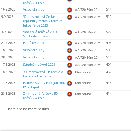
ročník - 1.kolo
16.9.2023
Vršovické šípy
511
WA 720 30m 20m
9.9.2023
32. mistrovství České
519
WA 720 30m 20m
republiky žactva v terčové
lukostřelbě 2023
3.9.2023
Vodolská terčová 2023 -
522
WA 720 30m 20m
5.odpolední závod
27.7.2023
Hubálov 2023
496
WA 720 30m 20m
18.6.2023
Vršovické šípy
509
WA 720 30m 20m
28.5.2023
Vršovické šípy
544
WA 720 30m 20m
17.5.2023
Středeční závod 2023 - I
491
WA 720 30m 20m
18.3.2023
30. mistrovství ČR žactva v
457
18m round
halové lukostřelbě
11.3.2023
Halové závody Pod Juliskou
446
18m round
IV. - dopoledne
28.1.2023
Zimní pohár Vršovic 50.
414
18m round
ročník - 4.kolo
There are no more results