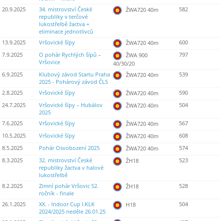
20.9.2025
34. mistrovství České
582
ŽWA720 40m
republiky v terčové
lukostřelbě žactva +
eliminace jednotlivců
13.9.2025
Vršovické šípy
600
ŽWA720 40m
7.9.2025
O pohár Rychlých šípů –
797
ŽWA 900
Vršovice
40/30/20
6.9.2025
Klubový závod Startu Praha
539
ŽWA720 40m
2025 - Pohárový závod ČLS
2.8.2025
Vršovické šípy
590
ŽWA720 40m
24.7.2025
Vršovické šípy – Hubálov
504
ŽWA720 40m
2025
7.6.2025
Vršovické šípy
567
ŽWA720 40m
10.5.2025
Vršovické šípy
608
ŽWA720 40m
8.5.2025
Pohár Osvobození 2025
574
ŽWA720 40m
8.3.2025
32. mistrovství České
523
ŽH18
republiky žactva v halové
lukostřelbě
8.2.2025
Zimní pohár Vršovic 52.
528
ŽH18
ročník - finale
26.1.2025
XX. - Indoor Cup I.KLK
504
H18
2024/2025 neděle 26.01.25