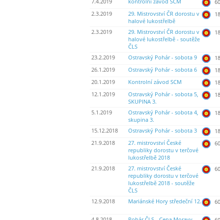
7.4.2019
kontrolní závod SCM
60
2.3.2019
29. Mistrovství ČR dorostu v
18
halové lukostřelbě
2.3.2019
29. Mistrovství ČR dorostu v
18
halové lukostřelbě - soutěže
ČLS
23.2.2019
Ostravský Pohár - sobota 9
18
26.1.2019
Ostravský Pohár - sobota 6
18
20.1.2019
Kontrolní závod SCM
18
12.1.2019
Ostravský Pohár - sobota 5,
18
SKUPINA 3.
5.1.2019
Ostravský Pohár - sobota 4,
18
skupina 3.
15.12.2018
Ostravský Pohár - sobota 3
18
21.9.2018
27. mistrovství České
60
republiky dorostu v terčové
lukostřelbě 2018
21.9.2018
27. mistrovství České
60
republiky dorostu v terčové
lukostřelbě 2018 - soutěže
ČLS
12.9.2018
Mariánské Hory středeční 12.
60
4.8.2018
Pohár ČLS - Cena Moravy
60