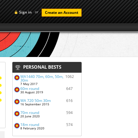
or
Sign in
Create an Account
PERSONAL BESTS
WA1440 70m, 60m, 50m,
1062
30m
7 May 2017
60m round
647
30 August 2019
WA 720 50m 30m
616
16 September 2015
70m round
594
20 June 2020
18m round
574
8 February 2020