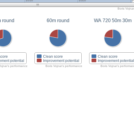
2018
2020
2
Boris Vojnar
 round
60m round
WA 720 50m 30m
score
Clean score
Clean score
ement potential
Improvement potential
Improvement potentia
Vojnar's performance
Boris Vojnar's performance
Boris Vojnar's performa