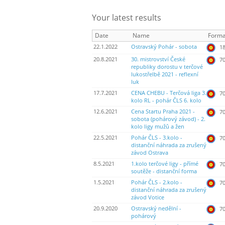
Your latest results
Date
Name
Forma
22.1.2022
Ostravský Pohár - sobota
18
20.8.2021
30. mistrovství České
70
republiky dorostu v terčové
lukostřelbě 2021 - reflexní
luk
17.7.2021
CENA CHEBU - Terčová liga 3.
70
kolo RL - pohár ČLS 6. kolo
12.6.2021
Cena Startu Praha 2021 -
70
sobota (pohárový závod) - 2.
kolo ligy mužů a žen
22.5.2021
Pohár ČLS - 3.kolo -
70
distanční náhrada za zrušený
závod Ostrava
8.5.2021
1.kolo terčové ligy - přímé
70
soutěže - distanční forma
1.5.2021
Pohár ČLS - 2.kolo -
70
distanční náhrada za zrušený
závod Votice
20.9.2020
Ostravský nedělní -
70
pohárový