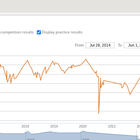
 competition results
Display practice results
From
Jul 28, 2014
To
Jun 1,
7
2018
2019
2020
2021
2