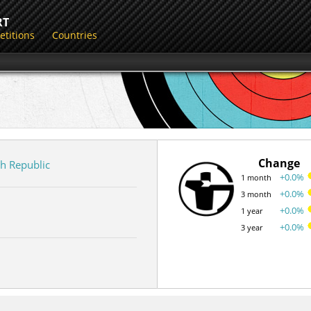
RT
titions
Countries
Change
h Republic
+0.0%
1 month
+0.0%
3 month
+0.0%
1 year
+0.0%
3 year