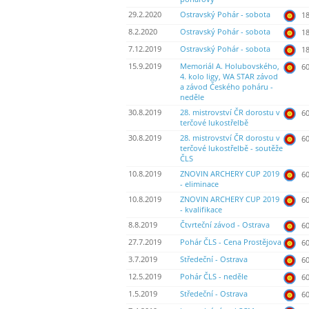
29.2.2020
Ostravský Pohár - sobota
18
8.2.2020
Ostravský Pohár - sobota
18
7.12.2019
Ostravský Pohár - sobota
18
15.9.2019
Memoriál A. Holubovského,
60
4. kolo ligy, WA STAR závod
a závod Českého poháru -
neděle
30.8.2019
28. mistrovství ČR dorostu v
60
terčové lukostřelbě
30.8.2019
28. mistrovství ČR dorostu v
60
terčové lukostřelbě - soutěže
ČLS
10.8.2019
ZNOVIN ARCHERY CUP 2019
60
- eliminace
10.8.2019
ZNOVIN ARCHERY CUP 2019
60
- kvalifikace
8.8.2019
Čtvrteční závod - Ostrava
60
27.7.2019
Pohár ČLS - Cena Prostějova
60
3.7.2019
Středeční - Ostrava
60
12.5.2019
Pohár ČLS - neděle
60
1.5.2019
Středeční - Ostrava
60