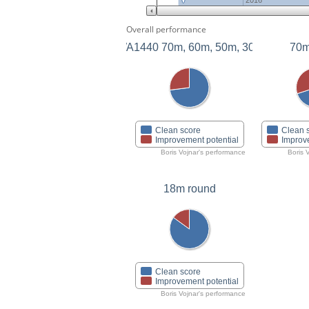
2016
Overall performance
WA1440 70m, 60m, 50m, 30m
70m
Clean score
Clean 
Improvement potential
Improv
Boris Vojnar's performance
Boris 
18m round
Clean score
Improvement potential
Boris Vojnar's performance