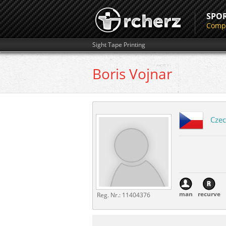
SPO
Compe
Sight Tape Printing
Boris
Vojnar
Czec
man
recurve
Reg. Nr.:
11404376