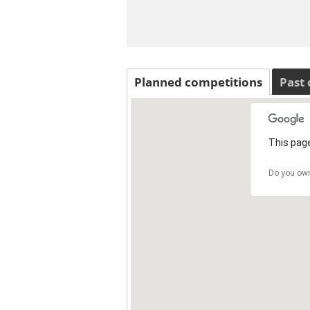
Planned competitions
Past
This page
Do you own