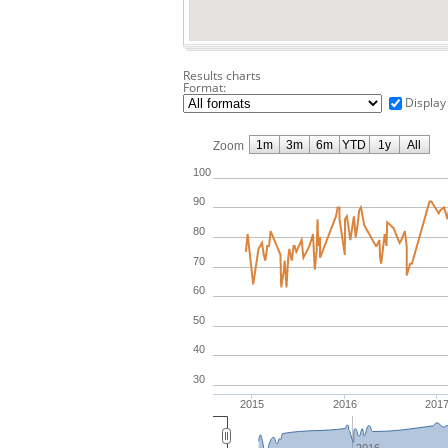
Results charts
Format:
Display
1m
3m
6m
YTD
1y
All
Zoom
100
90
80
70
60
50
40
30
2015
2016
201