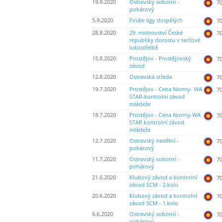
19.9.2020
Ostravský sobotní -
70
pohárový
5.9.2020
Finále ligy dospělých
70
28.8.2020
29. mistrovství České
70
republiky dorostu v terčové
lukostřelbě
15.8.2020
Prostějov - Prostějovský
70
závod
12.8.2020
Ostravská středa
70
19.7.2020
Prostějov - Cena Normy- WA
70
STAR-kontrolní závod
mládeže
18.7.2020
Prostějov - Cena Normy-WA
70
STAR kontrolní závod
mládeže
12.7.2020
Ostravský nedělní -
70
pohárový
11.7.2020
Ostravský sobotní -
70
pohárový
21.6.2020
Klubový závod a kontrolní
70
závod SCM - 2.kolo
20.6.2020
Klubový závod a kontrolní
70
závod SCM - 1.kolo
6.6.2020
Ostravský sobotní -
70
pohárový